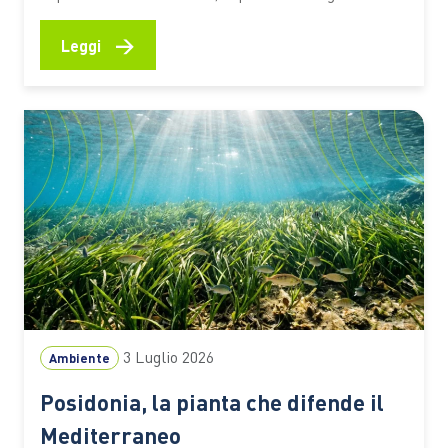
CO2, attenuare gli effetti degli eventi estremi e
sostenere la vita e le economie di milioni di persone
→
Leggi
Le mangrovie occupano una sottile fascia lungo le
coste tropicali e subtropicali del pianeta, nei
territori…
3 Luglio 2026
Ambiente
Posidonia, la pianta che difende il
Mediterraneo