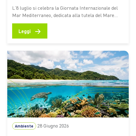
L’8 luglio si celebra la Giornata Internazionale del
Mar Mediterraneo, dedicata alla tutela del Mare
Nostrum e dei suoi ecosistemi. Tra questi c’è la
Posidonia oceanica, una pianta marina che
→
Leggi
contribuisce alla qualità delle acque, protegge le
spiagge dall’erosione e aiuta ad assorbire CO₂ Ogni
estate milioni di persone scelgono…
28 Giugno 2026
Ambiente