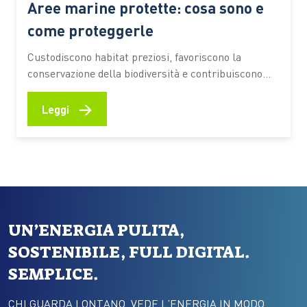
Aree marine protette: cosa sono e
come proteggerle
Custodiscono habitat preziosi, favoriscono la
conservazione della biodiversità e contribuiscono
alla resilienza degli ecosistemi costieri. Scopri come
funzionano, quali benefici offrono e quali
→
Leggi
comportamenti aiutano a preservarne il valore
Fondali ricchi di vita, praterie di posidonia, barriere
naturali che proteggono le coste e aree di
riproduzione per numerose specie marine.…
UN’ENERGIA PULITA,
SOSTENIBILE, FULL DIGITAL.
SEMPLICE.
CHI GUARDA LONTANO, VEDE L’ENERGIA IN MODO