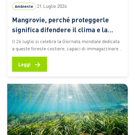
21 Luglio 2026
Ambiente
Mangrovie, perché proteggerle
significa difendere il clima e la
biodiversità
Il 26 luglio si celebra la Giornata mondiale dedicata
a queste foreste costiere, capaci di immagazzinare
CO2, attenuare gli effetti degli eventi estremi e
sostenere la vita e le economie di milioni di persone
→
Leggi
Le mangrovie occupano una sottile fascia lungo le
coste tropicali e subtropicali del pianeta, nei
territori…