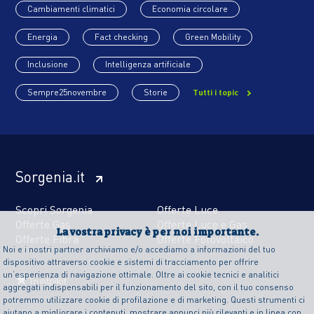
Cambiamenti climatici
Economia circolare
Energia
Fact checking
Green Mobility
Inclusione
Intelligenza artificiale
Sempre25novembre
Storie
Tutti i topic
Sorgenia.it
Scopri Sorgenia
Offerte Luce
Offerte Gas
Offerte Luce e Gas
La vostra privacy è per noi importante.
Offerte Fibra
Offerte Fotovoltaico
Noi e i nostri partner archiviamo e/o accediamo a informazioni del tuo
dispositivo attraverso cookie e sistemi di tracciamento per offrire
un’esperienza di navigazione ottimale. Oltre ai cookie tecnici e analitici
aggregati indispensabili per il funzionamento del sito, con il tuo consenso
potremmo utilizzare cookie di profilazione e di marketing. Questi strumenti ci
aiutano a migliorare i contenuti, mostrare annunci più rilevanti e in linea con