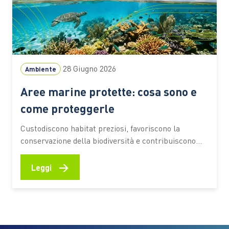
28 Giugno 2026
Ambiente
Aree marine protette: cosa sono e
come proteggerle
Custodiscono habitat preziosi, favoriscono la
conservazione della biodiversità e contribuiscono
alla resilienza degli ecosistemi costieri. Scopri come
funzionano, quali benefici offrono e quali
→
Leggi
comportamenti aiutano a preservarne il valore
Fondali ricchi di vita, praterie di posidonia, barriere
naturali che proteggono le coste e aree di
riproduzione per numerose specie marine.…