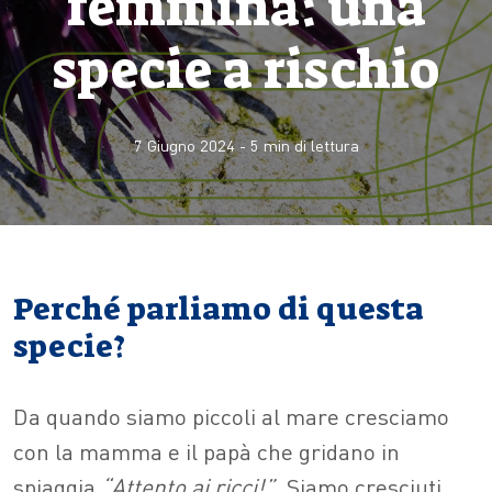
femmina: una
specie a rischio
7 Giugno 2024
-
5
min di lettura
Perché parliamo di questa
specie?
Da quando siamo piccoli al mare cresciamo
con la mamma e il papà che gridano in
spiaggia
“Attento ai ricci!”.
Siamo cresciuti