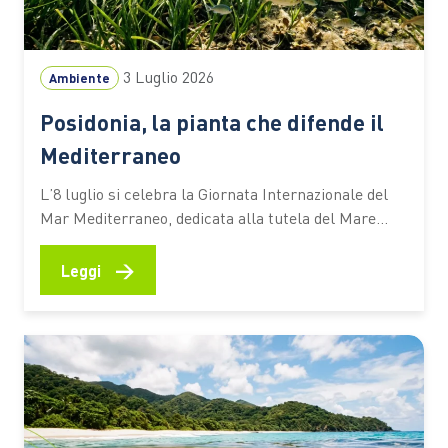
3 Luglio 2026
Ambiente
Posidonia, la pianta che difende il
Mediterraneo
L’8 luglio si celebra la Giornata Internazionale del
Mar Mediterraneo, dedicata alla tutela del Mare
Nostrum e dei suoi ecosistemi. Tra questi c’è la
Posidonia oceanica, una pianta marina che
→
Leggi
contribuisce alla qualità delle acque, protegge le
spiagge dall’erosione e aiuta ad assorbire CO₂ Ogni
estate milioni di persone scelgono…