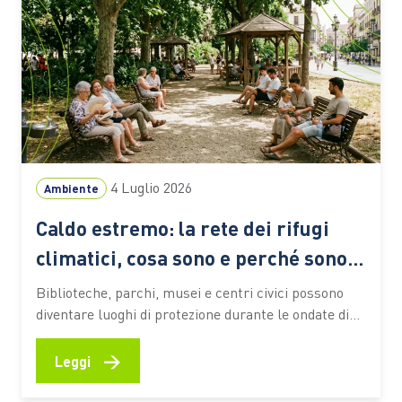
4 Luglio 2026
Ambiente
Caldo estremo: la rete dei rifugi
climatici, cosa sono e perché sono
sempre più importanti
Biblioteche, parchi, musei e centri civici possono
diventare luoghi di protezione durante le ondate di
calore. Ecco come funzionano queste reti urbane,
quali benefici offrono alle persone più vulnerabili e
→
Leggi
quali esperienze stanno prendendo forma anche in
Italia Le ondate di calore che stanno interessando