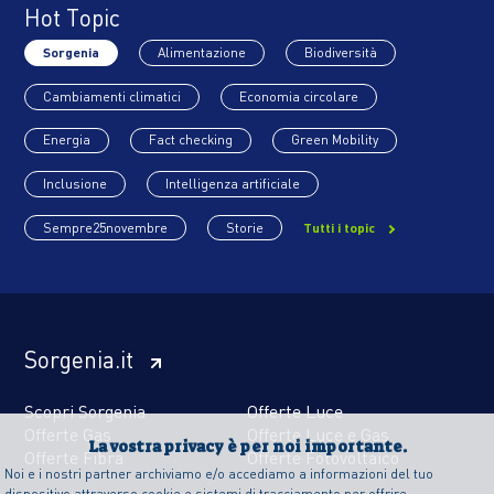
Hot Topic
Sorgenia
Alimentazione
Biodiversità
Cambiamenti climatici
Economia circolare
Energia
Fact checking
Green Mobility
Inclusione
Intelligenza artificiale
Sempre25novembre
Storie
Tutti i topic
Sorgenia.it
Scopri Sorgenia
Offerte Luce
Offerte Gas
Offerte Luce e Gas
La vostra privacy è per noi importante.
Offerte Fibra
Offerte Fotovoltaico
Noi e i nostri partner archiviamo e/o accediamo a informazioni del tuo
dispositivo attraverso cookie e sistemi di tracciamento per offrire