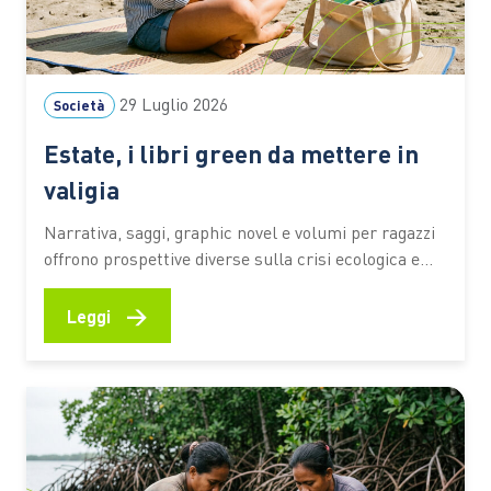
29 Luglio 2026
Società
Estate, i libri green da mettere in
valigia
Narrativa, saggi, graphic novel e volumi per ragazzi
offrono prospettive diverse sulla crisi ecologica e
sul rapporto tra persone e ambiente. I titoli
premiati dal Premio Demetra 2026 diventano una
→
Leggi
selezione utile per riflettere su clima, turismo,
natura e giustizia ambientale anche in vacanza C’è
chi mette in valigia un…