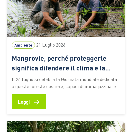
21 Luglio 2026
Ambiente
Mangrovie, perché proteggerle
significa difendere il clima e la
biodiversità
Il 26 luglio si celebra la Giornata mondiale dedicata
a queste foreste costiere, capaci di immagazzinare
CO2, attenuare gli effetti degli eventi estremi e
sostenere la vita e le economie di milioni di persone
→
Leggi
Le mangrovie occupano una sottile fascia lungo le
coste tropicali e subtropicali del pianeta, nei
territori…