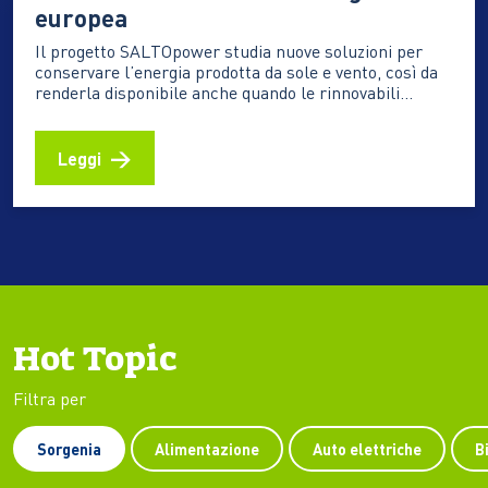
europea
Il progetto SALTOpower studia nuove soluzioni per
conservare l’energia prodotta da sole e vento, così da
renderla disponibile anche quando le rinnovabili
producono meno La crescita delle fonti rinnovabili è
una delle principali leve della transizione energetica.
Sole e vento permettono di produrre elettricità pulita,
Leggi
ma hanno una caratteristica con…
Hot Topic
Filtra per
Sorgenia
Alimentazione
Auto elettriche
B