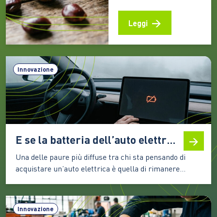
Prize 2026 sviluppando
una soluzione a basso
Leggi
costo che sfrutta
materiali naturali e
particelle magnetiche
per catturare gli
Innovazione
inquinanti. Un’idea che
potrebbe ampliare
l’accesso alle tecnologie
di trattamento anche
nelle aree con risorse
limitate Un seme di
E se la batteria dell’auto elettrica si scarica completamente? Cosa succede davvero
tamarindo, una polvere
biodegradabile e un
Una delle paure più diffuse tra chi sta pensando di
sistema…
acquistare un’auto elettrica è quella di rimanere
improvvisamente senza energia durante un viaggio. È
una preoccupazione comprensibile: con un’auto a
benzina o diesel basta fermarsi al distributore più
Innovazione
vicino, mentre con un veicolo elettrico molti