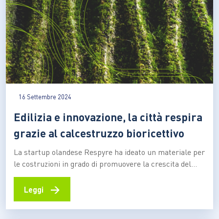
16 Settembre 2024
Edilizia e innovazione, la città respira
grazie al calcestruzzo bioricettivo
La startup olandese Respyre ha ideato un materiale per
le costruzioni in grado di promuovere la crescita del
muschio. I vantaggi: migliorare l’estetica delle
strutture, ridurre l’inquinamento, catturare la CO2 e
→
Leggi
favorire la biodiversità Rendere le città esteticamente
più gradevoli, contribuendo a ridurre l’inquinamento