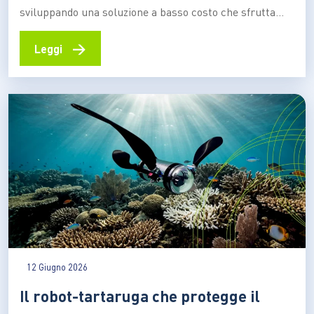
sviluppando una soluzione a basso costo che sfrutta
materiali naturali e particelle magnetiche per
catturare gli inquinanti. Un’idea che potrebbe ampliare
→
Leggi
l’accesso alle tecnologie di trattamento anche nelle
aree con risorse limitate Un seme di tamarindo, una
polvere biodegradabile e un sistema…
12 Giugno 2026
Il robot-tartaruga che protegge il