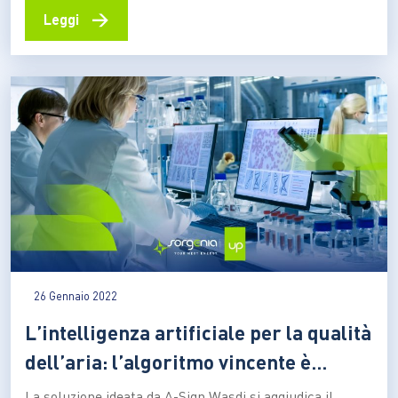
nuova forma di mobilità improntata alla sostenibilità
→
Leggi
Sono 650 i milioni di euro l’anno che il governo…
26 Gennaio 2022
L’intelligenza artificiale per la qualità
dell’aria: l’algoritmo vincente è
genovese
La soluzione ideata da A-Sign Wasdi si aggiudica il