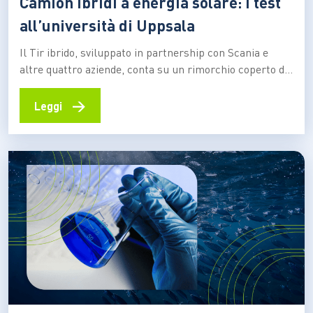
Camion ibridi a energia solare: i test
all’università di Uppsala
Il Tir ibrido, sviluppato in partnership con Scania e
altre quattro aziende, conta su un rimorchio coperto da
pannelli solari, grazie ai quali riesce ad autoprodurre
parte dell’energia necessaria per muoversi Sviluppare
→
Leggi
un nuovo modello di camion che faccia della
sostenibilità ambientale uno dei suoi requisiti
principali, e sia in…