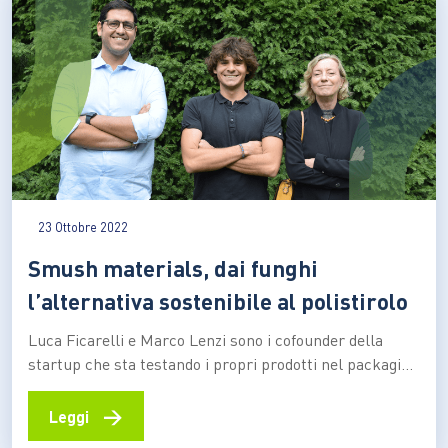
23 Ottobre 2022
Smush materials, dai funghi
l’alternativa sostenibile al polistirolo
Luca Ficarelli e Marco Lenzi sono i cofounder della
startup che sta testando i propri prodotti nel packaging
per il mondo del lusso e del design. Ma l’idea nata nei
laboratori del Politecnico di Milano potrebbe arrivare a
→
Leggi
coprire diversi settori di mercato L’idea di dare vita a