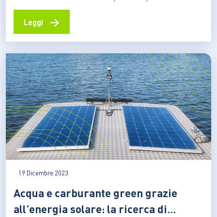
carburante verde a costi ridotti grazie a un
sottoprodotto proveniente dall’utilizzo delle cicche, la
→
Leggi
triacetina Utilizzare i filtri delle sigarette nel processo
di produzione del biodiesel, rendendolo meno costoso e
quindi più conveniente. A sperimentare questa…
19 Dicembre 2023
Acqua e carburante green grazie
all’energia solare: la ricerca di