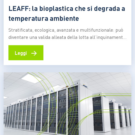
LEAFF: la bioplastica che si degrada a
temperatura ambiente
Stratificata, ecologica, avanzata e multifunzionale: può
diventare una valida alleata della lotta all’inquinamento
da plastica L’inquinamento da plastica è una delle sfide
ambientali più significative del nostro tempo. Dagli
→
Leggi
oceani alle montagne, i rifiuti di plastica contaminano il
nostro ambiente e di conseguenza la nostra catena
alimentare, causando anche danni…