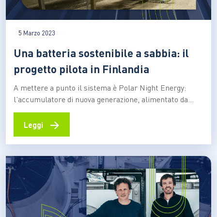
5 Marzo 2023
Una batteria sostenibile a sabbia: il
progetto pilota in Finlandia
A mettere a punto il sistema è Polar Night Energy:
l’accumulatore di nuova generazione, alimentato da
energia eolica e solare, contribuisce al
teleriscaldamento della città di Kankaanpää. E si
→
Leggi
propone come un’alternativa green al litio Una nuova
tecnologia per la costruzione degli accumulatori che
punta alla sostenibilità ambientale, e che…