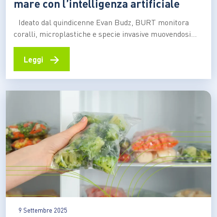
mare con l’intelligenza artificiale
Ideato dal quindicenne Evan Budz, BURT monitora
coralli, microplastiche e specie invasive muovendosi
sott’acqua con delicatezza. Il progetto si è aggiudicato
uno dei premi dell’edizione 2025 dello European Union
→
Leggi
Contest for Young Scientists Tutto è nato durante un
campeggio, dall’osservazione di una tartaruga
azzannatrice che si muoveva con naturalezza
nell’acqua.…
9 Settembre 2025