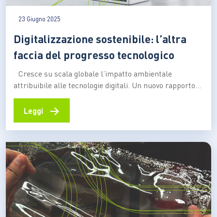
23 Giugno 2025
Digitalizzazione sostenibile: l’altra
faccia del progresso tecnologico
Cresce su scala globale l’impatto ambientale
attribuibile alle tecnologie digitali. Un nuovo rapporto
dell’UNCTAD richiama l’attenzione sul tema, che parte
dall’estrazione delle terre rare per arrivare al consumo
→
Leggi
energetico dei data center. E che coinvolge anche il
“peso ambientale” di una singola e-mail o delle chat sui
servizi di messaggistica…