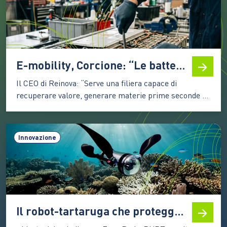
immaginano scenari complicati e il…
E-mobility, Corcione: “Le batterie agli ioni di litio sono una risorsa, non un rifiuto”
Il CEO di Reinova: “Serve una filiera capace di
recuperare valore, generare materie prime seconde e
preparare il Paese alle sfide della transizione
energetica. Le competenze saranno il fattore decisivo”
L’elettrificazione dei trasporti sta accelerando la
Innovazione
trasformazione dell’industria automotive e pone nuove
sfide lungo l’intero ciclo di vita dei veicoli.…
Il robot-tartaruga che protegge il mare con l’intelligenza artificiale