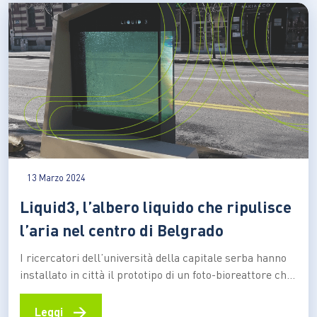
atmosferico e a catturare la CO2,…
13 Marzo 2024
Liquid3, l’albero liquido che ripulisce
l’aria nel centro di Belgrado
I ricercatori dell’università della capitale serba hanno
installato in città il prototipo di un foto-bioreattore che
grazie alle microalghe è in grado di rimuovere l’anidride
carbonica e rilasciare ossigeno occupando una porzione
→
Leggi