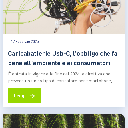
17 Febbraio 2025
Caricabatterie Usb-C, l’obbligo che fa
bene all’ambiente e ai consumatori
È entrata in vigore alla fine del 2024 la direttiva che
prevede un unico tipo di caricatore per smartphone,
tablet e cuffie. Nel 2026 sarà la volta dei Pc. Una norma
che aiuterà a ridurre l’ammontare dei rifiuti elettronici
→
Leggi
e che consentirà ai consumatori di risparmiare adottare
comportamenti più sostenibili…