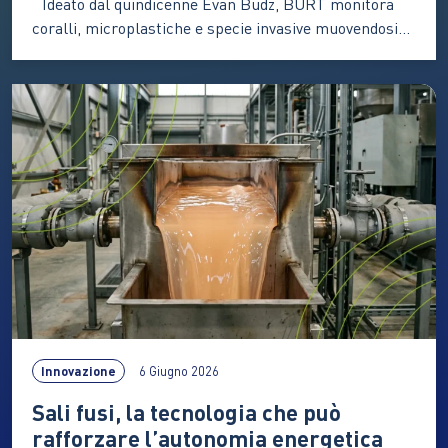
Ideato dal quindicenne Evan Budz, BURT monitora
coralli, microplastiche e specie invasive muovendosi
sott’acqua con delicatezza. Il progetto si è aggiudicato
uno dei premi dell’edizione 2025 dello European Union
Contest for Young Scientists Tutto è nato durante un
campeggio, dall’osservazione di una tartaruga
azzannatrice che si muoveva con naturalezza
nell’acqua.…
Innovazione
6 Giugno 2026
Sali fusi, la tecnologia che può
rafforzare l’autonomia energetica