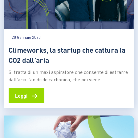
20 Gennaio 2023
Climeworks, la startup che cattura la
CO2 dall’aria
Si tratta di un maxi aspiratore che consente di estrarre
dall’aria l’anidride carbonica, che poi viene
immagazzinata e stoccata sottoterra Catturare la CO2
direttamente dall’aria per stoccarla nel sottosuolo,
→
Leggi
dove potrà rimanere per migliaia di anni. È il progetto a
emissioni negative della startup svizzera Climeworks,
che ha messo in…