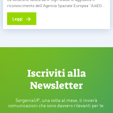
riconoscimento dell’Agenzia Spaziale Europea “Ai4EO
Air Quality and health challenge”, classificandosi prima
tra 264 partecipanti da tutto il mondo. Ecco il loro
→
Leggi
progetto per potenziare i dati satellitari
sull’inquinamento. È andato a un team interamente
composto da ricercatori genovesi il premio…
Iscriviti alla
Newsletter
SorgeniaUP, una volta al mese, ti invierà
comunicazioni che sono davvero rilevanti per te.