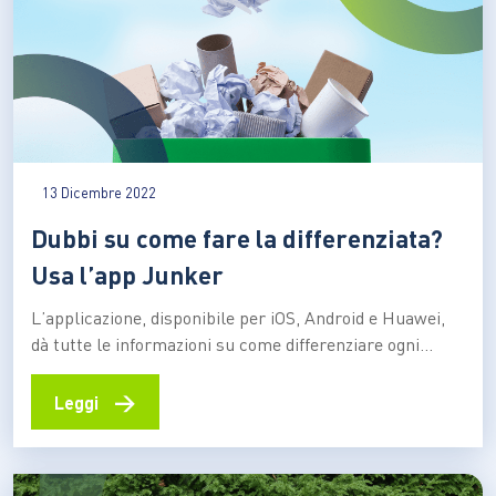
13 Dicembre 2022
Dubbi su come fare la differenziata?
Usa l’app Junker
L’applicazione, disponibile per iOS, Android e Huawei,
dà tutte le informazioni su come differenziare ogni
prodotto “leggendo” i codici a barre, evitando errori che
potrebbero provocare danni all’ambiente e ingolfare i
→
Leggi
sistemi di smaltimento A ideare Junker App è stata
Junko, società partita come startup innovativa e oggi
diventata una…