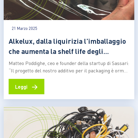
21 Marzo 2025
Alkelux, dalla liquirizia l’imballaggio
che aumenta la shelf life degli
alimenti
Matteo Poddighe, ceo e founder della startup di Sassari:
“Il progetto del nostro additivo per il packaging è ormai
nella fase industriale, grazie al sostegno e alla guida del
programma di accelerazione FoodSeed di Cdp e di
→
Leggi
Eratable Adventures. Stiamo lanciando un round seed
da 2 milioni di euro per…