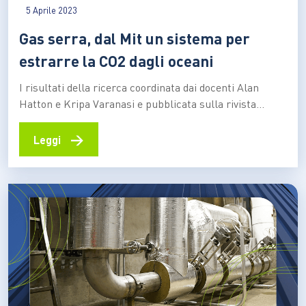
5 Aprile 2023
Gas serra, dal Mit un sistema per
estrarre la CO2 dagli oceani
I risultati della ricerca coordinata dai docenti Alan
Hatton e Kripa Varanasi e pubblicata sulla rivista
“Energy and Environmental Science”: individuato un
meccanismo di rimozione efficiente e poco costoso, che
→
Leggi
potrà essere installato negli impianti di
desalinizzazione, sulle navi o sulle piattaforme offshore
È possibile catturare e rimuovere l’anidride carbonica…