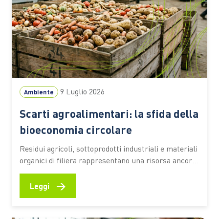
9 Luglio 2026
Ambiente
Scarti agroalimentari: la sfida della
bioeconomia circolare
Residui agricoli, sottoprodotti industriali e materiali
organici di filiera rappresentano una risorsa ancora
sottoutilizzata. Secondo una stima dell’Università
Cattolica, circa il 70% resta fuori da percorsi di
→
Leggi
valorizzazione ad alto valore aggiunto Ogni raccolto,
ogni vendemmia, ogni trasformazione alimentare
lascia dietro di sé una grande quantità di residui.