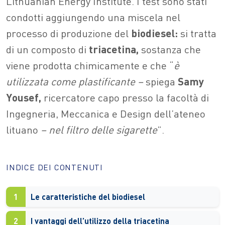
Lithuanian Energy Institute. I test sono stati
condotti aggiungendo una miscela nel
processo di produzione del
biodiesel:
si tratta
di un composto di
triacetina,
sostanza che
viene prodotta chimicamente e che “
è
utilizzata come plastificante –
spiega
Samy
Yousef,
ricercatore capo presso la facoltà di
Ingegneria, Meccanica e Design dell’ateneo
lituano
– nel filtro delle sigarette
”.
INDICE DEI CONTENUTI
1
Le caratteristiche del biodiesel
2
I vantaggi dell’utilizzo della triacetina