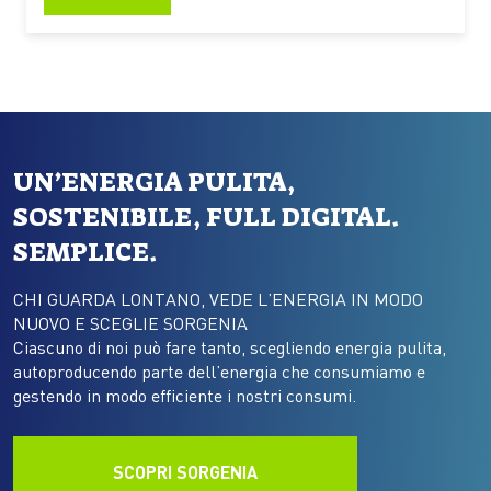
decisivo” L’elettrificazione dei trasporti sta
accelerando la trasformazione dell’industria
automotive e pone nuove sfide lungo l’intero ciclo di
vita dei veicoli.…
UN’ENERGIA PULITA,
SOSTENIBILE, FULL DIGITAL.
SEMPLICE.
CHI GUARDA LONTANO, VEDE L’ENERGIA IN MODO
NUOVO E SCEGLIE SORGENIA
Ciascuno di noi può fare tanto, scegliendo energia pulita,
autoproducendo parte dell’energia che consumiamo e
gestendo in modo efficiente i nostri consumi.
SCOPRI SORGENIA