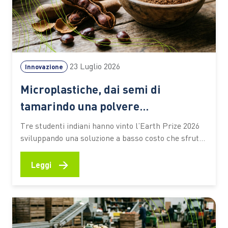
23 Luglio 2026
Innovazione
Microplastiche, dai semi di
tamarindo una polvere
biodegradabile che depura l’acqua
Tre studenti indiani hanno vinto l’Earth Prize 2026
senza elettricità
sviluppando una soluzione a basso costo che sfrutta
materiali naturali e particelle magnetiche per
catturare gli inquinanti. Un’idea che potrebbe
→
Leggi
ampliare l’accesso alle tecnologie di trattamento
anche nelle aree con risorse limitate Un seme di
tamarindo, una polvere biodegradabile e un
sistema…