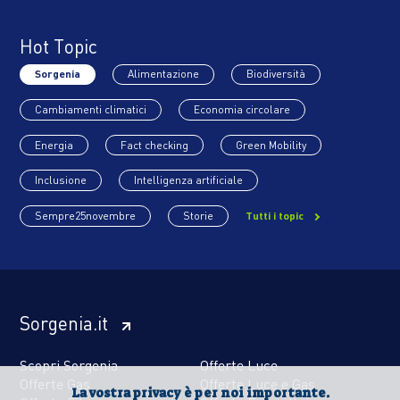
Hot Topic
Sorgenia
Alimentazione
Biodiversità
Cambiamenti climatici
Economia circolare
Energia
Fact checking
Green Mobility
Inclusione
Intelligenza artificiale
Sempre25novembre
Storie
Tutti i topic
Sorgenia.it
Scopri Sorgenia
Offerte Luce
Offerte Gas
Offerte Luce e Gas
La vostra privacy è per noi importante.