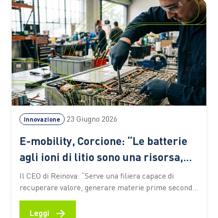
Paglia, potature,…
23 Giugno 2026
Innovazione
E-mobility, Corcione: “Le batterie
agli ioni di litio sono una risorsa,
non un rifiuto”
Il CEO di Reinova: “Serve una filiera capace di
recuperare valore, generare materie prime seconde
e preparare il Paese alle sfide della transizione
energetica. Le competenze saranno il fattore
→
Leggi