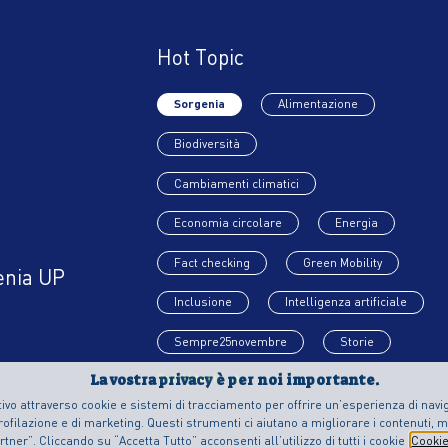
Hot Topic
Sorgenia
Alimentazione
Biodiversità
Cambiamenti climatici
Economia circolare
Energia
Fact checking
Green Mobility
enia UP
Inclusione
Intelligenza artificiale
Sempre25novembre
Storie
Tutti i topic
La vostra privacy è per noi importante.
ivo attraverso cookie e sistemi di tracciamento per offrire un’esperienza di naviga
ofilazione e di marketing. Questi strumenti ci aiutano a migliorare i contenuti, m
ner”. Cliccando su “Accetta Tutto” acconsenti all’utilizzo di tutti i cookie
Cookie