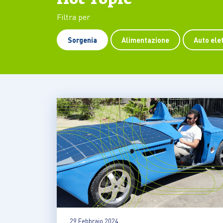
mentre con un veicolo elettrico
tras
Filtra per
molti immaginano scenari
auto
complicati e il…
lung
Sorgenia
Alimentazione
Auto ele
veic
29 Febbraio 2024