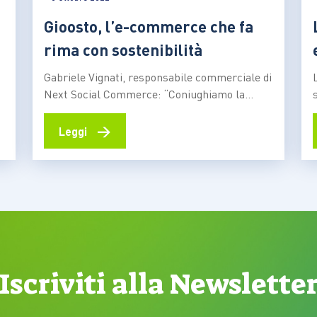
Gioosto, l’e-commerce che fa
rima con sostenibilità
Gabriele Vignati, responsabile commerciale di
Next Social Commerce: “Coniughiamo la
sostenibilità sociale, economica e ambientale
nostra e dei nostri fornitori con la loro
→
Leggi
capacità di stare sul mercato. Nel B2C e nel
B2B” “Gioosto nasce nel 2019 come spin-off
dell’associazione ‘NeXt Nuova Economia per
Tutti’, che a sua volta è…
Iscriviti alla Newslette