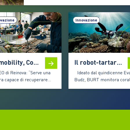
anche nelle aree con risorse limitate Un seme di
tamarindo, una polvere biodegradabile e un sist
ovazione
Innovazione
E-mobility, Corcione: “Le batterie agli ioni di litio sono una risorsa, non un rifiuto”
Il robot-tartaruga che protegge il mare con l’intelligenza artificiale
EO di Reinova: “Serve una
Ideato dal quindicenne Ev
era capace di recuperare
Budz, BURT monitora coral
ore, generare materie prime
microplastiche e specie
onde e preparare il Paese
invasive muovendosi sott’a
 sfide della transizione
con delicatezza. Il progetto 
rgetica. Le competenze
aggiudicato uno dei premi
nno il fattore decisivo”
dell’edizione 2025 dello
ettrificazione dei trasporti
European Union Contest fo
accelerando la
Young Scientists Tutto è na