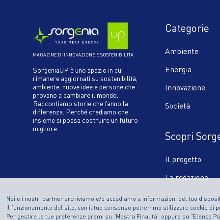
Categorie
Ambiente
MAGAZINE DI INNOVAZIONE E SOSTENIBILITÀ
Energia
SorgeniaUP è uno spazio in cui
rimanere aggiornati su sostenibilità,
ambiente, nuove idee e persone che
Innovazione
provano a cambiare il mondo.
Raccontiamo storie che fanno la
Società
differenza. Perché crediamo che
insieme si possa costruire un futuro
migliore.
Scopri Sorg
Il progetto
La redazione
Noi e i nostri partner archiviamo e/o accediamo a informazioni del tuo disposit
il funzionamento del sito, con il tuo consenso potremmo utilizzare cookie di pr
Per gestire le tue preferenze premi su “Mostra Finalità” oppure su “Elenco Part