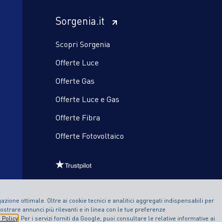
Sorgenia.it
Scopri Sorgenia
Offerte Luce
Offerte Gas
Offerte Luce e Gas
Offerte Fibra
Offerte Fotovoltaico
zione ottimale. Oltre ai cookie tecnici e analitici aggregati indispensabili per
ostrare annunci più rilevanti e in linea con le tue preferenze
 Policy
. Per i servizi forniti da Google, puoi consultare le relative informative ai