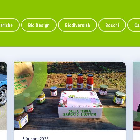
formazione dell’industria
durante un campeggio,
motive e pone nuove sfide
dall’osservazione di una
o l’intero ciclo di vita dei
tartaruga azzannatrice che 
ttriche
Bio Design
Biodiversità
Boschi
Ca
oli.…
muoveva con naturalezza
nell’acqua.…
8 Ottobre 2022