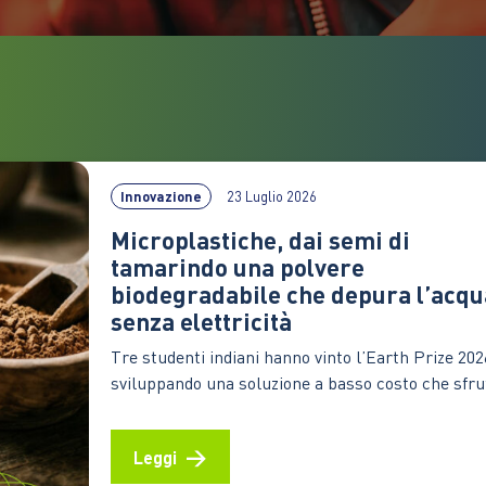
Innovazione
23 Luglio 2026
Microplastiche, dai semi di
tamarindo una polvere
biodegradabile che depura l’acqu
senza elettricità
Tre studenti indiani hanno vinto l’Earth Prize 202
sviluppando una soluzione a basso costo che sfru
materiali naturali e particelle magnetiche per
catturare gli inquinanti. Un’idea che potrebbe
Leggi
ampliare l’accesso alle tecnologie di trattamento