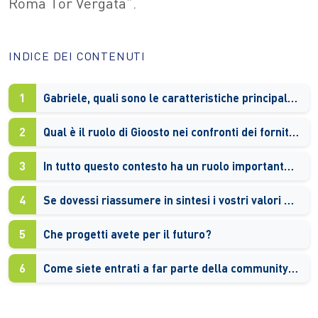
Roma Tor Vergata”.
INDICE DEI CONTENUTI
1
Gabriele, quali sono le caratteristiche principali di Gioosto?
2
Qual è il ruolo di Gioosto nei confronti dei fornitori e degli utenti finali, che siano privati cittadini o aziende?
3
In tutto questo contesto ha un ruolo importante anche la sostenibilità economica…
4
Se dovessi riassumere in sintesi i vostri valori cosa sottolineeresti?
5
Che progetti avete per il futuro?
6
Come siete entrati a far parte della community dei Greeners di Sorgenia?