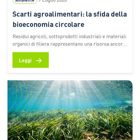
Scarti agroalimentari: la sfida della
bioeconomia circolare
Residui agricoli, sottoprodotti industriali e materiali
organici di filiera rappresentano una risorsa ancora
sottoutilizzata. Secondo una stima dell’Università
Cattolica, circa il 70% resta fuori da percorsi di
→
Leggi
valorizzazione ad alto valore aggiunto Ogni raccolto,
ogni vendemmia, ogni trasformazione alimentare
lascia dietro di sé una grande quantità di residui.
Paglia, potature,…