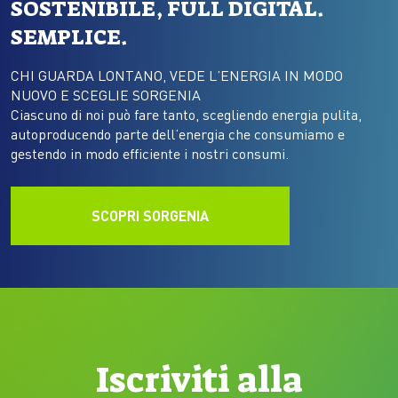
SOSTENIBILE, FULL DIGITAL.
SEMPLICE.
CHI GUARDA LONTANO, VEDE L’ENERGIA IN MODO
NUOVO E SCEGLIE SORGENIA
Ciascuno di noi può fare tanto, scegliendo energia pulita,
autoproducendo parte dell’energia che consumiamo e
gestendo in modo efficiente i nostri consumi.
SCOPRI SORGENIA
Iscriviti alla