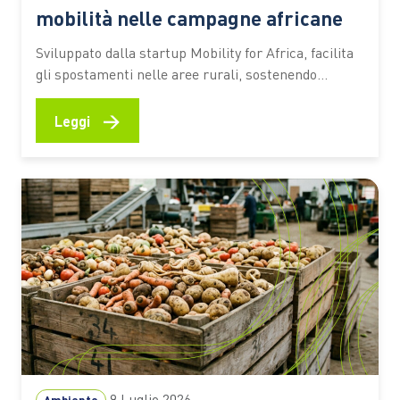
mobilità nelle campagne africane
Sviluppato dalla startup Mobility for Africa, facilita
gli spostamenti nelle aree rurali, sostenendo
agricoltura, imprenditoria locale, inclusione
femminile e riduzione delle emissioni In molte aree
→
Leggi
rurali dell’Africa spostarsi rappresenta ancora una
delle principali difficoltà per chi coltiva la terra,
gestisce una piccola attività commerciale o deve
raggiungere scuole e servizi…
9 Luglio 2026
Ambiente