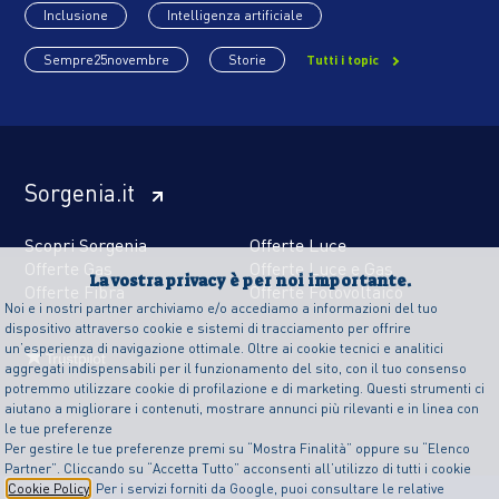
Inclusione
Intelligenza artificiale
Sempre25novembre
Storie
Tutti i topic
Sorgenia.it
Scopri Sorgenia
Offerte Luce
Offerte Gas
Offerte Luce e Gas
La vostra privacy è per noi importante.
Offerte Fibra
Offerte Fotovoltaico
Noi e i nostri partner archiviamo e/o accediamo a informazioni del tuo
dispositivo attraverso cookie e sistemi di tracciamento per offrire
un’esperienza di navigazione ottimale. Oltre ai cookie tecnici e analitici
aggregati indispensabili per il funzionamento del sito, con il tuo consenso
potremmo utilizzare cookie di profilazione e di marketing. Questi strumenti ci
aiutano a migliorare i contenuti, mostrare annunci più rilevanti e in linea con
le tue preferenze
Per gestire le tue preferenze premi su “Mostra Finalità” oppure su “Elenco
Partner”. Cliccando su “Accetta Tutto” acconsenti all’utilizzo di tutti i cookie
Cookie Policy
. Per i servizi forniti da Google, puoi consultare le relative