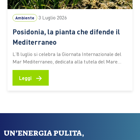
3 Luglio 2026
Ambiente
Posidonia, la pianta che difende il
Mediterraneo
L’8 luglio si celebra la Giornata Internazionale del
Mar Mediterraneo, dedicata alla tutela del Mare
Nostrum e dei suoi ecosistemi. Tra questi c’è la
Posidonia oceanica, una pianta marina che
→
Leggi
contribuisce alla qualità delle acque, protegge le
spiagge dall’erosione e aiuta ad assorbire CO₂ Ogni
estate milioni di persone scelgono…
UN’ENERGIA PULITA,