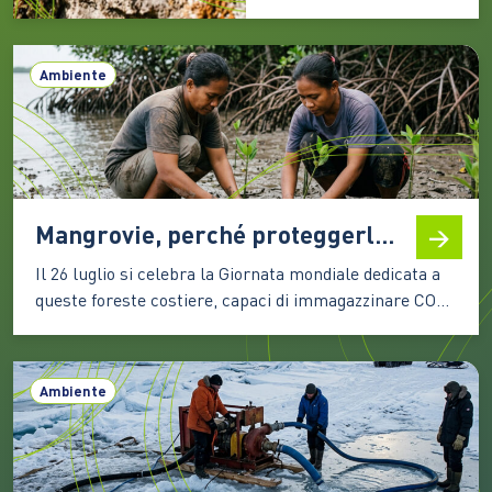
indisturbati una vita
particolarmente calma
Ambiente
e celata, eppure ancora
scalpitante e desiderosa
di tempi migliori. Alle
latitudini italiane, molte
categorie della
biodiversità devono
Mangrovie, perché proteggerle significa difendere il clima e la biodiversità
infatti fare i conti ogni
anno con un lungo
Il 26 luglio si celebra la Giornata mondiale dedicata a
periodo…
queste foreste costiere, capaci di immagazzinare CO2,
attenuare gli effetti degli eventi estremi e sostenere la
vita e le economie di milioni di persone Le mangrovie
occupano una sottile fascia lungo le coste tropicali e
Ambiente
subtropicali del pianeta, nei territori…