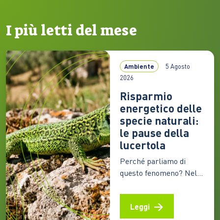
I più letti del mese
Ambiente
5 Agosto
2026
Risparmio
energetico delle
specie naturali:
le pause della
lucertola
Perché parliamo di
questo fenomeno? Nel
lungo silenzio del
torpore invernale,
Leggi
schiere di animali
continuano a vivere