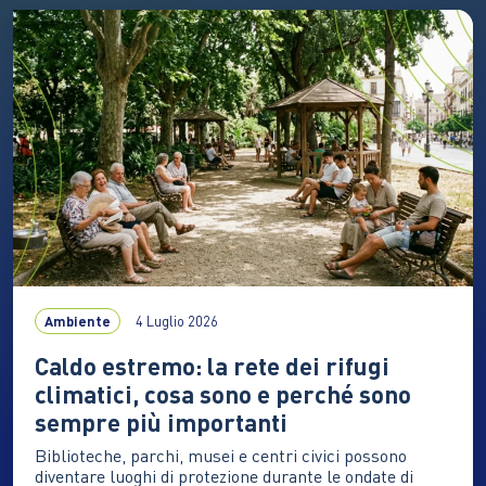
abbondanti, mentre il Centro-Sud resta esposto alla
siccità I mari italiani continuano a scaldarsi. Nel 2025
la temperatura media annuale ha raggiunto i 20°C,…
Ambiente
4 Luglio 2026
Caldo estremo: la rete dei rifugi
climatici, cosa sono e perché sono
sempre più importanti
Biblioteche, parchi, musei e centri civici possono
diventare luoghi di protezione durante le ondate di