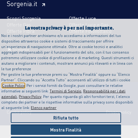
Sorgenia.it
Scopri Sorgenia
Offerte Luce
Offerte Gas
Offerte Luce e Gas
La vostra privacy è per noi importante.
Offerte Fibra
Offerte Fotovoltaico
Noi e i nostri partner archiviamo e/o accediamo a informazioni del tuo
dispositivo attraverso cookie e sistemi di tracciamento per offrire
un’esperienza di navigazione ottimale. Oltre ai cookie tecnici e analitici
aggregati indispensabili per il funzionamento del sito, con il tuo consenso
potremmo utilizzare cookie di profilazione e di marketing. Questi strumenti ci
aiutano a migliorare i contenuti, mostrare annunci più rilevanti e in linea con
le tue preferenze
Per gestire le tue preferenze premi su “Mostra Finalità” oppure su “Elenco
Partner”. Cliccando su “Accetta Tutto” acconsenti all’utilizzo di tutti i cookie
Cookie Policy
. Per i servizi forniti da Google, puoi consultare le relative
informative ai seguenti link:
Termini di Servizio
,
Responsabilità per i dati
aziendali
,
Privacy Policy
. Per quanto riguarda gli altri fornitori terzi, l’elenco
Seguici su
completo dei partner e le rispettive informative sulla privacy sono disponibili
al seguente link:
Elenco partner
Cookie policy
Privacy policy
Rifiuta tutto
Mostra Finalità