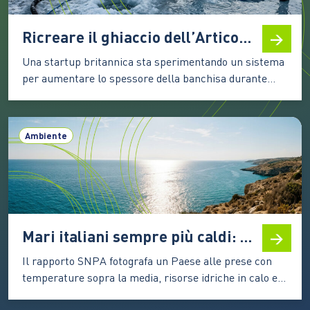
Ricreare il ghiaccio dell’Artico: come funziona la tecnologia di Real Ice
Una startup britannica sta sperimentando un sistema
per aumentare lo spessore della banchisa durante
l’inverno. I primi test mostrano risultati incoraggianti,
ma la strada verso un’applicazione su larga scala
resta complessa Il ghiaccio marino artico è una delle
Ambiente
componenti più delicate del sistema climatico. La sua
superficie chiara riflette una…
Mari italiani sempre più caldi: nel 2025 secondo valore più alto dal 1982
Il rapporto SNPA fotografa un Paese alle prese con
temperature sopra la media, risorse idriche in calo e
fenomeni estremi. Il Nord beneficia di piogge più