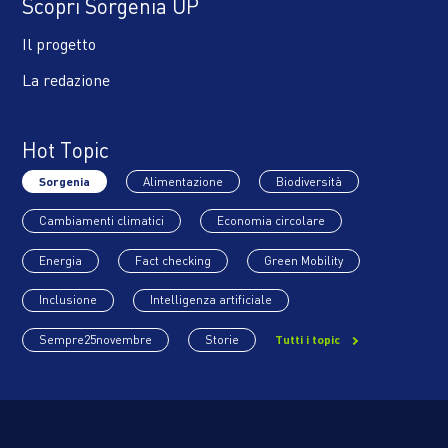
Scopri Sorgenia UP
Il progetto
La redazione
Hot Topic
Sorgenia
Alimentazione
Biodiversità
Cambiamenti climatici
Economia circolare
Energia
Fact checking
Green Mobility
Inclusione
Intelligenza artificiale
Sempre25novembre
Storie
Tutti i topic