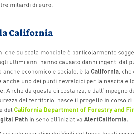
 tre miliardi di euro.
lla California
ni che su scala mondiale è particolarmente sogge
gli ultimi anni hanno causato danni ingenti dal pu
a anche economico e sociale, è la
California,
che 
anche uno dei punti nevralgici per la nascita e lo
e. Anche da questa circostanza, e dall’impegno de
curezza del territorio, nasce il progetto in corso di
e del
California Department of Forestry and Fi
gital Path
in seno all’iniziativa
AlertCalifornia.
 sei sale operative dei Vigili del fuoco locali pos