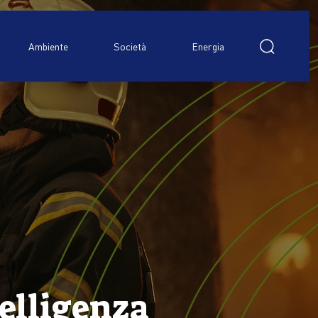
Ricerca
per:
Ambiente
Società
Energia
telligenza