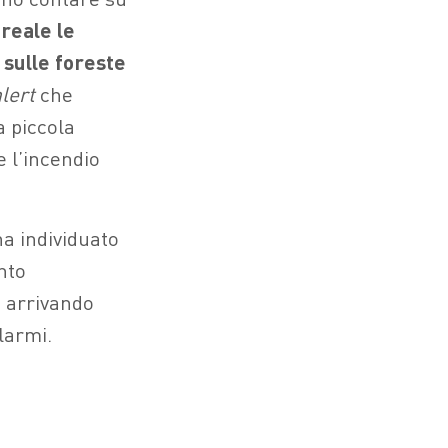
reale le
sulle foreste
lert
che
a piccola
 l’incendio
ha individuato
nto
, arrivando
larmi.