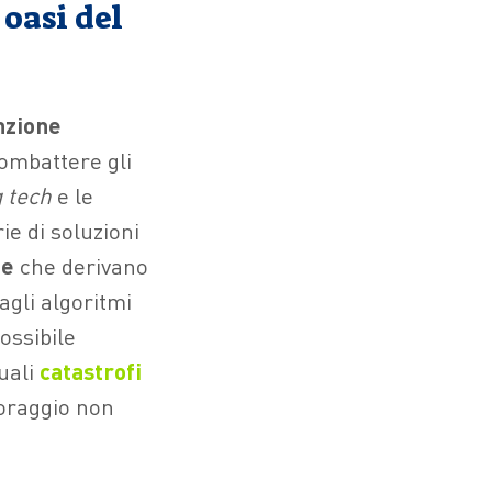
 oasi del
zione
combattere gli
g tech
e le
ie di soluzioni
te
che derivano
agli algoritmi
ossibile
tuali
catastrofi
toraggio non