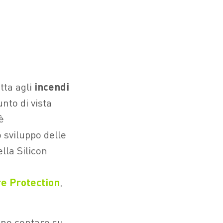
tta agli
incendi
nto di vista
è
 sviluppo delle
lla Silicon
re Protection
,
sono contare su