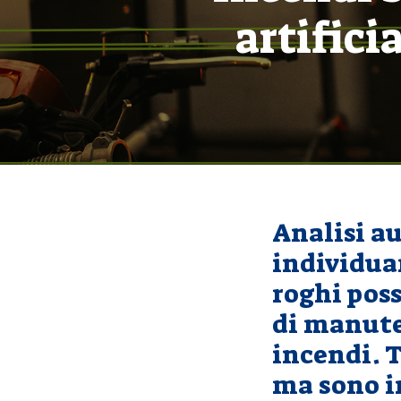
artifici
Analisi a
individuar
roghi poss
di manute
incendi. T
ma sono i