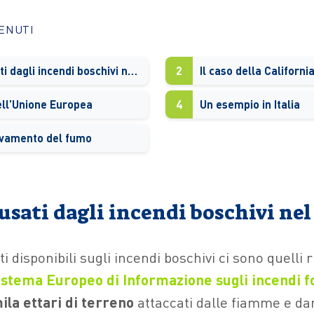
TENUTI
I danni causati dagli incendi boschivi nel mondo
2
Il caso della Californi
ll’Unione Europea
4
Un esempio in Italia
evamento del fumo
ausati dagli incendi boschivi n
ti disponibili sugli incendi boschivi ci sono quelli r
istema Europeo di Informazione
sugli incendi f
ila ettari di terreno
attaccati dalle fiamme e da