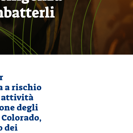
mbatterli
r
 a rischio
attività
one degli
l Colorado,
o dei