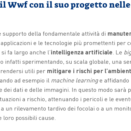
 il Wwf con il suo progetto nelle
e supporto della fondamentale attività di
manuten
 applicazioni e le tecnologie più promettenti per 
 si fa largo anche l’
intelligenza artificiale
. Le
bi
no infatti sperimentando, su scala globale, una ser
rendersi utili per
mitigare i rischi per l’ambien
zzando ad esempio il
machine learning
e affidando 
e dei dati e delle immagini. In questo modo sarà p
ituazioni a rischio, attenuando i pericoli e le even
 a un rilevamento tardivo dei focolai o a un moni
 loro possibili cause.