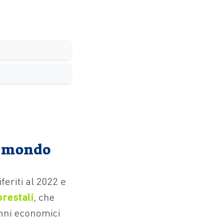
a
el mondo
iferiti al 2022 e
orestali
, che
nni economici