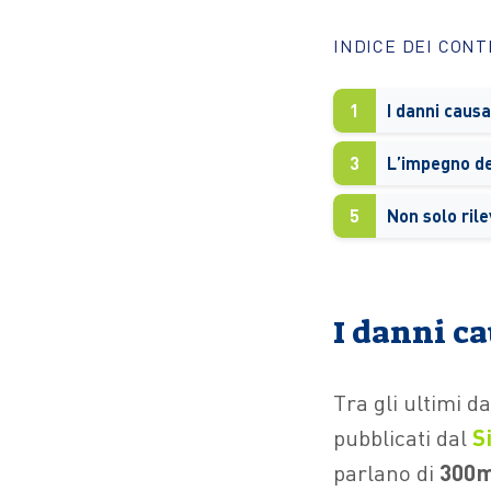
INDICE DEI CON
1
3
L’impegno de
5
Non solo ril
I danni c
Tra gli ultimi da
pubblicati dal
S
parlano di
300m