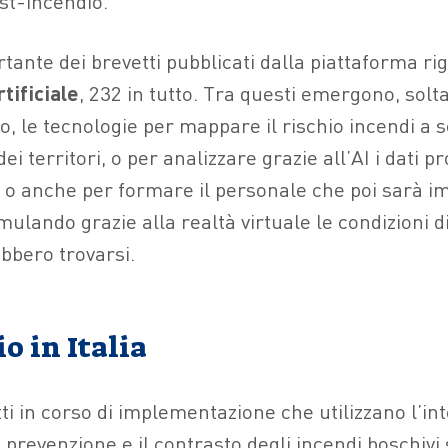
ost-incendio.
tante dei brevetti pubblicati dalla piattaforma ri
tificiale
, 232 in tutto. Tra questi emergono, solt
, le tecnologie per mappare il rischio incendi a 
ei territori, o per analizzare grazie all’AI i dati p
, o anche per formare il personale che poi sarà i
lando grazie alla realtà virtuale le condizioni di
bbero trovarsi.
o in Italia
tti in corso di implementazione che utilizzano l’in
la prevenzione e il contrasto degli incendi boschiv