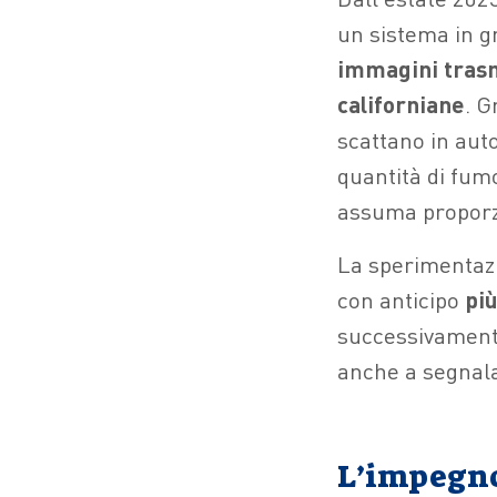
un sistema in g
immagini trasm
californiane
. G
scattano in aut
quantità di fum
assuma proporzi
La sperimentazio
con anticipo
più
successivamente
anche a segnalar
L’impegno