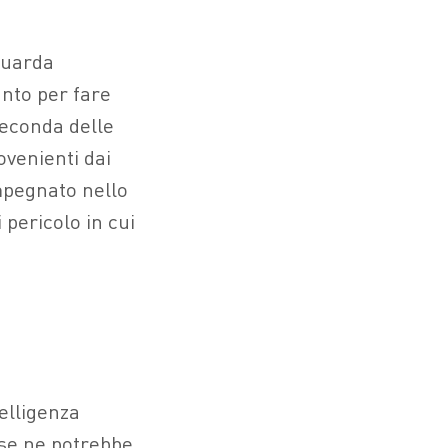
guarda
anto per fare
seconda delle
rovenienti dai
mpegnato nello
 pericolo in cui
telligenza
i se ne potrebbe