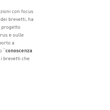
azioni con focus
 dei brevetti, ha
l progetto
rus e sulle
porto a
o “
conoscenza
 i brevetti che