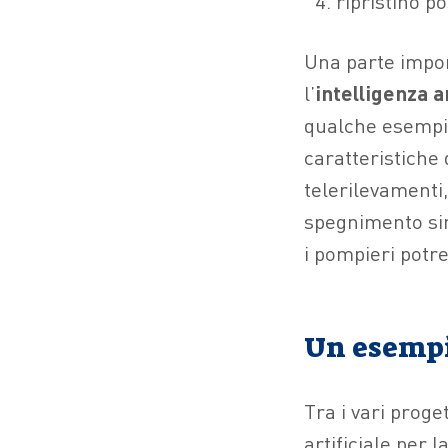
ripristino p
Una parte impor
l’
intelligenza ar
qualche esempio
caratteristiche d
telerilevamenti
spegnimento simu
i pompieri potre
Un esempi
Tra i vari proge
artificiale per 