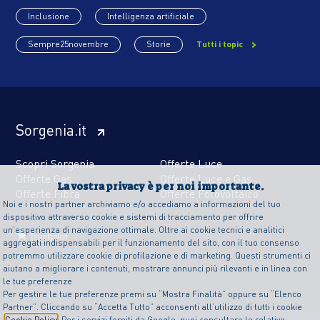
Inclusione
Intelligenza artificiale
Sempre25novembre
Storie
Tutti i topic
Sorgenia.it
Scopri Sorgenia
Offerte Luce
Offerte Gas
Offerte Luce e Gas
La vostra privacy è per noi importante.
Offerte Fibra
Offerte Fotovoltaico
Noi e i nostri partner archiviamo e/o accediamo a informazioni del tuo
dispositivo attraverso cookie e sistemi di tracciamento per offrire
un’esperienza di navigazione ottimale. Oltre ai cookie tecnici e analitici
aggregati indispensabili per il funzionamento del sito, con il tuo consenso
potremmo utilizzare cookie di profilazione e di marketing. Questi strumenti ci
aiutano a migliorare i contenuti, mostrare annunci più rilevanti e in linea con
le tue preferenze
Per gestire le tue preferenze premi su “Mostra Finalità” oppure su “Elenco
Partner”. Cliccando su “Accetta Tutto” acconsenti all’utilizzo di tutti i cookie
Cookie Policy
. Per i servizi forniti da Google, puoi consultare le relative