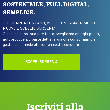
SOSTENIBILE, FULL DIGITAL.
SEMPLICE.
CHI GUARDA LONTANO, VEDE L’ENERGIA IN MODO
NUOVO E SCEGLIE SORGENIA
Ciascuno di noi può fare tanto, scegliendo energia pulita,
autoproducendo parte dell’energia che consumiamo e
gestendo in modo efficiente i nostri consumi.
SCOPRI SORGENIA
Iscriviti alla