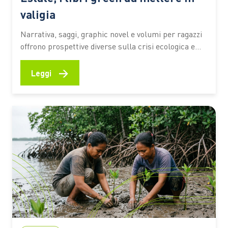
valigia
Narrativa, saggi, graphic novel e volumi per ragazzi
offrono prospettive diverse sulla crisi ecologica e
sul rapporto tra persone e ambiente. I titoli
premiati dal Premio Demetra 2026 diventano una
→
Leggi
selezione utile per riflettere su clima, turismo,
natura e giustizia ambientale anche in vacanza C’è
chi mette in valigia un…