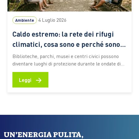
4 Luglio 2026
Ambiente
Caldo estremo: la rete dei rifugi
climatici, cosa sono e perché sono
sempre più importanti
Biblioteche, parchi, musei e centri civici possono
diventare luoghi di protezione durante le ondate di
calore. Ecco come funzionano queste reti urbane,
quali benefici offrono alle persone più vulnerabili e
→
Leggi
quali esperienze stanno prendendo forma anche in
Italia Le ondate di calore che stanno interessando
l’Italia e gran parte dell’Europa…
UN’ENERGIA PULITA,