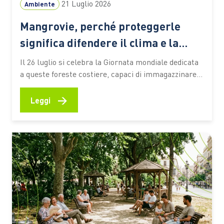
21 Luglio 2026
Ambiente
Mangrovie, perché proteggerle
significa difendere il clima e la
biodiversità
Il 26 luglio si celebra la Giornata mondiale dedicata
a queste foreste costiere, capaci di immagazzinare
CO2, attenuare gli effetti degli eventi estremi e
sostenere la vita e le economie di milioni di persone
→
Leggi
Le mangrovie occupano una sottile fascia lungo le
coste tropicali e subtropicali del pianeta, nei
territori…