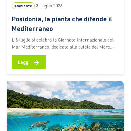
3 Luglio 2026
Ambiente
Posidonia, la pianta che difende il
Mediterraneo
L’8 luglio si celebra la Giornata Internazionale del
Mar Mediterraneo, dedicata alla tutela del Mare
Nostrum e dei suoi ecosistemi. Tra questi c’è la
Posidonia oceanica, una pianta marina che
→
Leggi
contribuisce alla qualità delle acque, protegge le
spiagge dall’erosione e aiuta ad assorbire CO₂ Ogni
estate milioni di persone scelgono…