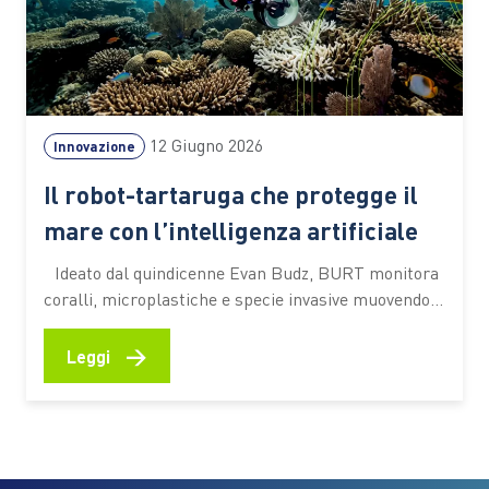
12 Giugno 2026
Innovazione
Il robot-tartaruga che protegge il
mare con l’intelligenza artificiale
Ideato dal quindicenne Evan Budz, BURT monitora
coralli, microplastiche e specie invasive muovendosi
sott’acqua con delicatezza. Il progetto si è
aggiudicato uno dei premi dell’edizione 2025 dello
→
Leggi
European Union Contest for Young Scientists Tutto
è nato durante un campeggio, dall’osservazione di
una tartaruga azzannatrice che si muoveva con
naturalezza nell’acqua.…