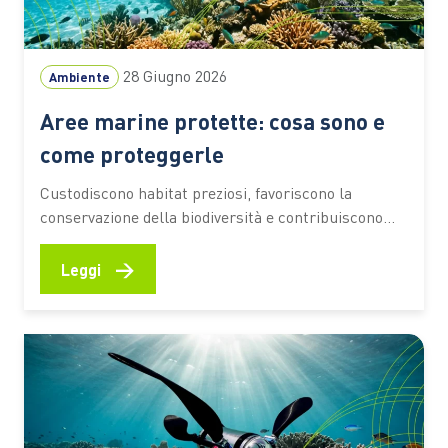
28 Giugno 2026
Ambiente
Aree marine protette: cosa sono e
come proteggerle
Custodiscono habitat preziosi, favoriscono la
conservazione della biodiversità e contribuiscono
alla resilienza degli ecosistemi costieri. Scopri come
funzionano, quali benefici offrono e quali
→
Leggi
comportamenti aiutano a preservarne il valore
Fondali ricchi di vita, praterie di posidonia, barriere
naturali che proteggono le coste e aree di
riproduzione per numerose specie marine.…