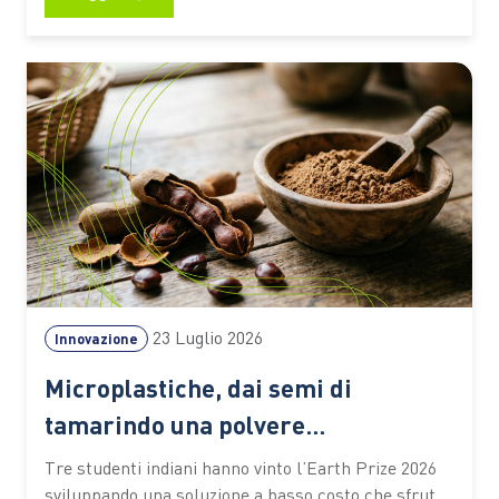
selezione utile per riflettere su clima, turismo,
natura e giustizia ambientale anche in vacanza C’è
chi mette in valigia un…
23 Luglio 2026
Innovazione
Microplastiche, dai semi di
tamarindo una polvere
biodegradabile che depura l’acqua
Tre studenti indiani hanno vinto l’Earth Prize 2026
senza elettricità
sviluppando una soluzione a basso costo che sfrutta