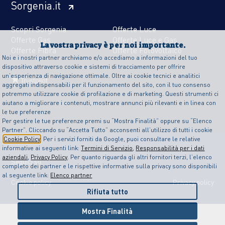
Sorgenia.it
Scopri Sorgenia
Offerte Luce
Offerte Gas
Offerte Luce e Gas
La vostra privacy è per noi importante.
Offerte Fibra
Offerte Fotovoltaico
Noi e i nostri partner archiviamo e/o accediamo a informazioni del tuo
dispositivo attraverso cookie e sistemi di tracciamento per offrire
un’esperienza di navigazione ottimale. Oltre ai cookie tecnici e analitici
aggregati indispensabili per il funzionamento del sito, con il tuo consenso
potremmo utilizzare cookie di profilazione e di marketing. Questi strumenti ci
aiutano a migliorare i contenuti, mostrare annunci più rilevanti e in linea con
le tue preferenze
Per gestire le tue preferenze premi su “Mostra Finalità” oppure su “Elenco
Partner”. Cliccando su “Accetta Tutto” acconsenti all’utilizzo di tutti i cookie
Cookie Policy
. Per i servizi forniti da Google, puoi consultare le relative
informative ai seguenti link:
Termini di Servizio
,
Responsabilità per i dati
aziendali
,
Privacy Policy
. Per quanto riguarda gli altri fornitori terzi, l’elenco
Seguici su
completo dei partner e le rispettive informative sulla privacy sono disponibili
al seguente link:
Elenco partner
Cookie policy
Privacy policy
Rifiuta tutto
Mostra Finalità