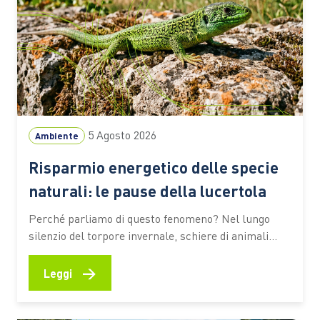
5 Agosto 2026
Ambiente
Risparmio energetico delle specie
naturali: le pause della lucertola
Perché parliamo di questo fenomeno? Nel lungo
silenzio del torpore invernale, schiere di animali
continuano a vivere indisturbati una vita
particolarmente calma e celata, eppure ancora
→
Leggi
scalpitante e desiderosa di tempi migliori. Alle
latitudini italiane, molte categorie della biodiversità