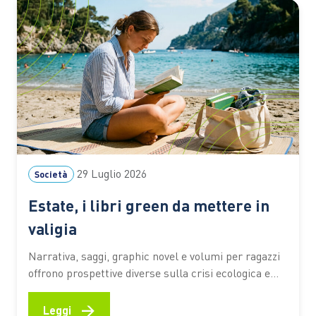
devono infatti fare i conti ogni anno con un lungo
periodo…
29 Luglio 2026
Società
Estate, i libri green da mettere in
valigia
Narrativa, saggi, graphic novel e volumi per ragazzi
offrono prospettive diverse sulla crisi ecologica e
sul rapporto tra persone e ambiente. I titoli
premiati dal Premio Demetra 2026 diventano una
→
Leggi