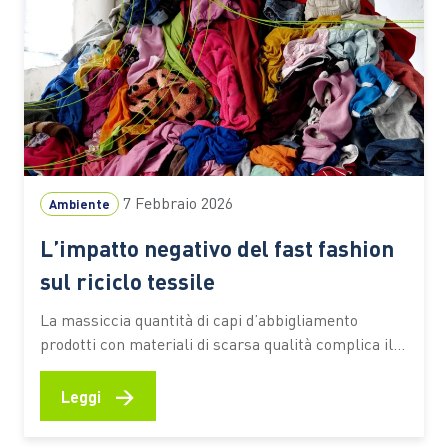
7 Febbraio 2026
Ambiente
L’impatto negativo del fast fashion
sul riciclo tessile
La massiccia quantità di capi d’abbigliamento
prodotti con materiali di scarsa qualità complica il
recupero e il riutilizzo delle fibre Il fenomeno del
fast fashion sta avendo un impatto negativo sul
→
Leggi
sistema della beneficenza e del riciclo tessile in
Italia. I cassonetti della raccolta differenziata per i