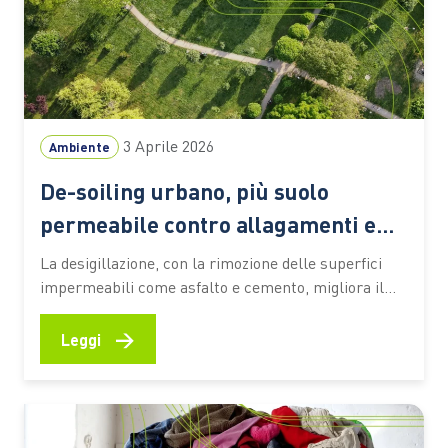
3 Aprile 2026
Ambiente
De-soiling urbano, più suolo
permeabile contro allagamenti e
fenomeni estremi
La desigillazione, con la rimozione delle superfici
impermeabili come asfalto e cemento, migliora il
drenaggio delle piogge intense e rafforza
l’adattamento climatico nelle aree urbane Il suolo
→
Leggi
rappresenta una risorsa strategica per la
sostenibilità: custodisce biodiversità, regola il ciclo
dell’acqua e immagazzina carbonio, contribuendo in
modo diretto alla resilienza climatica.…