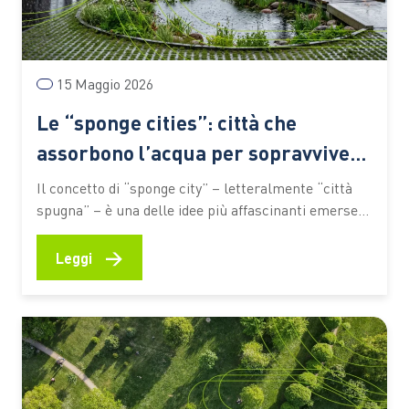
15 Maggio 2026
Le “sponge cities”: città che
assorbono l’acqua per sopravvivere
al clima che cambia
Il concetto di “sponge city” – letteralmente “città
spugna” – è una delle idee più affascinanti emerse
negli ultimi anni nel campo dell’adattamento urbano
al cambiamento climatico. A svilupparlo è stato
→
Leggi
l’architetto paesaggista cinese Kongjian Yu, che ha
immaginato città capaci non più di respingere
l’acqua, ma di accoglierla, trattenerla…