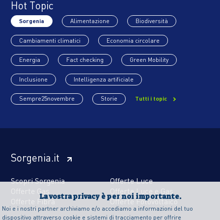
Hot Topic
Sorgenia
Alimentazione
Biodiversità
Cambiamenti climatici
Economia circolare
Energia
Fact checking
Green Mobility
Inclusione
Intelligenza artificiale
Sempre25novembre
Storie
Tutti i topic
Sorgenia.it
Scopri Sorgenia
Offerte Luce
Offerte Gas
Offerte Luce e Gas
La vostra privacy è per noi importante.
Offerte Fibra
Offerte Fotovoltaico
Noi e i nostri partner archiviamo e/o accediamo a informazioni del tuo
dispositivo attraverso cookie e sistemi di tracciamento per offrire