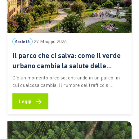
27 Maggio 2026
Società
Il parco che ci salva: come il verde
urbano cambia la salute delle
persone
C’è un momento preciso, entrando in un parco, in
cui qualcosa cambia. Il rumore del traffico si
attenua, lo sguardo si allunga, il passo rallenta. Non
è solo una sensazione soggettiva: è una risposta
→
Leggi
fisiologica. Il corpo umano, immerso nel verde,
reagisce in modo diverso rispetto a quando è
circondato…