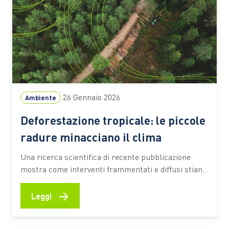
26 Gennaio 2026
Ambiente
Deforestazione tropicale: le piccole
radure minacciano il clima
Una ricerca scientifica di recente pubblicazione
mostra come interventi frammentati e diffusi stiano
incidendo in modo decisivo sull’equilibrio climatico
delle aree tropicali, imponendo una revisione delle
→
Leggi
strategie di tutela forestale Le foreste tropicali
rappresentano uno dei principali serbatoi di