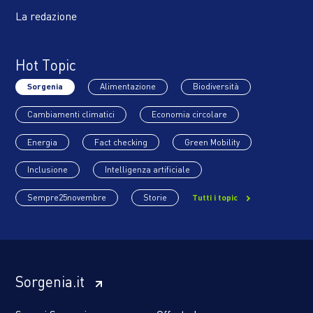
La redazione
Hot Topic
Sorgenia
Alimentazione
Biodiversità
Cambiamenti climatici
Economia circolare
Energia
Fact checking
Green Mobility
Inclusione
Intelligenza artificiale
Sempre25novembre
Storie
Tutti i topic
Sorgenia.it