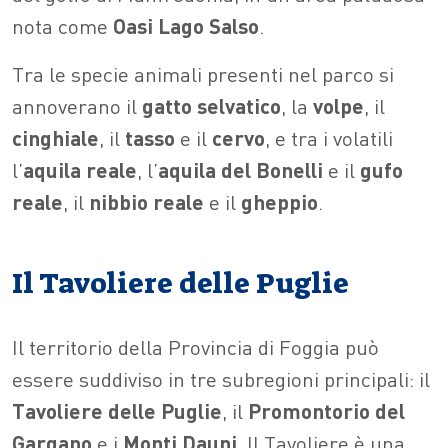
nota come
Oasi Lago Salso
.
Tra le specie animali presenti nel parco si
annoverano il
gatto
selvatico
, la
volpe
, il
cinghiale
, il
tasso
e il
cervo
, e tra i volatili
l’
aquila reale
, l’
aquila del Bonelli
e il
gufo
reale
, il
nibbio
reale
e il
gheppio
.
Il Tavoliere delle Puglie
Il territorio della Provincia di Foggia può
essere suddiviso in tre subregioni principali: il
Tavoliere delle Puglie
, il
Promontorio del
Gargano
e i
Monti
Dauni
. Il Tavoliere è una