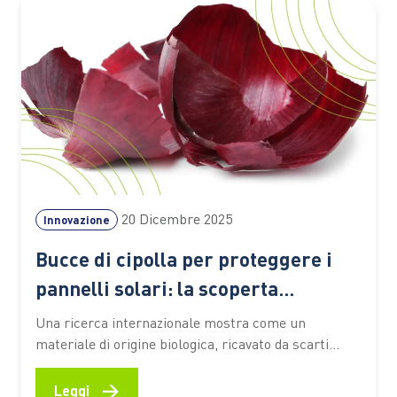
carbonio del Pianeta, capaci di assorbire grandi
quantità di anidride carbonica…
20 Dicembre 2025
Innovazione
Bucce di cipolla per proteggere i
pannelli solari: la scoperta
dell’Università di Turku
Una ricerca internazionale mostra come un
materiale di origine biologica, ricavato da scarti
vegetali, possa offrire schermatura dai raggi
ultravioletti e affidabilità nel tempo, proponendosi
→
Leggi