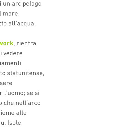
di un arcipelago
el mare:
tto all’acqua,
work
, rientra
di vedere
biamenti
ito statunitense,
ssere
 l’uomo; se si
o che nell’arco
sieme alle
u, Isole