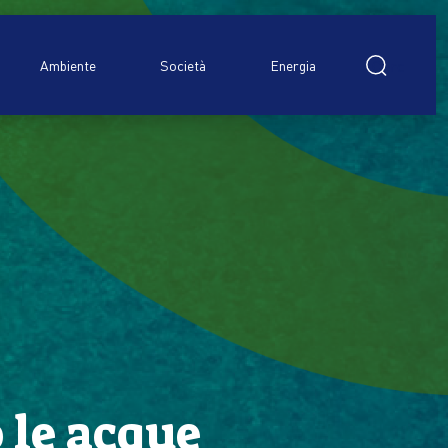
Ricerca
per:
Ambiente
Società
Energia
 le acque