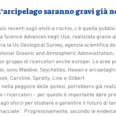
l’arcipelago saranno gravi già n
più recenti sugli atolli a rischio, c’è quella pubbl
ta Science Advances negli Usa, realizzata grazie a
ra la Us Geological Survey, agenzia scientifica de
 National Oceanic and Atmospheric Administration,
n gruppo di ricercatori anche europei. Le aree pi
o, sono Maldive, Seychelles, Hawaii e arcipelaghi 
ok, Caroline, Spratly, Line e Gilbert.
 nella peggiore delle ipotesi, potrebbero già realiz
 i ricercatori – per questo è importante dare prio
agli sforzi per studiare e garantire il futuro di t
inacciate”. Progressivamente, secondo le eviden