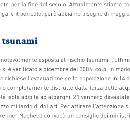
etri per la fine del secolo. Attualmente stiamo c
tigare il pericolo, però abbiamo bisogno di maggi
lo tsunami
 notevolmente esposta al rischio tsunami: l’ultim
 si è verificato a dicembre del 2004, colpì in mod
 e richiese l’evacuazione della popolazione in 14 d
o completamente distrutte dalla forza delle acqu
le isole adibite ad alberghi: 21 vennero devastat
zzo miliardo di dollari. Per attirare l’attenzione
premier Nasheed convocò un consiglio dei ministr