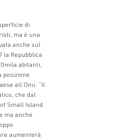
perficie di
risti, ma è una
vata anche sul
17 la Repubblica
20mila abitanti,
a posizione
aese all’Onu: “Il
tico, che dal
 of Small Island
ve ma anche
roppo
 mare aumenterà