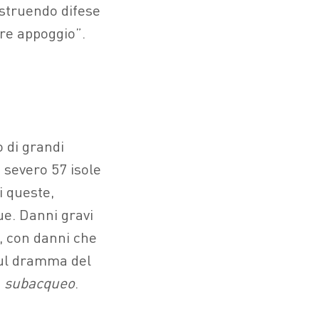
ostruendo difese
ore appoggio”.
o di grandi
o severo 57 isole
i queste,
e. Danni gravi
e, con danni che
 sul dramma del
i
subacqueo
.