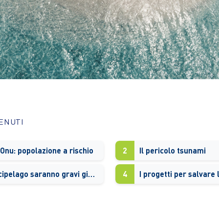
TENUTI
’Onu: popolazione a rischio
2
Il pericolo tsunami
I danni all’arcipelago saranno gravi già nel 2030
4
I progetti per salvare 