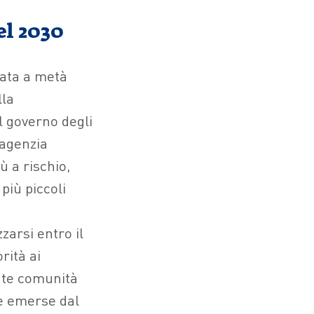
el 2030
icata a metà
lla
l governo degli
 agenzia
ù a rischio,
più piccoli
zarsi entro il
rità ai
ante comunità
ze emerse dal