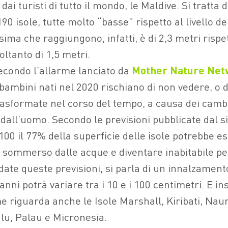
ai turisti di tutto il mondo, le Maldive. Si tratta 
0 isole, tutte molto “basse” rispetto al livello d
sima che raggiungono, infatti, è di 2,3 metri rispe
ltanto di 1,5 metri.
secondo l’allarme lanciato da
Mother Nature Net
 bambini nati nel 2020 rischiano di non vedere, o 
asformate nel corso del tempo, a causa dei cam
i dall’uomo. Secondo le previsioni pubblicate dal s
 2100 il 77% della superficie delle isole potrebbe e
ommerso dalle acque e diventare inabitabile per
date queste previsioni, si parla di un innalzament
anni potrà variare tra i 10 e i 100 centimetri. E in
e riguarda anche le Isole Marshall, Kiribati, Naur
u, Palau e Micronesia.