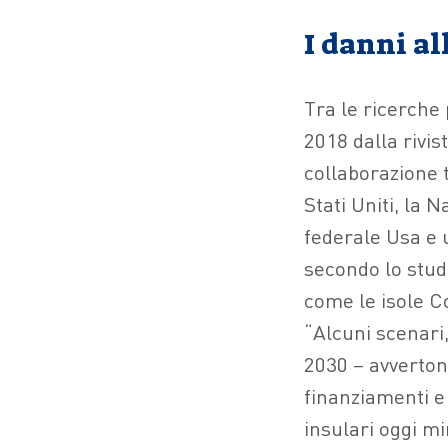
I danni al
Tra le ricerche 
2018 dalla rivis
collaborazione t
Stati Uniti, la
federale Usa e u
secondo lo studi
come le isole Co
“Alcuni scenari,
2030 – avvertono
finanziamenti e 
insulari oggi m