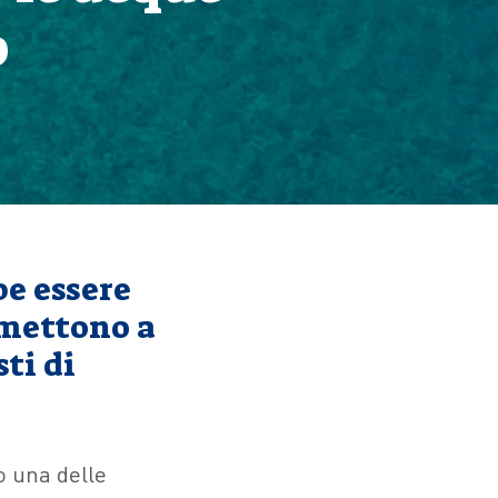
o
be essere
 mettono a
ti di
o una delle