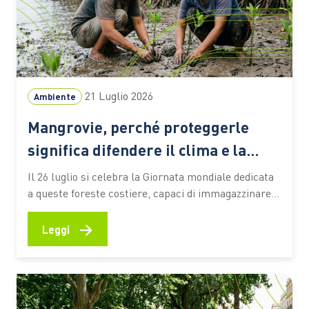
21 Luglio 2026
Ambiente
Mangrovie, perché proteggerle
significa difendere il clima e la
biodiversità
Il 26 luglio si celebra la Giornata mondiale dedicata
a queste foreste costiere, capaci di immagazzinare
CO2, attenuare gli effetti degli eventi estremi e
sostenere la vita e le economie di milioni di persone
→
Leggi
Le mangrovie occupano una sottile fascia lungo le
coste tropicali e subtropicali del pianeta, nei
territori…