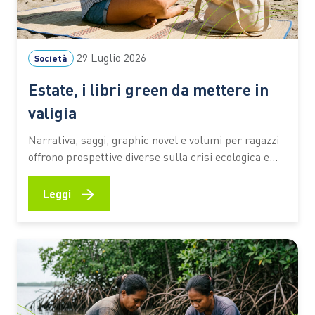
29 Luglio 2026
Società
Estate, i libri green da mettere in
valigia
Narrativa, saggi, graphic novel e volumi per ragazzi
offrono prospettive diverse sulla crisi ecologica e
sul rapporto tra persone e ambiente. I titoli
premiati dal Premio Demetra 2026 diventano una
→
Leggi
selezione utile per riflettere su clima, turismo,
natura e giustizia ambientale anche in vacanza C’è
chi mette in valigia un…