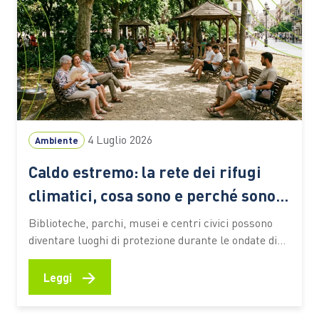
4 Luglio 2026
Ambiente
Caldo estremo: la rete dei rifugi
climatici, cosa sono e perché sono
sempre più importanti
Biblioteche, parchi, musei e centri civici possono
diventare luoghi di protezione durante le ondate di
calore. Ecco come funzionano queste reti urbane,
quali benefici offrono alle persone più vulnerabili e
→
Leggi
quali esperienze stanno prendendo forma anche in
Italia Le ondate di calore che stanno interessando