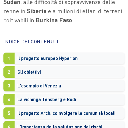
Sudan
, alle difficoltà di sopravvivenza delle
renne in
Siberia
e a milioni di ettari di terreni
coltivabili in
Burkina Faso
.
INDICE DEI CONTENUTI
1
Il progetto europeo Hyperion
2
Gli obiettivi
3
L’esempio di Venezia
4
La vichinga Tønsberg e Rodi
5
Il progetto Arch: coinvolgere le comunità locali
6
L'importanza della valutazione dei rischi