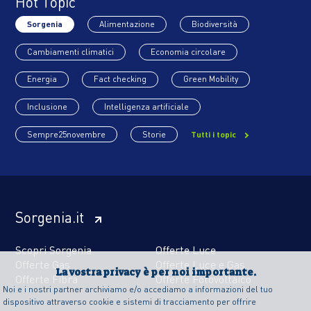
Hot Topic
Sorgenia
Alimentazione
Biodiversità
Cambiamenti climatici
Economia circolare
Energia
Fact checking
Green Mobility
Inclusione
Intelligenza artificiale
Sempre25novembre
Storie
Tutti i topic
Sorgenia.it
Scopri Sorgenia
Offerte Luce
Offerte Gas
Offerte Luce e Gas
La vostra privacy è per noi importante.
Offerte Fibra
Offerte Fotovoltaico
Noi e i nostri partner archiviamo e/o accediamo a informazioni del tuo
dispositivo attraverso cookie e sistemi di tracciamento per offrire