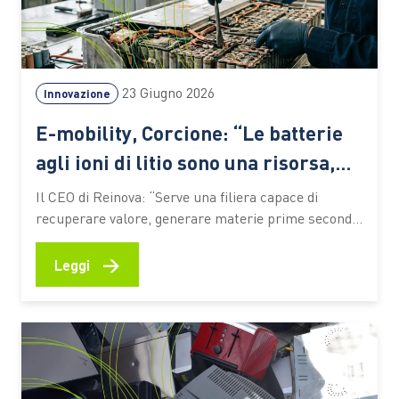
23 Giugno 2026
Innovazione
E-mobility, Corcione: “Le batterie
agli ioni di litio sono una risorsa,
non un rifiuto”
Il CEO di Reinova: “Serve una filiera capace di
recuperare valore, generare materie prime seconde
e preparare il Paese alle sfide della transizione
energetica. Le competenze saranno il fattore
→
Leggi
decisivo” L’elettrificazione dei trasporti sta
accelerando la trasformazione dell’industria
automotive e pone nuove sfide lungo l’intero ciclo di
vita dei veicoli.…