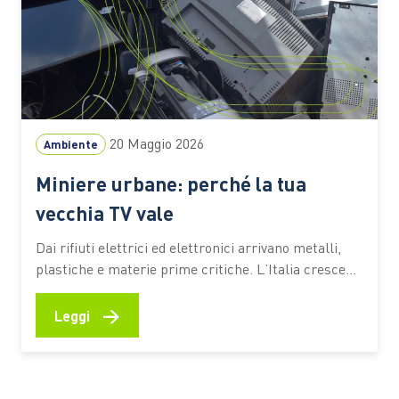
20 Maggio 2026
Ambiente
Miniere urbane: perché la tua
vecchia TV vale
Dai rifiuti elettrici ed elettronici arrivano metalli,
plastiche e materie prime critiche. L’Italia cresce
nella raccolta. Intanto l’Europa prepara nuove
regole per trasformare i RAEE in risorsa strategica:
→
Leggi
nel corso del 2026 è previsto il via libera al Circular
Economy Ac Una vecchia TV abbandonata in cantina
racconta molto più…