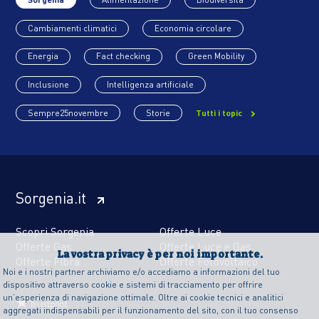
Cambiamenti climatici
Economia circolare
Energia
Fact checking
Green Mobility
Inclusione
Intelligenza artificiale
Sempre25novembre
Storie
Tutti i topic
Sorgenia.it
Scopri Sorgenia
Offerte Luce
Offerte Gas
Offerte Luce e Gas
La vostra privacy è per noi importante.
Offerte Fibra
Offerte Fotovoltaico
Noi e i nostri partner archiviamo e/o accediamo a informazioni del tuo
dispositivo attraverso cookie e sistemi di tracciamento per offrire
un’esperienza di navigazione ottimale. Oltre ai cookie tecnici e analitici
aggregati indispensabili per il funzionamento del sito, con il tuo consenso