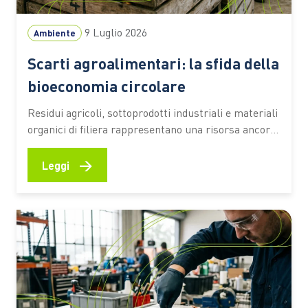
9 Luglio 2026
Ambiente
Scarti agroalimentari: la sfida della
bioeconomia circolare
Residui agricoli, sottoprodotti industriali e materiali
organici di filiera rappresentano una risorsa ancora
sottoutilizzata. Secondo una stima dell’Università
Cattolica, circa il 70% resta fuori da percorsi di
→
Leggi
valorizzazione ad alto valore aggiunto Ogni raccolto,
ogni vendemmia, ogni trasformazione alimentare
lascia dietro di sé una grande quantità di residui.
Paglia, potature,…