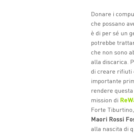
Donare i comput
che possano ave
è di per sé un g
potrebbe trattar
che non sono ab
alla discarica. 
di creare rifiut
importante pr
rendere quest
mission di
ReW
Forte Tiburtino
Maori Rossi Fo
alla nascita di q