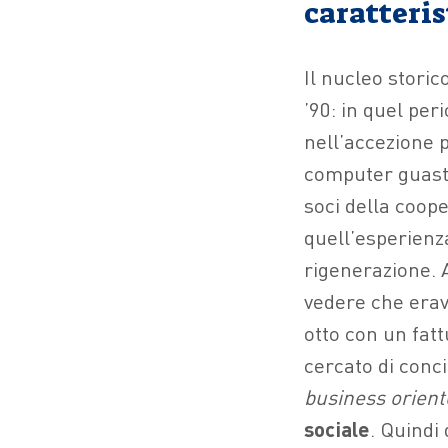
caratteris
Il nucleo storic
’90: in quel per
nell’accezione 
computer guasti,
soci della coop
quell’esperienz
rigenerazione. 
vedere che erava
otto con un fat
cercato di conci
business orient
sociale
. Quindi