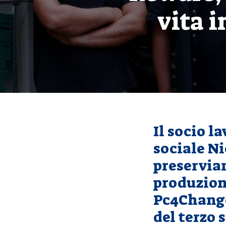
vita 
Il socio l
sociale Ni
preservia
produzione
Pc4Change 
del terzo 