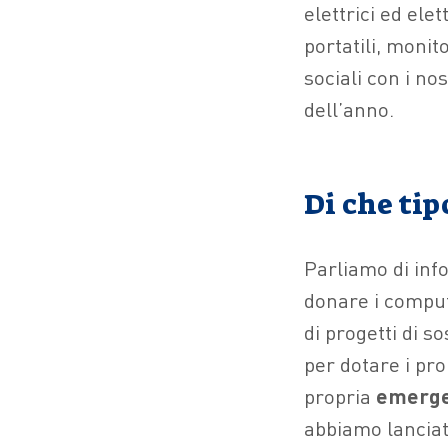
elettrici ed ele
portatili, monit
sociali con i no
dell’anno.
Di che tip
Parliamo di inf
donare i comput
di progetti di 
per dotare i pro
propria
emerge
abbiamo lancia