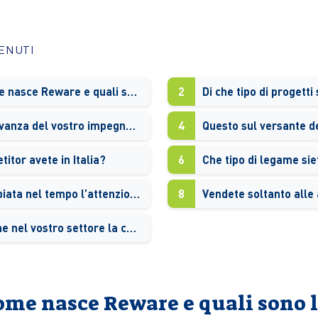
TENUTI
Nicolas, come nasce Reware e quali sono le sue caratteristiche principali?
2
Di che tipo di progetti 
Qual è la rilevanza del vostro impegno per la sostenibilità ambientale?
4
itor avete in Italia?
6
Come è cambiata nel tempo l’attenzione verso la vostra attività?
8
Si sente anche nel vostro settore la carenza di competenze specialistiche?
come nasce Reware e quali sono l