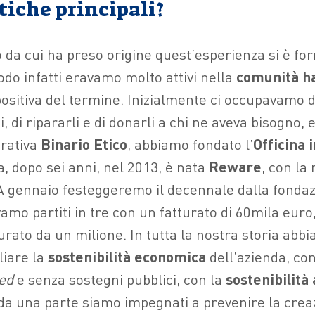
tiche principali?
o da cui ha preso origine quest’esperienza si è fo
iodo infatti eravamo molto attivi nella
comunità h
positiva del termine. Inizialmente ci occupavamo d
 di ripararli e di donarli a chi ne aveva bisogno,
erativa
Binario Etico
, abbiamo fondato l’
Officina 
a, dopo sei anni, nel 2013, è nata
Reware
, con la
A gennaio festeggeremo il decennale dalla fondazi
mo partiti in tre con un fatturato di 60mila euro,
turato da un milione. In tutta la nostra storia ab
liare la
sostenibilità economica
dell’azienda, co
ed
e senza sostegni pubblici, con la
sostenibilità
 da una parte siamo impegnati a prevenire la creazi