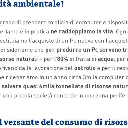
lità ambientale?
grado di prendere migliaia di computer e dispositi
neriamo e in pratica
ne raddoppiamo la vita
. Ogni
stituiamo l’acquisto di un Pc nuovo con l’acquist
 consideriamo che
per produrre un Pc servono tra
isorse naturali
– per l’
80%
si tratta di
acqua
, per 
erivano dalla lavorazione del
petrolio
e per il rest
e rigeneriamo in un anno circa 3mila computer q
a
salvare quasi 6mila tonnellate di risorse natur
 una piccola società con sede in una zona perifer
l versante del consumo di risor