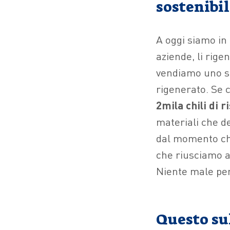
sostenibi
A oggi siamo in 
aziende, li rige
vendiamo uno so
rigenerato. Se
2mila chili di r
materiali che d
dal momento ch
che riusciamo 
Niente male per
Questo su