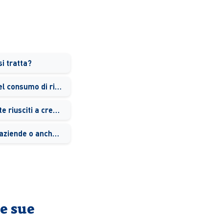
si tratta?
Questo sul versante del consumo di risorse naturali. E per i rifiuti?
Che tipo di legame siete riusciti a creare con il territorio in cui operate?
Vendete soltanto alle aziende o anche ai privati?
e sue