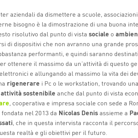
er aziendali da dismettere a scuole, associazioni
rne bisogno è la dimostrazione di una buona int
esto risolutivo dal punto di vista
sociale
o
ambien
si di dispositivi che non avranno una grande prosp
bastanza performanti, e quindi saranno destinat
Per ottenere il massimo da un’attività di questo g
i elettronici e allungando al massimo la vita dei d
ima
rigenerare
i Pc o le workstation, trovando un
a
attività sostenibile
anche dal punto di vista econ
are
, cooperativa e impresa sociale con sede a Rom
, fondata nel 2013 da
Nicolas Denis
assieme a
Pa
ssati
, che in questa intervista racconta il percor
uesta realtà e gli obiettivi per il futuro.