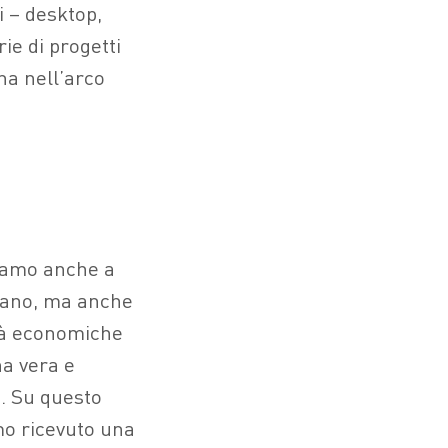
i – desktop,
rie di progetti
na nell’arco
ciamo anche a
idano, ma anche
ità economiche
na vera e
. Su questo
o ricevuto una