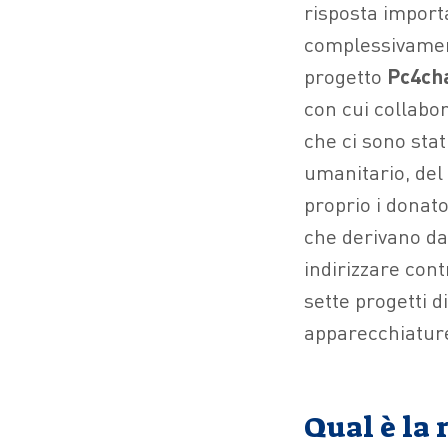
risposta import
complessivament
progetto
Pc4ch
con cui collabor
che ci sono sta
umanitario, del 
proprio i donato
che derivano dal
indirizzare con
sette progetti 
apparecchiatur
Qual è la 