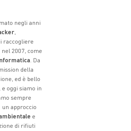
rmato negli anni
acker
,
i raccogliere
 e nel 2007, come
informatica
. Da
 mission della
one, ed è bello
 e oggi siamo in
biamo sempre
n un approccio
 ambientale
e
one di rifiuti