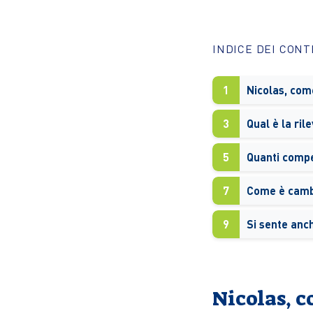
INDICE DEI CON
1
3
5
Quanti compet
7
9
Nicolas, 