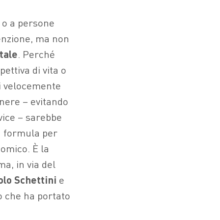
 o a persone
enzione, ma non
tale
. Perché
ettiva di vita o
i velocemente
enere – evitando
evice – sarebbe
a formula per
omico. È la
a, in via del
olo Schettini
e
so che ha portato