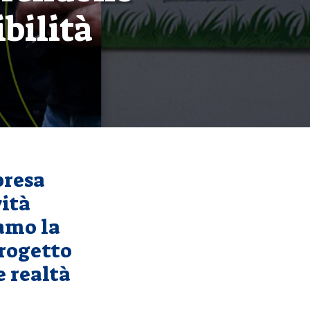
bilità
presa
vità
iamo la
progetto
e realtà