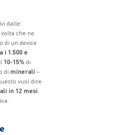
vi dalle
 volta che ne
o di un device
 i 1.500 e
il
10-15%
di
o di
minerali
–
uesto vuol dire
ali in 12 mesi
.
ica.
se