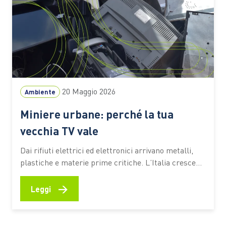
20 Maggio 2026
Ambiente
Miniere urbane: perché la tua
vecchia TV vale
Dai rifiuti elettrici ed elettronici arrivano metalli,
plastiche e materie prime critiche. L’Italia cresce
nella raccolta. Intanto l’Europa prepara nuove
regole per trasformare i RAEE in risorsa strategica:
→
Leggi
nel corso del 2026 è previsto il via libera al Circular
Economy Ac Una vecchia TV abbandonata in cantina
racconta molto più…