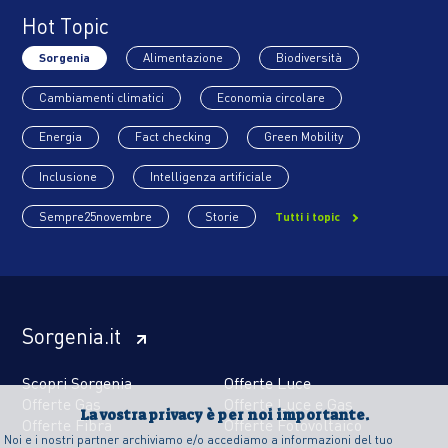
Hot Topic
Sorgenia
Alimentazione
Biodiversità
Cambiamenti climatici
Economia circolare
Energia
Fact checking
Green Mobility
Inclusione
Intelligenza artificiale
Sempre25novembre
Storie
Tutti i topic
Sorgenia.it
Scopri Sorgenia
Offerte Luce
Offerte Gas
Offerte Luce e Gas
La vostra privacy è per noi importante.
Offerte Fibra
Offerte Fotovoltaico
Noi e i nostri partner archiviamo e/o accediamo a informazioni del tuo