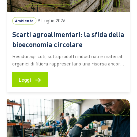
9 Luglio 2026
Ambiente
Scarti agroalimentari: la sfida della
bioeconomia circolare
Residui agricoli, sottoprodotti industriali e materiali
organici di filiera rappresentano una risorsa ancora
sottoutilizzata. Secondo una stima dell’Università
Cattolica, circa il 70% resta fuori da percorsi di
→
Leggi
valorizzazione ad alto valore aggiunto Ogni raccolto,
ogni vendemmia, ogni trasformazione alimentare
lascia dietro di sé una grande quantità di residui.
Paglia, potature,…