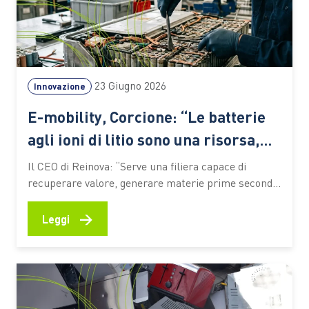
23 Giugno 2026
Innovazione
E-mobility, Corcione: “Le batterie
agli ioni di litio sono una risorsa,
non un rifiuto”
Il CEO di Reinova: “Serve una filiera capace di
recuperare valore, generare materie prime seconde
e preparare il Paese alle sfide della transizione
energetica. Le competenze saranno il fattore
→
Leggi
decisivo” L’elettrificazione dei trasporti sta
accelerando la trasformazione dell’industria
automotive e pone nuove sfide lungo l’intero ciclo di
vita dei veicoli.…