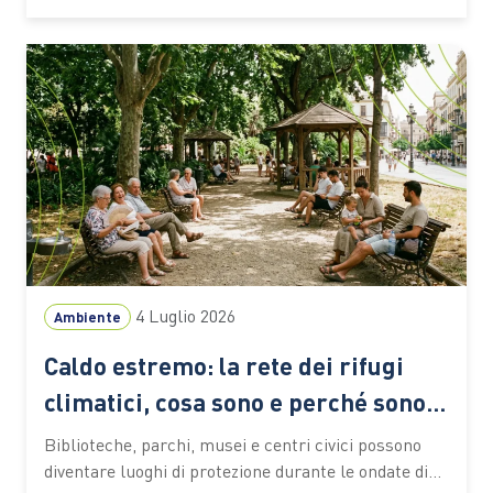
coste tropicali e subtropicali del pianeta, nei
territori…
4 Luglio 2026
Ambiente
Caldo estremo: la rete dei rifugi
climatici, cosa sono e perché sono
sempre più importanti
Biblioteche, parchi, musei e centri civici possono
diventare luoghi di protezione durante le ondate di