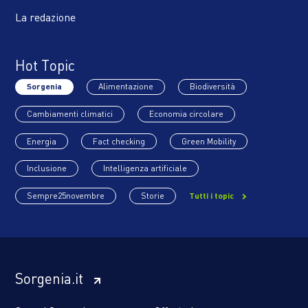
La redazione
Hot Topic
Sorgenia
Alimentazione
Biodiversità
Cambiamenti climatici
Economia circolare
Energia
Fact checking
Green Mobility
Inclusione
Intelligenza artificiale
Sempre25novembre
Storie
Tutti i topic
Sorgenia.it