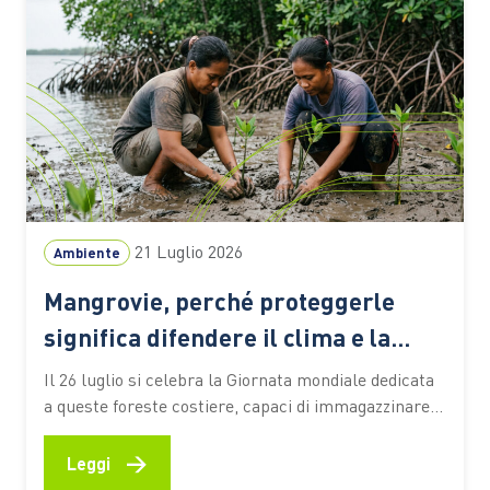
21 Luglio 2026
Ambiente
Mangrovie, perché proteggerle
significa difendere il clima e la
biodiversità
Il 26 luglio si celebra la Giornata mondiale dedicata
a queste foreste costiere, capaci di immagazzinare
CO2, attenuare gli effetti degli eventi estremi e
sostenere la vita e le economie di milioni di persone
→
Leggi
Le mangrovie occupano una sottile fascia lungo le