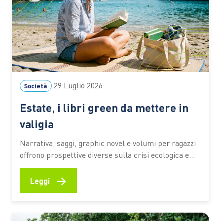
29 Luglio 2026
Società
Estate, i libri green da mettere in
valigia
Narrativa, saggi, graphic novel e volumi per ragazzi
offrono prospettive diverse sulla crisi ecologica e
sul rapporto tra persone e ambiente. I titoli
premiati dal Premio Demetra 2026 diventano una
→
Leggi
selezione utile per riflettere su clima, turismo,
natura e giustizia ambientale anche in vacanza C’è
chi mette in valigia un…