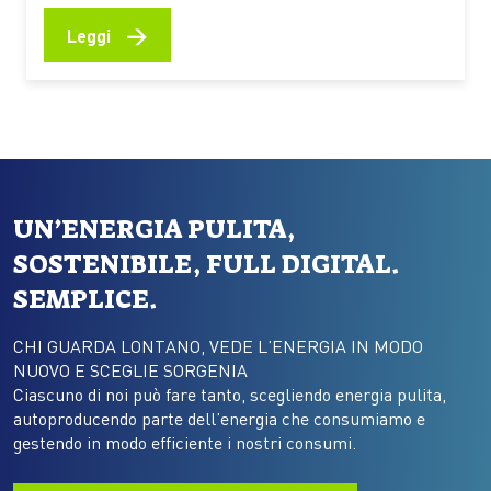
calore. Ecco come funzionano queste reti urbane,
quali benefici offrono alle persone più vulnerabili e
→
Leggi
quali esperienze stanno prendendo forma anche in
Italia Le ondate di calore che stanno interessando
l’Italia e gran parte dell’Europa…
UN’ENERGIA PULITA,
SOSTENIBILE, FULL DIGITAL.
SEMPLICE.
CHI GUARDA LONTANO, VEDE L’ENERGIA IN MODO
NUOVO E SCEGLIE SORGENIA
Ciascuno di noi può fare tanto, scegliendo energia pulita,
autoproducendo parte dell’energia che consumiamo e
gestendo in modo efficiente i nostri consumi.