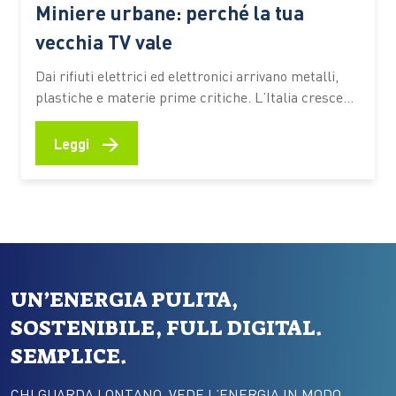
Miniere urbane: perché la tua
vecchia TV vale
Dai rifiuti elettrici ed elettronici arrivano metalli,
plastiche e materie prime critiche. L’Italia cresce
nella raccolta. Intanto l’Europa prepara nuove
regole per trasformare i RAEE in risorsa strategica:
→
Leggi
nel corso del 2026 è previsto il via libera al Circular
Economy Ac Una vecchia TV abbandonata in cantina
racconta molto più…
UN’ENERGIA PULITA,
SOSTENIBILE, FULL DIGITAL.
SEMPLICE.
CHI GUARDA LONTANO, VEDE L’ENERGIA IN MODO