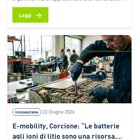
sottoutilizzata. Secondo una stima dell’Università
Cattolica, circa il 70% resta fuori da percorsi di
→
Leggi
valorizzazione ad alto valore aggiunto Ogni raccolto,
ogni vendemmia, ogni trasformazione alimentare
lascia dietro di sé una grande quantità di residui.
Paglia, potature,…
23 Giugno 2026
Innovazione
E-mobility, Corcione: “Le batterie
agli ioni di litio sono una risorsa,