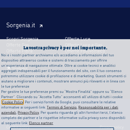
Sorgenia.it
Scopri Sorgenia
Offerte Luce
Offerte Gas
Offerte Luce e Gas
La vostra privacy è per noi importante.
Offerte Fibra
Offerte Fotovoltaico
Noi e i nostri partner archiviamo e/o accediamo a informazioni del tuo
dispositivo attraverso cookie e sistemi di tracciamento per offrire
un’esperienza di navigazione ottimale. Oltre ai cookie tecnici e analitici
aggregati indispensabili per il funzionamento del sito, con il tuo consenso
potremmo utilizzare cookie di profilazione e di marketing. Questi strumenti ci
aiutano a migliorare i contenuti, mostrare annunci più rilevanti e in linea con
le tue preferenze
Per gestire le tue preferenze premi su “Mostra Finalità” oppure su “Elenco
Partner”. Cliccando su “Accetta Tutto” acconsenti all’utilizzo di tutti i cookie
Cookie Policy
. Per i servizi forniti da Google, puoi consultare le relative
informative ai seguenti link:
Termini di Servizio
,
Responsabilità per i dati
aziendali
,
Privacy Policy
. Per quanto riguarda gli altri fornitori terzi, l’elenco
Seguici su
completo dei partner e le rispettive informative sulla privacy sono disponibili
al seguente link:
Elenco partner
Cookie policy
Privacy policy