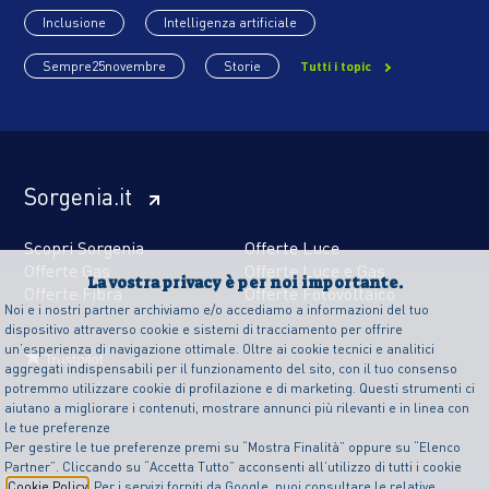
Inclusione
Intelligenza artificiale
Sempre25novembre
Storie
Tutti i topic
Sorgenia.it
Scopri Sorgenia
Offerte Luce
Offerte Gas
Offerte Luce e Gas
La vostra privacy è per noi importante.
Offerte Fibra
Offerte Fotovoltaico
Noi e i nostri partner archiviamo e/o accediamo a informazioni del tuo
dispositivo attraverso cookie e sistemi di tracciamento per offrire
un’esperienza di navigazione ottimale. Oltre ai cookie tecnici e analitici
aggregati indispensabili per il funzionamento del sito, con il tuo consenso
potremmo utilizzare cookie di profilazione e di marketing. Questi strumenti ci
aiutano a migliorare i contenuti, mostrare annunci più rilevanti e in linea con
le tue preferenze
Per gestire le tue preferenze premi su “Mostra Finalità” oppure su “Elenco
Partner”. Cliccando su “Accetta Tutto” acconsenti all’utilizzo di tutti i cookie
Cookie Policy
. Per i servizi forniti da Google, puoi consultare le relative