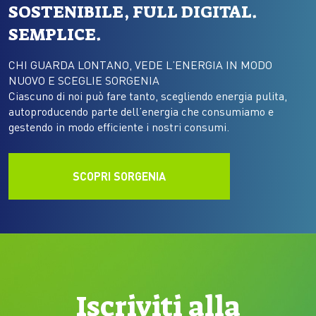
SOSTENIBILE, FULL DIGITAL.
SEMPLICE.
CHI GUARDA LONTANO, VEDE L’ENERGIA IN MODO
NUOVO E SCEGLIE SORGENIA
Ciascuno di noi può fare tanto, scegliendo energia pulita,
autoproducendo parte dell’energia che consumiamo e
gestendo in modo efficiente i nostri consumi.
SCOPRI SORGENIA
Iscriviti alla