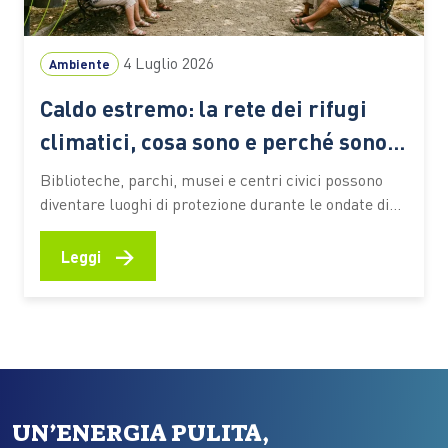
4 Luglio 2026
Ambiente
Caldo estremo: la rete dei rifugi
climatici, cosa sono e perché sono
sempre più importanti
Biblioteche, parchi, musei e centri civici possono
diventare luoghi di protezione durante le ondate di
calore. Ecco come funzionano queste reti urbane,
quali benefici offrono alle persone più vulnerabili e
→
Leggi
quali esperienze stanno prendendo forma anche in
Italia Le ondate di calore che stanno interessando
l’Italia e gran parte dell’Europa…
UN’ENERGIA PULITA,