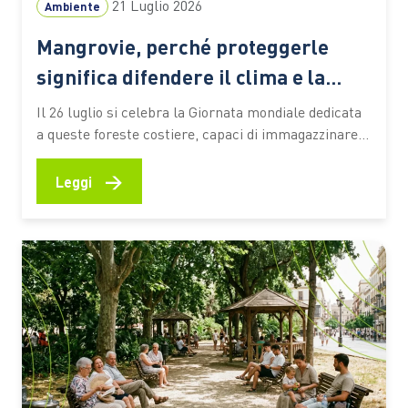
21 Luglio 2026
Ambiente
Mangrovie, perché proteggerle
significa difendere il clima e la
biodiversità
Il 26 luglio si celebra la Giornata mondiale dedicata
a queste foreste costiere, capaci di immagazzinare
CO2, attenuare gli effetti degli eventi estremi e
sostenere la vita e le economie di milioni di persone
→
Leggi
Le mangrovie occupano una sottile fascia lungo le
coste tropicali e subtropicali del pianeta, nei
territori…