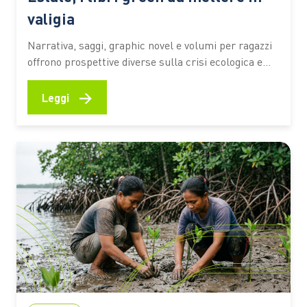
valigia
Narrativa, saggi, graphic novel e volumi per ragazzi
offrono prospettive diverse sulla crisi ecologica e
sul rapporto tra persone e ambiente. I titoli
premiati dal Premio Demetra 2026 diventano una
→
Leggi
selezione utile per riflettere su clima, turismo,
natura e giustizia ambientale anche in vacanza C’è
chi mette in valigia un…