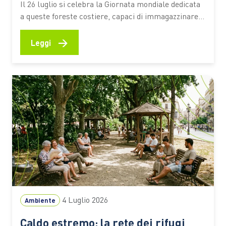
biodiversità
Il 26 luglio si celebra la Giornata mondiale dedicata
a queste foreste costiere, capaci di immagazzinare
CO2, attenuare gli effetti degli eventi estremi e
sostenere la vita e le economie di milioni di persone
→
Leggi
Le mangrovie occupano una sottile fascia lungo le
coste tropicali e subtropicali del pianeta, nei
territori…
4 Luglio 2026
Ambiente
Caldo estremo: la rete dei rifugi