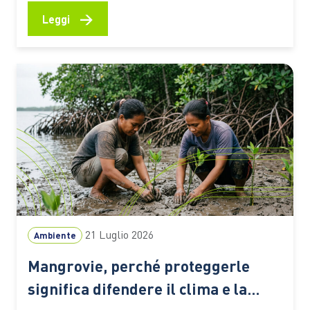
premiati dal Premio Demetra 2026 diventano una
→
Leggi
selezione utile per riflettere su clima, turismo,
natura e giustizia ambientale anche in vacanza C’è
chi mette in valigia un…
21 Luglio 2026
Ambiente
Mangrovie, perché proteggerle
significa difendere il clima e la