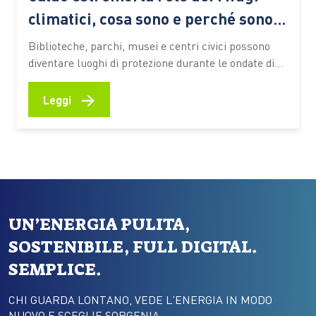
climatici, cosa sono e perché sono
sempre più importanti
Biblioteche, parchi, musei e centri civici possono
diventare luoghi di protezione durante le ondate di
calore. Ecco come funzionano queste reti urbane,
quali benefici offrono alle persone più vulnerabili e
→
Leggi
quali esperienze stanno prendendo forma anche in
Italia Le ondate di calore che stanno interessando
l’Italia e gran parte dell’Europa…
UN’ENERGIA PULITA,
SOSTENIBILE, FULL DIGITAL.
SEMPLICE.
CHI GUARDA LONTANO, VEDE L’ENERGIA IN MODO
NUOVO E SCEGLIE SORGENIA