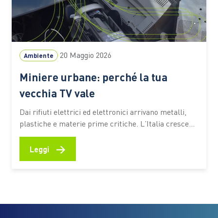
20 Maggio 2026
Ambiente
Miniere urbane: perché la tua
vecchia TV vale
Dai rifiuti elettrici ed elettronici arrivano metalli,
plastiche e materie prime critiche. L’Italia cresce
nella raccolta. Intanto l’Europa prepara nuove
regole per trasformare i RAEE in risorsa strategica:
→
Leggi
nel corso del 2026 è previsto il via libera al Circular
Economy Ac Una vecchia TV abbandonata in cantina
racconta molto più…