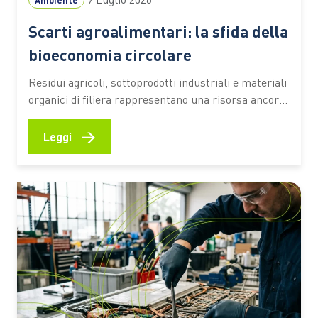
Ambiente
Scarti agroalimentari: la sfida della
bioeconomia circolare
Residui agricoli, sottoprodotti industriali e materiali
organici di filiera rappresentano una risorsa ancora
sottoutilizzata. Secondo una stima dell’Università
Cattolica, circa il 70% resta fuori da percorsi di
→
Leggi
valorizzazione ad alto valore aggiunto Ogni raccolto,
ogni vendemmia, ogni trasformazione alimentare
lascia dietro di sé una grande quantità di residui.
Paglia, potature,…