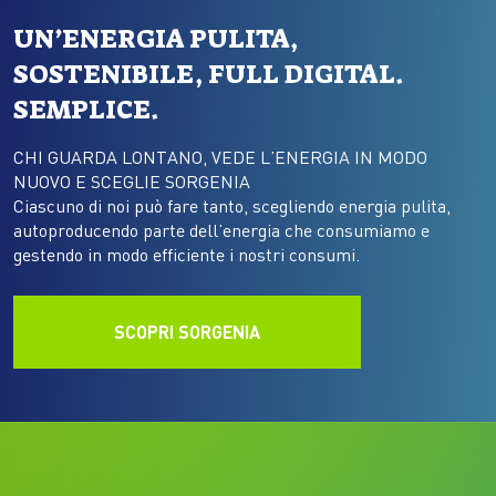
UN’ENERGIA PULITA,
SOSTENIBILE, FULL DIGITAL.
SEMPLICE.
CHI GUARDA LONTANO, VEDE L’ENERGIA IN MODO
NUOVO E SCEGLIE SORGENIA
Ciascuno di noi può fare tanto, scegliendo energia pulita,
autoproducendo parte dell’energia che consumiamo e
gestendo in modo efficiente i nostri consumi.
SCOPRI SORGENIA