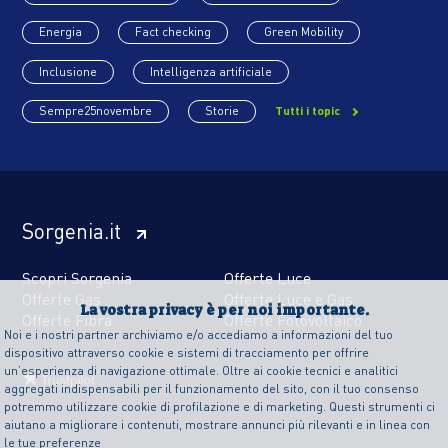
Energia
Fact checking
Green Mobility
Inclusione
Intelligenza artificiale
Sempre25novembre
Storie
Tutti i topic
Sorgenia.it
Scopri Sorgenia
Offerte Luce
Offerte Gas
Offerte Luce e Gas
La vostra privacy è per noi importante.
Offerte Fibra
Offerte Fotovoltaico
Noi e i nostri partner archiviamo e/o accediamo a informazioni del tuo
dispositivo attraverso cookie e sistemi di tracciamento per offrire
un’esperienza di navigazione ottimale. Oltre ai cookie tecnici e analitici
aggregati indispensabili per il funzionamento del sito, con il tuo consenso
potremmo utilizzare cookie di profilazione e di marketing. Questi strumenti ci
aiutano a migliorare i contenuti, mostrare annunci più rilevanti e in linea con
le tue preferenze