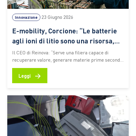
23 Giugno 2026
Innovazione
E-mobility, Corcione: “Le batterie
agli ioni di litio sono una risorsa,
non un rifiuto”
Il CEO di Reinova: “Serve una filiera capace di
recuperare valore, generare materie prime seconde
e preparare il Paese alle sfide della transizione
energetica. Le competenze saranno il fattore
→
Leggi
decisivo” L’elettrificazione dei trasporti sta
accelerando la trasformazione dell’industria
automotive e pone nuove sfide lungo l’intero ciclo di
vita dei veicoli.…