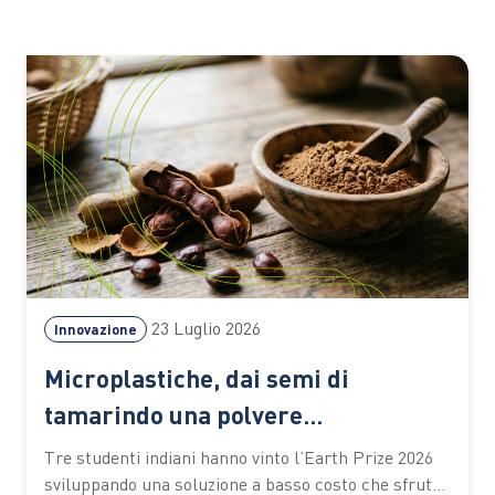
23 Luglio 2026
Innovazione
Microplastiche, dai semi di
tamarindo una polvere
biodegradabile che depura l’acqua
Tre studenti indiani hanno vinto l’Earth Prize 2026
senza elettricità
sviluppando una soluzione a basso costo che sfrutta