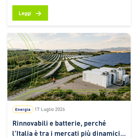
materiali naturali e particelle magnetiche per
catturare gli inquinanti. Un’idea che potrebbe
→
Leggi
ampliare l’accesso alle tecnologie di trattamento
anche nelle aree con risorse limitate Un seme di
tamarindo, una polvere biodegradabile e un
sistema…
17 Luglio 2026
Energia
Rinnovabili e batterie, perché
l’Italia è tra i mercati più dinamici