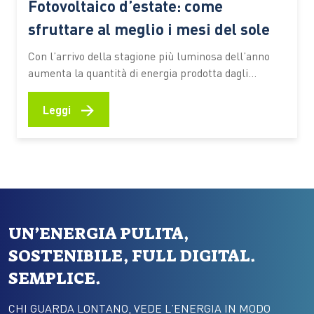
Fotovoltaico d’estate: come
sfruttare al meglio i mesi del sole
Con l’arrivo della stagione più luminosa dell’anno
aumenta la quantità di energia prodotta dagli
impianti domestici. È il periodo ideale per
controllare le prestazioni del sistema, verificare il
→
Leggi
corretto funzionamento dei componenti e valutare
soluzioni che consentano di utilizzare in modo più
efficiente l’elettricità generata durante il giorno
Giugno e…
UN’ENERGIA PULITA,
SOSTENIBILE, FULL DIGITAL.
SEMPLICE.
CHI GUARDA LONTANO, VEDE L’ENERGIA IN MODO