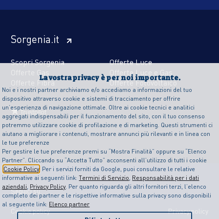
Sorgenia.it
Scopri Sorgenia
Offerte Luce
Offerte Gas
Offerte Luce e Gas
La vostra privacy è per noi importante.
Offerte Fibra
Offerte Fotovoltaico
Noi e i nostri partner archiviamo e/o accediamo a informazioni del tuo
dispositivo attraverso cookie e sistemi di tracciamento per offrire
un’esperienza di navigazione ottimale. Oltre ai cookie tecnici e analitici
aggregati indispensabili per il funzionamento del sito, con il tuo consenso
potremmo utilizzare cookie di profilazione e di marketing. Questi strumenti ci
aiutano a migliorare i contenuti, mostrare annunci più rilevanti e in linea con
le tue preferenze
Per gestire le tue preferenze premi su “Mostra Finalità” oppure su “Elenco
Partner”. Cliccando su “Accetta Tutto” acconsenti all’utilizzo di tutti i cookie
Cookie Policy
. Per i servizi forniti da Google, puoi consultare le relative
informative ai seguenti link:
Termini di Servizio
,
Responsabilità per i dati
aziendali
,
Privacy Policy
. Per quanto riguarda gli altri fornitori terzi, l’elenco
Seguici su
completo dei partner e le rispettive informative sulla privacy sono disponibili
al seguente link:
Elenco partner
Cookie policy
Privacy policy