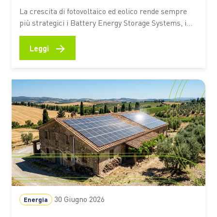
d’Europa
La crescita di fotovoltaico ed eolico rende sempre
più strategici i Battery Energy Storage Systems, i
grandi sistemi di accumulo a batteria chiamati a
bilanciare produzione e consumi e a garantire
→
Leggi
maggiore flessibilità alla rete. Ecco perché l’Italia
sta diventando uno dei mercati europei più dinamici
Nelle ore centrali di…
30 Giugno 2026
Energia