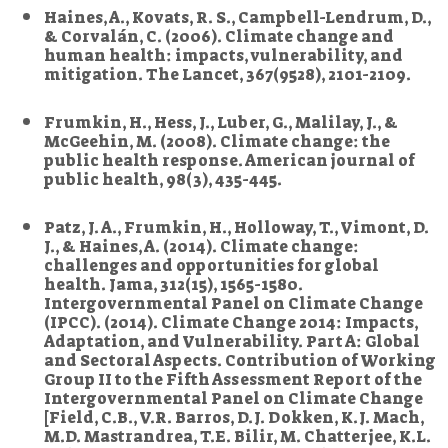
Haines, A., Kovats, R. S., Campbell-Lendrum, D.,
& Corvalán, C. (2006). Climate change and
human health: impacts, vulnerability, and
mitigation. The Lancet, 367(9528), 2101-2109.
Frumkin, H., Hess, J., Luber, G., Malilay, J., &
McGeehin, M. (2008). Climate change: the
public health response. American journal of
public health, 98(3), 435-445.
Patz, J. A., Frumkin, H., Holloway, T., Vimont, D.
J., & Haines, A. (2014). Climate change:
challenges and opportunities for global
health. Jama, 312(15), 1565-1580.
Intergovernmental Panel on Climate Change
(IPCC). (2014). Climate Change 2014: Impacts,
Adaptation, and Vulnerability. Part A: Global
and Sectoral Aspects. Contribution of Working
Group II to the Fifth Assessment Report of the
Intergovernmental Panel on Climate Change
[Field, C.B., V.R. Barros, D.J. Dokken, K.J. Mach,
M.D. Mastrandrea, T.E. Bilir, M. Chatterjee, K.L.