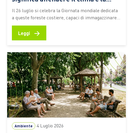
biodiversità
Il 26 luglio si celebra la Giornata mondiale dedicata
a queste foreste costiere, capaci di immagazzinare
CO2, attenuare gli effetti degli eventi estremi e
sostenere la vita e le economie di milioni di persone
→
Leggi
Le mangrovie occupano una sottile fascia lungo le
coste tropicali e subtropicali del pianeta, nei
territori…
4 Luglio 2026
Ambiente