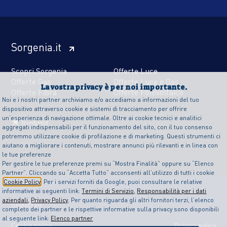
Sorgenia.it
Scopri Sorgenia
Offerte Luce
Offerte Gas
Offerte Luce e Gas
La vostra privacy è per noi importante.
Offerte Fibra
Offerte Fotovoltaico
Noi e i nostri partner archiviamo e/o accediamo a informazioni del tuo
dispositivo attraverso cookie e sistemi di tracciamento per offrire
un’esperienza di navigazione ottimale. Oltre ai cookie tecnici e analitici
aggregati indispensabili per il funzionamento del sito, con il tuo consenso
potremmo utilizzare cookie di profilazione e di marketing. Questi strumenti ci
aiutano a migliorare i contenuti, mostrare annunci più rilevanti e in linea con
le tue preferenze
Per gestire le tue preferenze premi su “Mostra Finalità” oppure su “Elenco
Partner”. Cliccando su “Accetta Tutto” acconsenti all’utilizzo di tutti i cookie
Cookie Policy
. Per i servizi forniti da Google, puoi consultare le relative
informative ai seguenti link:
Termini di Servizio
,
Responsabilità per i dati
aziendali
,
Privacy Policy
. Per quanto riguarda gli altri fornitori terzi, l’elenco
Seguici su
completo dei partner e le rispettive informative sulla privacy sono disponibili
al seguente link:
Elenco partner
Cookie policy
Privacy policy