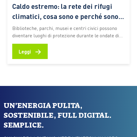
Caldo estremo: la rete dei rifugi
climatici, cosa sono e perché sono
sempre più importanti
Biblioteche, parchi, musei e centri civici possono
diventare luoghi di protezione durante le ondate di
calore. Ecco come funzionano queste reti urbane,
quali benefici offrono alle persone più vulnerabili e
→
Leggi
quali esperienze stanno prendendo forma anche in
Italia Le ondate di calore che stanno interessando
l’Italia e gran parte dell’Europa…
UN’ENERGIA PULITA,
SOSTENIBILE, FULL DIGITAL.
SEMPLICE.