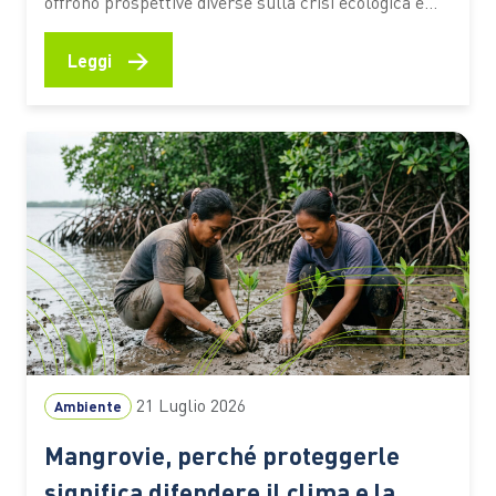
offrono prospettive diverse sulla crisi ecologica e
sul rapporto tra persone e ambiente. I titoli
premiati dal Premio Demetra 2026 diventano una
→
Leggi
selezione utile per riflettere su clima, turismo,
natura e giustizia ambientale anche in vacanza C’è
chi mette in valigia un…
21 Luglio 2026
Ambiente
Mangrovie, perché proteggerle
significa difendere il clima e la