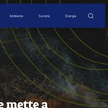
Ricerca
per:
Ambiente
Società
Energia
e mette a