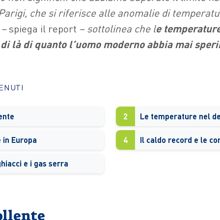
Parigi, che si riferisce alle anomalie di temperat
 –
spiega il report
– sottolinea che l
e temperature
di là di quanto l’uomo moderno abbia mai sper
TENUTI
ente
2
Le temperature nel de
e in Europa
4
 ghiacci e i gas serra
ollente