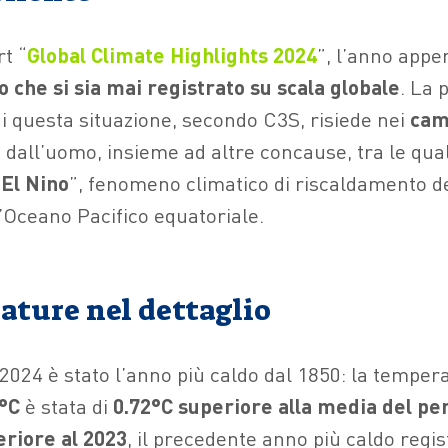
t “
Global Climate Highlights 2024
”, l’anno appe
do che si sia mai registrato su scala globale
. La 
di questa situazione, secondo C3S, risiede nei
cam
 dall’uomo, insieme ad altre concause, tra le quali
“
El Nino
”, fenomeno climatico di riscaldamento d
l’Oceano Pacifico equatoriale.
ature nel dettaglio
l 2024 è stato l’anno più caldo dal 1850: la tempe
°C
è stata di
0.72°C
superiore alla media del pe
eriore al 2023
, il precedente anno più caldo regis