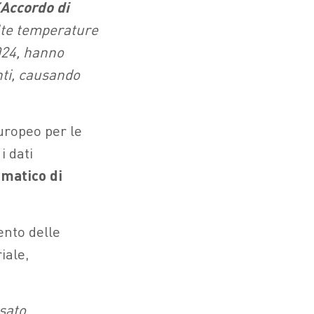
Accordo di
alte temperature
2024, hanno
nti, causando
europeo per le
 dati
imatico di
ento delle
iale,
ssato