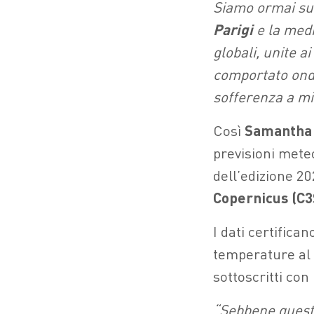
Siamo ormai sull
Parigi
e la medi
globali, unite a
comportato onda
sofferenza a mi
Così
Samantha
previsioni met
dell’edizione 20
Copernicus (C3
I dati certifica
temperature al d
sottoscritti con
“Sebbene questo