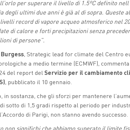
’orlo per superare il livello di 1.5ºC definito nell’
a degli ultimi due anni è già al di sopra. Queste 
i livelli record di vapore acqueo atmosferico nel 
te di calore e forti precipitazioni senza precede
lioni di persone”.
 Burgess
, Strategic lead for climate del Centro 
eorologiche a medio termine (ECMWF), commenta i
24 del report del
Servizio per il cambiamento cl
S)
, pubblicato il 10 gennaio.
no, in sostanza, che gli sforzi per mantenere l’aum
i sotto di 1,5 gradi rispetto al periodo per industr
 l’Accordo di Parigi, non stanno avendo successo.
 non significhi che abbiamo superato il limite fi