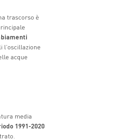
na trascorso è
principale
biamenti
 l’oscillazione
elle acque
ratura media
riodo 1991-2020
trato.