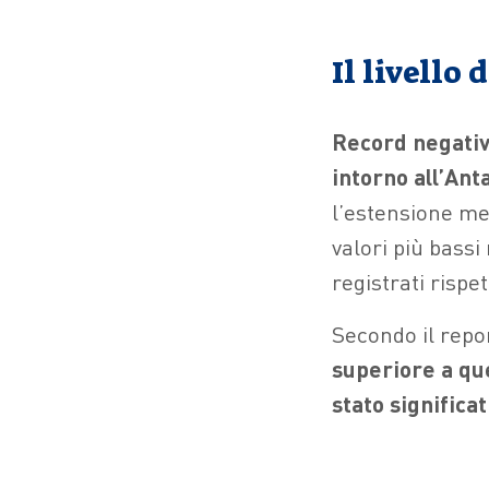
Il livello 
Record negativo
intorno all’Ant
l’estensione men
valori più bassi 
registrati rispe
Secondo il repor
superiore a que
stato significa