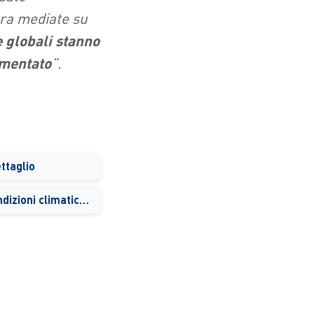
ura mediate su
 globali stanno
imentato
”.
ttaglio
Il caldo record e le condizioni climatiche estreme