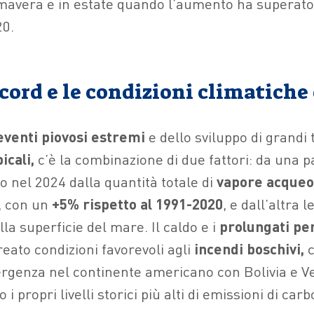
imavera e in estate quando l’aumento ha superato 
0.
ecord e le condizioni climatich
venti piovosi estremi
e dello sviluppo di grandi
icali,
c’è la combinazione di due fattori: da una par
 nel 2024 dalla quantità totale di
vapore acqueo
, con un
+5% rispetto al 1991-2020
, e dall’altra l
a superficie del mare. Il caldo e i
prolungati per
eato condizioni favorevoli agli
incendi boschivi,
c
rgenza nel continente americano con Bolivia e V
i propri livelli storici più alti di emissioni di carb