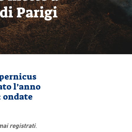
 di Parigi
opernicus
ato l’anno
: ondate
mai registrati
.