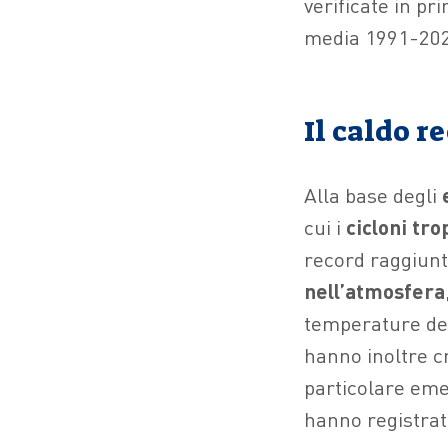
verificate in pr
media 1991-202
Il caldo r
Alla base degli
e
cui i
cicloni trop
record raggiunto
nell’atmosfera
temperature dell
hanno inoltre cr
particolare eme
hanno registrato 