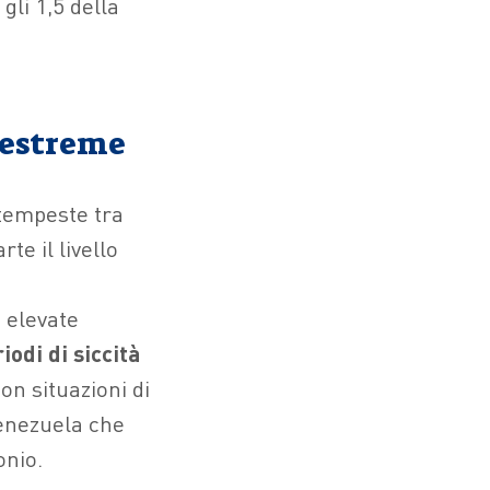
gli 1,5 della
e estreme
 tempeste tra
te il livello
e elevate
iodi di siccità
on situazioni di
enezuela che
onio.