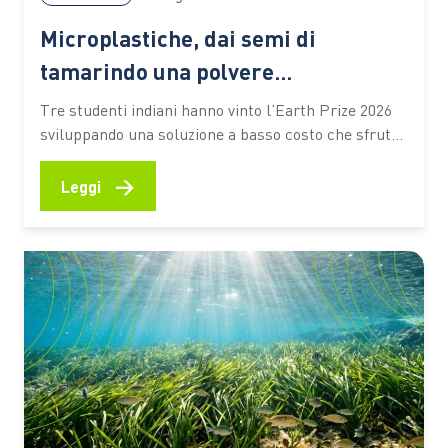
Microplastiche, dai semi di
tamarindo una polvere
biodegradabile che depura l’acqua
Tre studenti indiani hanno vinto l’Earth Prize 2026
senza elettricità
sviluppando una soluzione a basso costo che sfrutta
materiali naturali e particelle magnetiche per
catturare gli inquinanti. Un’idea che potrebbe
→
Leggi
ampliare l’accesso alle tecnologie di trattamento
anche nelle aree con risorse limitate Un seme di
tamarindo, una polvere biodegradabile e un
sistema…