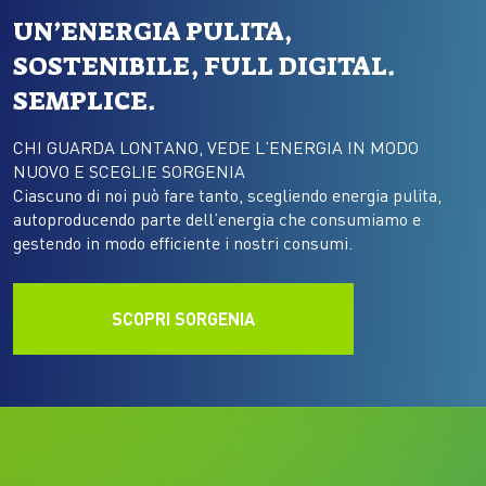
UN’ENERGIA PULITA,
SOSTENIBILE, FULL DIGITAL.
SEMPLICE.
CHI GUARDA LONTANO, VEDE L’ENERGIA IN MODO
NUOVO E SCEGLIE SORGENIA
Ciascuno di noi può fare tanto, scegliendo energia pulita,
autoproducendo parte dell’energia che consumiamo e
gestendo in modo efficiente i nostri consumi.
SCOPRI SORGENIA