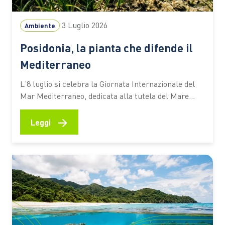
3 Luglio 2026
Ambiente
Posidonia, la pianta che difende il
Mediterraneo
L’8 luglio si celebra la Giornata Internazionale del
Mar Mediterraneo, dedicata alla tutela del Mare
Nostrum e dei suoi ecosistemi. Tra questi c’è la
Posidonia oceanica, una pianta marina che
→
Leggi
contribuisce alla qualità delle acque, protegge le
spiagge dall’erosione e aiuta ad assorbire CO₂ Ogni
estate milioni di persone scelgono…