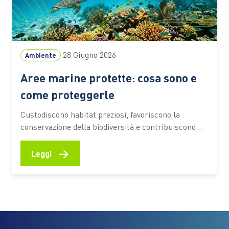
28 Giugno 2026
Ambiente
Aree marine protette: cosa sono e
come proteggerle
Custodiscono habitat preziosi, favoriscono la
conservazione della biodiversità e contribuiscono
alla resilienza degli ecosistemi costieri. Scopri come
funzionano, quali benefici offrono e quali
→
Leggi
comportamenti aiutano a preservarne il valore
Fondali ricchi di vita, praterie di posidonia, barriere
naturali che proteggono le coste e aree di
riproduzione per numerose specie marine.…