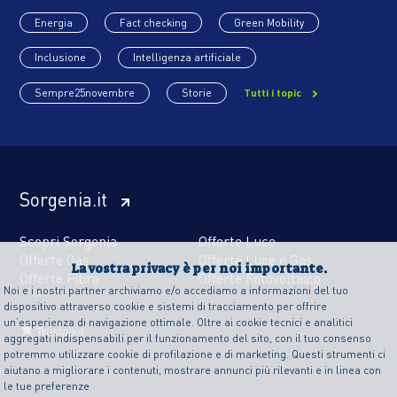
Energia
Fact checking
Green Mobility
Inclusione
Intelligenza artificiale
Sempre25novembre
Storie
Tutti i topic
Sorgenia.it
Scopri Sorgenia
Offerte Luce
Offerte Gas
Offerte Luce e Gas
La vostra privacy è per noi importante.
Offerte Fibra
Offerte Fotovoltaico
Noi e i nostri partner archiviamo e/o accediamo a informazioni del tuo
dispositivo attraverso cookie e sistemi di tracciamento per offrire
un’esperienza di navigazione ottimale. Oltre ai cookie tecnici e analitici
aggregati indispensabili per il funzionamento del sito, con il tuo consenso
potremmo utilizzare cookie di profilazione e di marketing. Questi strumenti ci
aiutano a migliorare i contenuti, mostrare annunci più rilevanti e in linea con
le tue preferenze