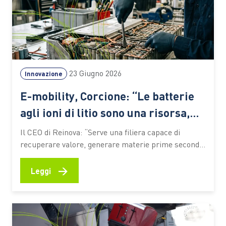
23 Giugno 2026
Innovazione
E-mobility, Corcione: “Le batterie
agli ioni di litio sono una risorsa,
non un rifiuto”
Il CEO di Reinova: “Serve una filiera capace di
recuperare valore, generare materie prime seconde
e preparare il Paese alle sfide della transizione
energetica. Le competenze saranno il fattore
→
Leggi
decisivo” L’elettrificazione dei trasporti sta
accelerando la trasformazione dell’industria
automotive e pone nuove sfide lungo l’intero ciclo di
vita dei veicoli.…