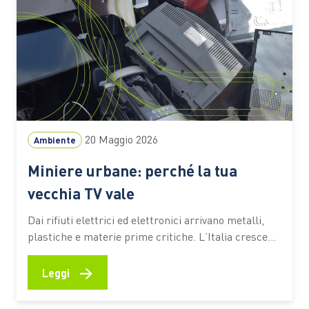
20 Maggio 2026
Ambiente
Miniere urbane: perché la tua
vecchia TV vale
Dai rifiuti elettrici ed elettronici arrivano metalli,
plastiche e materie prime critiche. L’Italia cresce
nella raccolta. Intanto l’Europa prepara nuove
regole per trasformare i RAEE in risorsa strategica:
→
Leggi
nel corso del 2026 è previsto il via libera al Circular
Economy Ac Una vecchia TV abbandonata in cantina