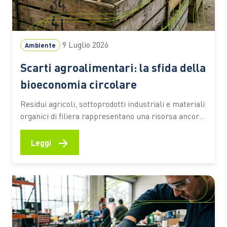
9 Luglio 2026
Ambiente
Scarti agroalimentari: la sfida della
bioeconomia circolare
Residui agricoli, sottoprodotti industriali e materiali
organici di filiera rappresentano una risorsa ancora
sottoutilizzata. Secondo una stima dell’Università
Cattolica, circa il 70% resta fuori da percorsi di
→
Leggi
valorizzazione ad alto valore aggiunto Ogni raccolto,
ogni vendemmia, ogni trasformazione alimentare
lascia dietro di sé una grande quantità di residui.
Paglia, potature,…