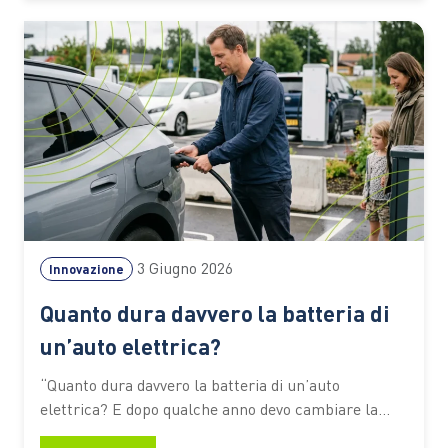
automotive e pone nuove sfide lungo l’intero ciclo di
vita dei veicoli.…
3 Giugno 2026
Innovazione
Quanto dura davvero la batteria di
un’auto elettrica?
“Quanto dura davvero la batteria di un’auto
elettrica? E dopo qualche anno devo cambiare la
batteria?” È probabilmente una delle domande più