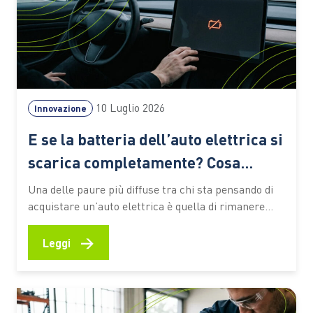
10 Luglio 2026
Innovazione
E se la batteria dell’auto elettrica si
scarica completamente? Cosa
succede davvero
Una delle paure più diffuse tra chi sta pensando di
acquistare un’auto elettrica è quella di rimanere
improvvisamente senza energia durante un viaggio.
È una preoccupazione comprensibile: con un’auto a
→
Leggi
benzina o diesel basta fermarsi al distributore più
vicino, mentre con un veicolo elettrico molti
immaginano scenari complicati e il…