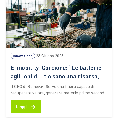
23 Giugno 2026
Innovazione
E-mobility, Corcione: “Le batterie
agli ioni di litio sono una risorsa,
non un rifiuto”
Il CEO di Reinova: “Serve una filiera capace di
recuperare valore, generare materie prime seconde
e preparare il Paese alle sfide della transizione
energetica. Le competenze saranno il fattore
→
Leggi
decisivo” L’elettrificazione dei trasporti sta
accelerando la trasformazione dell’industria