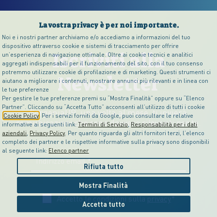
La vostra privacy è per noi importante.
Noi e i nostri partner archiviamo e/o accediamo a informazioni del tuo
dispositivo attraverso cookie e sistemi di tracciamento per offrire
Iscriviti alla
un’esperienza di navigazione ottimale. Oltre ai cookie tecnici e analitici
aggregati indispensabili per il funzionamento del sito, con il tuo consenso
potremmo utilizzare cookie di profilazione e di marketing. Questi strumenti ci
Newsletter
aiutano a migliorare i contenuti, mostrare annunci più rilevanti e in linea con
le tue preferenze
Per gestire le tue preferenze premi su “Mostra Finalità” oppure su “Elenco
Partner”. Cliccando su “Accetta Tutto” acconsenti all’utilizzo di tutti i cookie
SorgeniaUP, una volta al mese, ti invierà
Cookie Policy
. Per i servizi forniti da Google, puoi consultare le relative
comunicazioni che sono davvero rilevanti per te.
informative ai seguenti link:
Termini di Servizio
,
Responsabilità per i dati
aziendali
,
Privacy Policy
. Per quanto riguarda gli altri fornitori terzi, l’elenco
completo dei partner e le rispettive informative sulla privacy sono disponibili
al seguente link:
Elenco partner
Rifiuta tutto
Mostra Finalità
Accetto le condizioni sulla
privacy
*
Accetta tutto