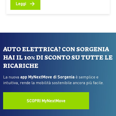
frequenti quando si parla di auto elettriche. Attorno
→
Leggi
alle batterie esistono ancora molti dubbi, spesso
alimentati da informazioni incomplete o da paragoni
poco corretti con smartphone e dispositivi…
AUTO ELETTRICA? CON SORGENIA
HAI IL 10% DI SCONTO SU TUTTE LE
RICARICHE
La nuova
app MyNextMove di Sorgenia
è semplice e
intuitiva, rende la mobilità sostenibile ancora più facile.
SCOPRI MyNextMove