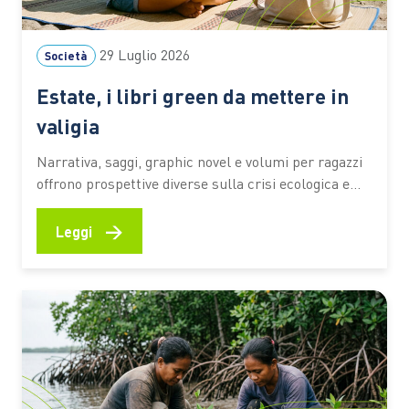
29 Luglio 2026
Società
Estate, i libri green da mettere in
valigia
Narrativa, saggi, graphic novel e volumi per ragazzi
offrono prospettive diverse sulla crisi ecologica e
sul rapporto tra persone e ambiente. I titoli
premiati dal Premio Demetra 2026 diventano una
→
Leggi
selezione utile per riflettere su clima, turismo,
natura e giustizia ambientale anche in vacanza C’è
chi mette in valigia un…