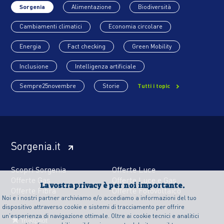
Sorgenia
Alimentazione
Biodiversità
Cambiamenti climatici
Economia circolare
Energia
Fact checking
Green Mobility
Inclusione
Intelligenza artificiale
Sempre25novembre
Storie
Tutti i topic
Sorgenia.it
Scopri Sorgenia
Offerte Luce
Offerte Gas
Offerte Luce e Gas
La vostra privacy è per noi importante.
Offerte Fibra
Offerte Fotovoltaico
Noi e i nostri partner archiviamo e/o accediamo a informazioni del tuo
dispositivo attraverso cookie e sistemi di tracciamento per offrire
un’esperienza di navigazione ottimale. Oltre ai cookie tecnici e analitici