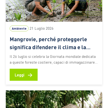
21 Luglio 2026
Ambiente
Mangrovie, perché proteggerle
significa difendere il clima e la
biodiversità
Il 26 luglio si celebra la Giornata mondiale dedicata
a queste foreste costiere, capaci di immagazzinare
CO2, attenuare gli effetti degli eventi estremi e
sostenere la vita e le economie di milioni di persone
→
Leggi
Le mangrovie occupano una sottile fascia lungo le
coste tropicali e subtropicali del pianeta, nei
territori…