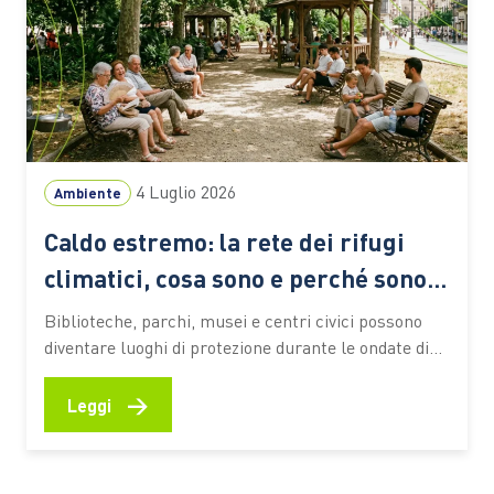
4 Luglio 2026
Ambiente
Caldo estremo: la rete dei rifugi
climatici, cosa sono e perché sono
sempre più importanti
Biblioteche, parchi, musei e centri civici possono
diventare luoghi di protezione durante le ondate di
calore. Ecco come funzionano queste reti urbane,
quali benefici offrono alle persone più vulnerabili e
→
Leggi
quali esperienze stanno prendendo forma anche in
Italia Le ondate di calore che stanno interessando
l’Italia e gran parte dell’Europa…