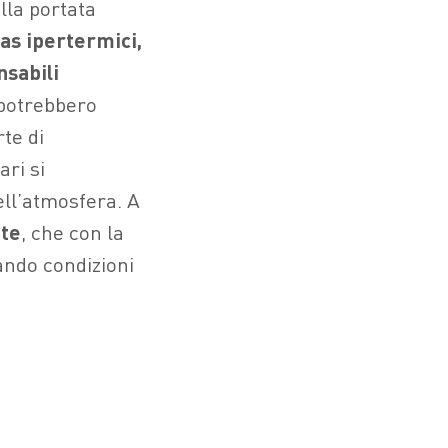
lla portata
gas ipertermici,
nsabili
, potrebbero
te di
ri si
ll’atmosfera. A
nte
, che con la
ando condizioni