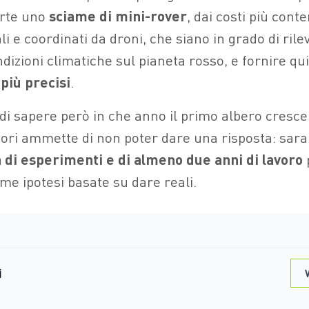
rte uno
sciame di mini-rover
, dai costi più conte
ali e coordinati da droni, che siano in grado di ril
ndizioni climatiche sul pianeta rosso, e fornire qui
più precisi
.
 di sapere però in che anno il primo albero cresce
tori ammette di non poter dare una risposta: sar
a
di esperimenti e di almeno due anni di lavoro
me ipotesi basate su dare reali.
i
V