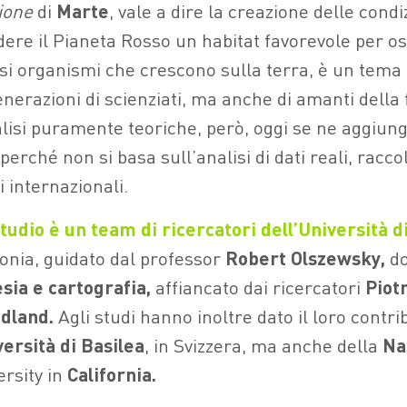
ione
di
Marte
, vale a dire la creazione delle condi
ere il Pianeta Rosso un habitat favorevole per os
essi organismi che crescono sulla terra, è un tema
nerazioni di scienziati, ma anche di amanti della 
nalisi puramente teoriche, però, oggi se ne aggiun
 perché non si basa sull’analisi di dati reali, racco
i internazionali.
tudio è un team di ricercatori dell’Università d
lonia, guidato dal professor
Robert Olszewsky,
do
sia e cartografia,
affiancato dai ricercatori
Piot
dland.
Agli studi hanno inoltre dato il loro contri
versità di Basilea
, in Svizzera, ma anche della
Na
ersity in
California.