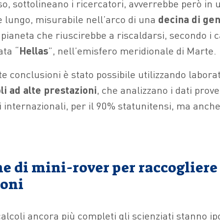
o, sottolineano i ricercatori, avverrebbe però in
 lungo, misurabile nell’arco di una
decina di gen
pianeta che riuscirebbe a riscaldarsi, secondo i c
ata “
Hellas
”, nell’emisfero meridionale di Marte.
e conclusioni è stato possibile utilizzando laborat
li
ad alte prestazioni
, che analizzano i dati prov
i internazionali, per il 90% statunitensi, ma anch
e di mini-rover per raccogliere
oni
alcoli ancora più completi gli scienziati stanno ip