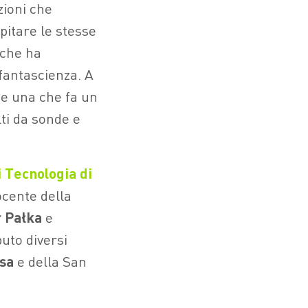
zioni che
pitare le stesse
 che ha
fantascienza. A
ge una che fa un
lti da sonde e
i Tecnologia di
cente della
r Pałka
e
buto diversi
sa
e della San