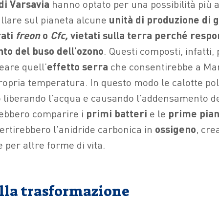
di Varsavia
hanno optato per una possibilità più a
allare sul pianeta alcune
unità di produzione di 
rati
freon
o
Cfc,
vietati sulla terra perché respo
nto del buso dell’ozono
. Questi composti, infatti
eare quell’
effetto serra
che consentirebbe a Mar
opria temperatura. In questo modo le calotte pola
 liberando l’acqua e causando l’addensamento de
rebbero comparire i
primi
batteri
e le
prime
pia
vertirebbero l’anidride carbonica in
ossigeno
, cre
 per altre forme di vita.
ella trasformazione