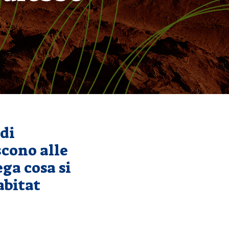
 di
scono alle
ega cosa si
abitat