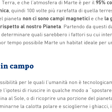
 Terra, e che l’atmosfera di Marte è per il
95% co
nica
, quindi 100 volte più rarefatta di quella terre
l pianeta
non ci sono campi magnetici
e che
la 
 rispetto al nostro Pianeta
. Partendo da questi da
 determinare quali sarebbero i fattori su cui inte
or tempo possibile Marte un habitat ideale per u
i in campo
ssibilità per le quali l’umanità non è tecnologic
 l’ipotesi di riuscire in qualche modo a “spostar
cina al Sole, o di ricoprire una porzione del piane
uminarne la calotta polare e scioglierne i ghiacci, i