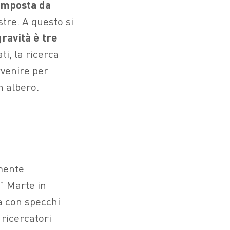
mposta da
stre. A questo si
gravità è tre
ti, la ricerca
rvenire per
n albero.
amente
e” Marte in
ta con specchi
 ricercatori