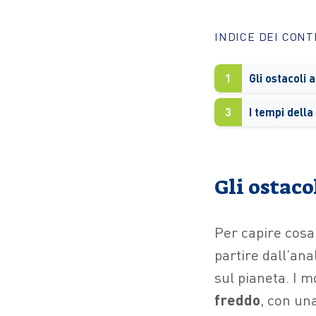
INDICE DEI CON
1
Gli ostacoli 
3
I tempi dell
Gli ostaco
Per capire cosa
partire dall’ana
sul pianeta. I m
freddo
, con un