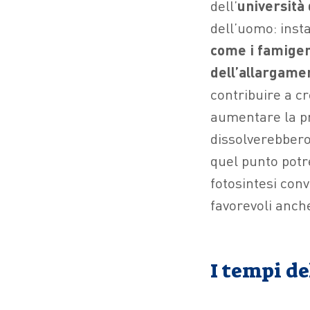
dell’
università 
dell’uomo: inst
come i famige
dell’allargame
contribuire a cr
aumentare la pr
dissolverebbero
quel punto pot
fotosintesi con
favorevoli anche
I tempi d