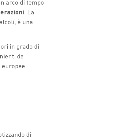
 un arco di tempo
erazioni
. La
alcoli, è una
ori in grado di
enienti da
e europee,
otizzando di