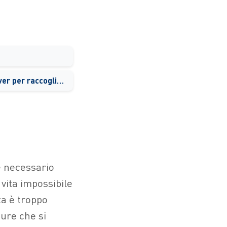
Uno sciame di mini-rover per raccogliere informazioni
è necessario
 vita impossibile
ta è troppo
ture che si