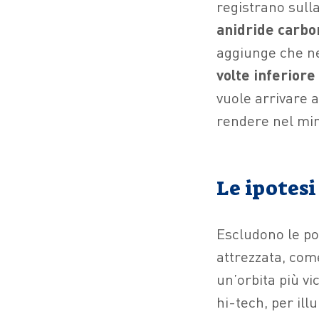
registrano sulla
anidride carbo
aggiunge che ne
volte inferiore
vuole arrivare a
rendere nel min
Le ipotes
Escludono le po
attrezzata, come
un’orbita più vi
hi-tech, per ill