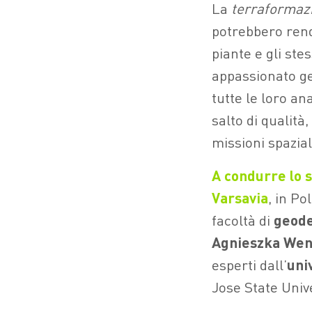
La
terraformaz
potrebbero rend
piante e gli st
appassionato ge
tutte le loro a
salto di qualità,
missioni spazial
A condurre lo s
Varsavia
, in Po
facoltà di
geode
Agnieszka Wen
esperti dall’
uni
Jose State Univ