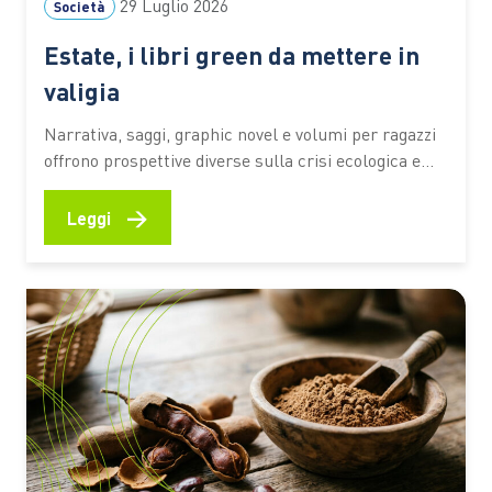
29 Luglio 2026
Società
Estate, i libri green da mettere in
valigia
Narrativa, saggi, graphic novel e volumi per ragazzi
offrono prospettive diverse sulla crisi ecologica e
sul rapporto tra persone e ambiente. I titoli
premiati dal Premio Demetra 2026 diventano una
→
Leggi
selezione utile per riflettere su clima, turismo,
natura e giustizia ambientale anche in vacanza C’è
chi mette in valigia un…