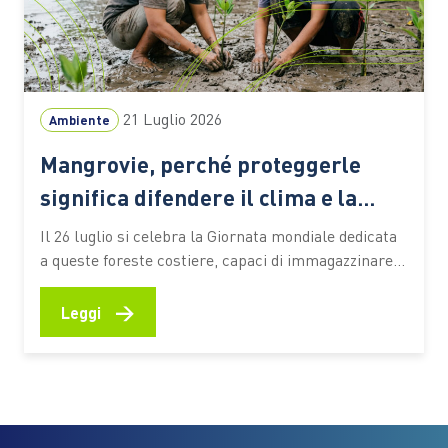
21 Luglio 2026
Ambiente
Mangrovie, perché proteggerle
significa difendere il clima e la
biodiversità
Il 26 luglio si celebra la Giornata mondiale dedicata
a queste foreste costiere, capaci di immagazzinare
CO2, attenuare gli effetti degli eventi estremi e
sostenere la vita e le economie di milioni di persone
→
Leggi
Le mangrovie occupano una sottile fascia lungo le
coste tropicali e subtropicali del pianeta, nei
territori…