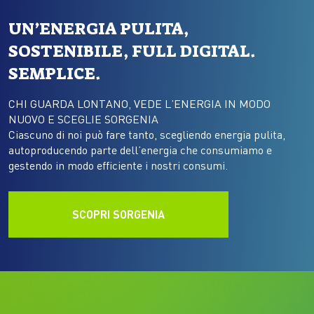
UN’ENERGIA PULITA,
SOSTENIBILE, FULL DIGITAL.
SEMPLICE.
CHI GUARDA LONTANO, VEDE L’ENERGIA IN MODO
NUOVO E SCEGLIE SORGENIA
Ciascuno di noi può fare tanto, scegliendo energia pulita,
autoproducendo parte dell’energia che consumiamo e
gestendo in modo efficiente i nostri consumi.
SCOPRI SORGENIA