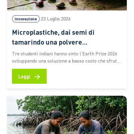
23 Luglio 2026
Innovazione
Microplastiche, dai semi di
tamarindo una polvere
biodegradabile che depura l’acqua
Tre studenti indiani hanno vinto l’Earth Prize 2026
senza elettricità
sviluppando una soluzione a basso costo che sfrutta
materiali naturali e particelle magnetiche per
catturare gli inquinanti. Un’idea che potrebbe
→
Leggi
ampliare l’accesso alle tecnologie di trattamento
anche nelle aree con risorse limitate Un seme di
tamarindo, una polvere biodegradabile e un
sistema…