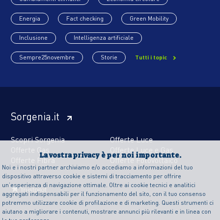
Energia
Fact checking
Green Mobility
Inclusione
Intelligenza artificiale
Sempre25novembre
Storie
Tutti i topic
Sorgenia.it
Scopri Sorgenia
Offerte Luce
Offerte Gas
Offerte Luce e Gas
La vostra privacy è per noi importante.
Offerte Fibra
Offerte Fotovoltaico
Noi e i nostri partner archiviamo e/o accediamo a informazioni del tuo
dispositivo attraverso cookie e sistemi di tracciamento per offrire
un’esperienza di navigazione ottimale. Oltre ai cookie tecnici e analitici
aggregati indispensabili per il funzionamento del sito, con il tuo consenso
potremmo utilizzare cookie di profilazione e di marketing. Questi strumenti ci
aiutano a migliorare i contenuti, mostrare annunci più rilevanti e in linea con