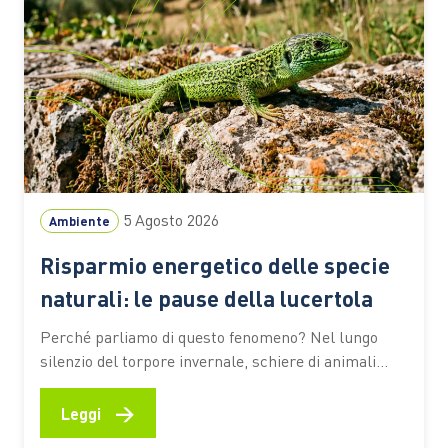
5 Agosto 2026
Ambiente
Risparmio energetico delle specie
naturali: le pause della lucertola
Perché parliamo di questo fenomeno? Nel lungo
silenzio del torpore invernale, schiere di animali
continuano a vivere indisturbati una vita
particolarmente calma e celata, eppure ancora
→
Leggi
scalpitante e desiderosa di tempi migliori. Alle