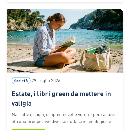
latitudini italiane, molte categorie della biodiversità
devono infatti fare i conti ogni anno con un lungo
periodo…
29 Luglio 2026
Società
Estate, i libri green da mettere in
valigia
Narrativa, saggi, graphic novel e volumi per ragazzi
offrono prospettive diverse sulla crisi ecologica e
sul rapporto tra persone e ambiente. I titoli