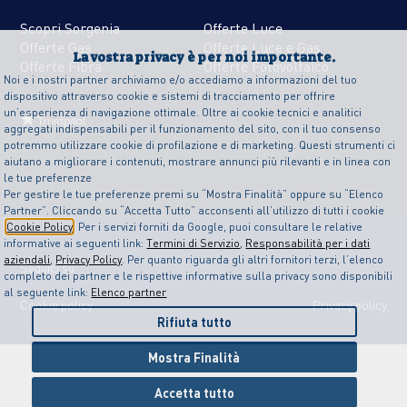
Scopri Sorgenia
Offerte Luce
Offerte Gas
Offerte Luce e Gas
La vostra privacy è per noi importante.
Offerte Fibra
Offerte Fotovoltaico
Noi e i nostri partner archiviamo e/o accediamo a informazioni del tuo
dispositivo attraverso cookie e sistemi di tracciamento per offrire
un’esperienza di navigazione ottimale. Oltre ai cookie tecnici e analitici
aggregati indispensabili per il funzionamento del sito, con il tuo consenso
potremmo utilizzare cookie di profilazione e di marketing. Questi strumenti ci
aiutano a migliorare i contenuti, mostrare annunci più rilevanti e in linea con
le tue preferenze
Per gestire le tue preferenze premi su “Mostra Finalità” oppure su “Elenco
Partner”. Cliccando su “Accetta Tutto” acconsenti all’utilizzo di tutti i cookie
Cookie Policy
. Per i servizi forniti da Google, puoi consultare le relative
informative ai seguenti link:
Termini di Servizio
,
Responsabilità per i dati
aziendali
,
Privacy Policy
. Per quanto riguarda gli altri fornitori terzi, l’elenco
Seguici su
completo dei partner e le rispettive informative sulla privacy sono disponibili
al seguente link:
Elenco partner
Cookie policy
Privacy policy
Rifiuta tutto
Mostra Finalità
Accetta tutto