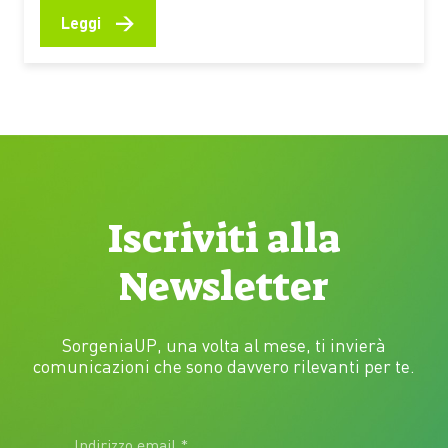
premiati dal Premio Demetra 2026 diventano una
→
Leggi
selezione utile per riflettere su clima, turismo,
natura e giustizia ambientale anche in vacanza C’è
chi mette in valigia un…
Iscriviti alla
Newsletter
SorgeniaUP, una volta al mese, ti invierà
comunicazioni che sono davvero rilevanti per te.