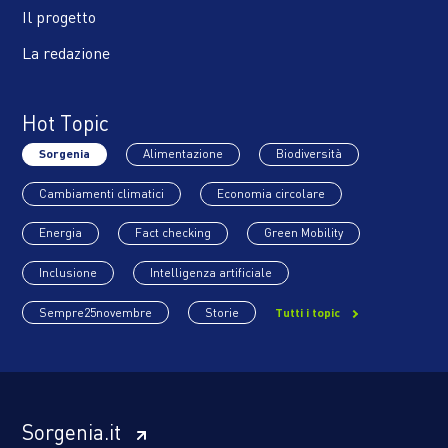
Il progetto
La redazione
Hot Topic
Sorgenia
Alimentazione
Biodiversità
Cambiamenti climatici
Economia circolare
Energia
Fact checking
Green Mobility
Inclusione
Intelligenza artificiale
Sempre25novembre
Storie
Tutti i topic
Sorgenia.it