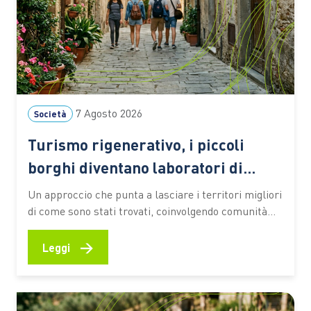
7 Agosto 2026
Società
Turismo rigenerativo, i piccoli
borghi diventano laboratori di
rinascita
Un approccio che punta a lasciare i territori migliori
di come sono stati trovati, coinvolgendo comunità
locali, imprese e visitatori nella valorizzazione delle
identità culturali e nella creazione di nuove
→
Leggi
opportunità economiche Il turismo può contribuire
a “consumare” un territorio oppure a rigenerarlo.
La differenza sta nel modo in cui…