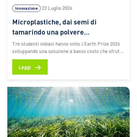
23 Luglio 2026
Innovazione
Microplastiche, dai semi di
tamarindo una polvere
biodegradabile che depura l’acqua
Tre studenti indiani hanno vinto l’Earth Prize 2026
senza elettricità
sviluppando una soluzione a basso costo che sfrutta
materiali naturali e particelle magnetiche per
catturare gli inquinanti. Un’idea che potrebbe
→
Leggi
ampliare l’accesso alle tecnologie di trattamento
anche nelle aree con risorse limitate Un seme di
tamarindo, una polvere biodegradabile e un
sistema…