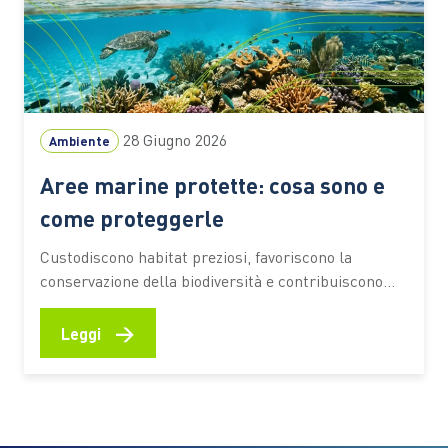
28 Giugno 2026
Ambiente
Aree marine protette: cosa sono e
come proteggerle
Custodiscono habitat preziosi, favoriscono la
conservazione della biodiversità e contribuiscono
alla resilienza degli ecosistemi costieri. Scopri come
funzionano, quali benefici offrono e quali
→
Leggi
comportamenti aiutano a preservarne il valore
Fondali ricchi di vita, praterie di posidonia, barriere
naturali che proteggono le coste e aree di
riproduzione per numerose specie marine.…