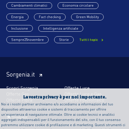
Cambiamenti climatici
Economia circolare
Energia
Fact checking
Green Mobility
Inclusione
Intelligenza artificiale
Sempre25novembre
Storie
Tutti i topic
Sorgenia.it
Scopri Sorgenia
Offerte Luce
Offerte Gas
Offerte Luce e Gas
La vostra privacy è per noi importante.
Offerte Fibra
Offerte Fotovoltaico
Noi e i nostri partner archiviamo e/o accediamo a informazioni del tuo
dispositivo attraverso cookie e sistemi di tracciamento per offrire
un’esperienza di navigazione ottimale. Oltre ai cookie tecnici e analitici
aggregati indispensabili per il funzionamento del sito, con il tuo consenso
potremmo utilizzare cookie di profilazione e di marketing. Questi strumenti ci