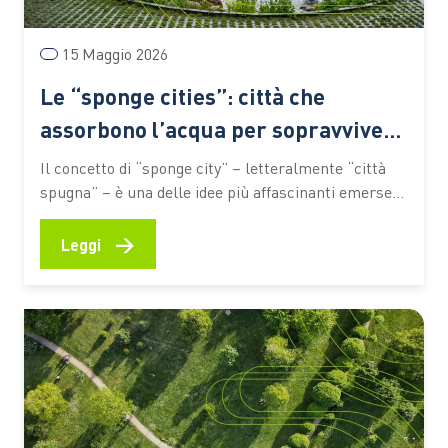
15 Maggio 2026
Le “sponge cities”: città che
assorbono l’acqua per sopravvivere
al clima che cambia
Il concetto di “sponge city” – letteralmente “città
spugna” – è una delle idee più affascinanti emerse
negli ultimi anni nel campo dell’adattamento urbano
al cambiamento climatico. A svilupparlo è stato
→
Leggi
l’architetto paesaggista cinese Kongjian Yu, che ha
immaginato città capaci non più di respingere
l’acqua, ma di accoglierla, trattenerla…