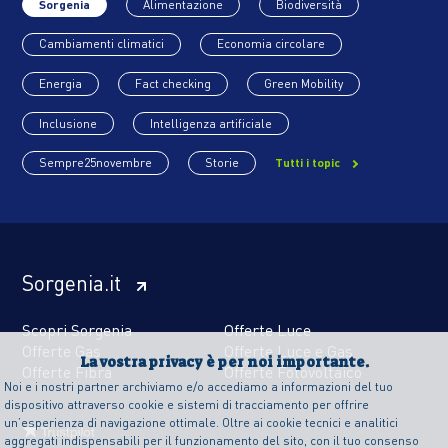
Sorgenia
Alimentazione
Biodiversità
Cambiamenti climatici
Economia circolare
Energia
Fact checking
Green Mobility
Inclusione
Intelligenza artificiale
Sempre25novembre
Storie
Tutti i topic
Sorgenia.it
Scopri Sorgenia
Offerte Luce
Offerte Gas
Offerte Luce e Gas
La vostra privacy è per noi importante.
Offerte Fibra
Offerte Fotovoltaico
Noi e i nostri partner archiviamo e/o accediamo a informazioni del tuo
dispositivo attraverso cookie e sistemi di tracciamento per offrire
un’esperienza di navigazione ottimale. Oltre ai cookie tecnici e analitici
aggregati indispensabili per il funzionamento del sito, con il tuo consenso