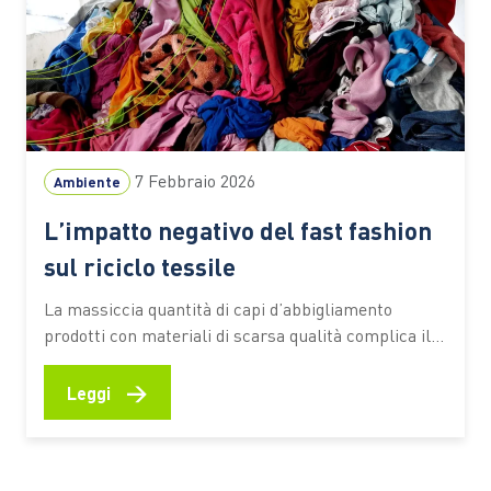
7 Febbraio 2026
Ambiente
L’impatto negativo del fast fashion
sul riciclo tessile
La massiccia quantità di capi d’abbigliamento
prodotti con materiali di scarsa qualità complica il
recupero e il riutilizzo delle fibre Il fenomeno del
fast fashion sta avendo un impatto negativo sul
→
Leggi
sistema della beneficenza e del riciclo tessile in
Italia. I cassonetti della raccolta differenziata per i
tessili, i cosiddetti…