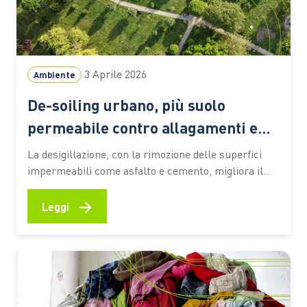
3 Aprile 2026
Ambiente
De-soiling urbano, più suolo
permeabile contro allagamenti e
fenomeni estremi
La desigillazione, con la rimozione delle superfici
impermeabili come asfalto e cemento, migliora il
drenaggio delle piogge intense e rafforza
l’adattamento climatico nelle aree urbane Il suolo
→
Leggi
rappresenta una risorsa strategica per la
sostenibilità: custodisce biodiversità, regola il ciclo
dell’acqua e immagazzina carbonio, contribuendo in
modo diretto alla resilienza climatica.…