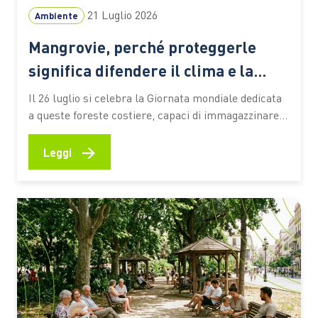
21 Luglio 2026
Ambiente
Mangrovie, perché proteggerle
significa difendere il clima e la
biodiversità
Il 26 luglio si celebra la Giornata mondiale dedicata
a queste foreste costiere, capaci di immagazzinare
CO2, attenuare gli effetti degli eventi estremi e
sostenere la vita e le economie di milioni di persone
→
Leggi
Le mangrovie occupano una sottile fascia lungo le
coste tropicali e subtropicali del pianeta, nei
territori…