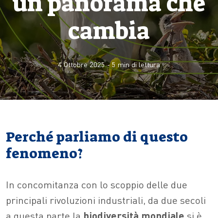
un panorama che
cambia
4 Ottobre 2025
-
5
min di lettura
Perché parliamo di questo
fenomeno?
In concomitanza con lo scoppio delle due
principali rivoluzioni industriali, da due secoli
a questa parte la
biodiversità mondiale
si è