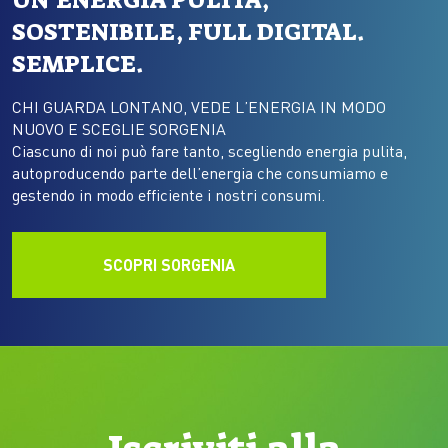
UN’ENERGIA PULITA,
SOSTENIBILE, FULL DIGITAL.
SEMPLICE.
CHI GUARDA LONTANO, VEDE L’ENERGIA IN MODO
NUOVO E SCEGLIE SORGENIA
Ciascuno di noi può fare tanto, scegliendo energia pulita,
autoproducendo parte dell’energia che consumiamo e
gestendo in modo efficiente i nostri consumi.
SCOPRI SORGENIA