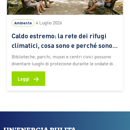
4 Luglio 2026
Ambiente
Caldo estremo: la rete dei rifugi
climatici, cosa sono e perché sono
sempre più importanti
Biblioteche, parchi, musei e centri civici possono
diventare luoghi di protezione durante le ondate di
calore. Ecco come funzionano queste reti urbane,
quali benefici offrono alle persone più vulnerabili e
→
Leggi
quali esperienze stanno prendendo forma anche in
Italia Le ondate di calore che stanno interessando
l’Italia e gran parte dell’Europa…