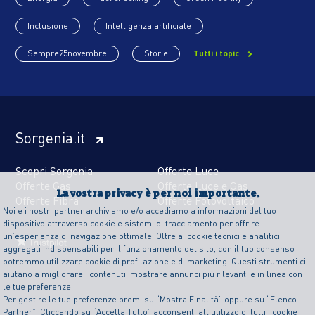
Inclusione
Intelligenza artificiale
Sempre25novembre
Storie
Tutti i topic
Sorgenia.it
Scopri Sorgenia
Offerte Luce
Offerte Gas
Offerte Luce e Gas
La vostra privacy è per noi importante.
Offerte Fibra
Offerte Fotovoltaico
Noi e i nostri partner archiviamo e/o accediamo a informazioni del tuo
dispositivo attraverso cookie e sistemi di tracciamento per offrire
un’esperienza di navigazione ottimale. Oltre ai cookie tecnici e analitici
aggregati indispensabili per il funzionamento del sito, con il tuo consenso
potremmo utilizzare cookie di profilazione e di marketing. Questi strumenti ci
aiutano a migliorare i contenuti, mostrare annunci più rilevanti e in linea con
le tue preferenze
Per gestire le tue preferenze premi su “Mostra Finalità” oppure su “Elenco
Partner”. Cliccando su “Accetta Tutto” acconsenti all’utilizzo di tutti i cookie