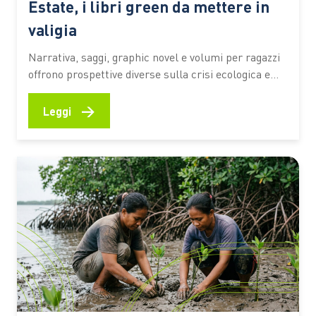
Estate, i libri green da mettere in
valigia
Narrativa, saggi, graphic novel e volumi per ragazzi
offrono prospettive diverse sulla crisi ecologica e
sul rapporto tra persone e ambiente. I titoli
premiati dal Premio Demetra 2026 diventano una
→
Leggi
selezione utile per riflettere su clima, turismo,
natura e giustizia ambientale anche in vacanza C’è
chi mette in valigia un…