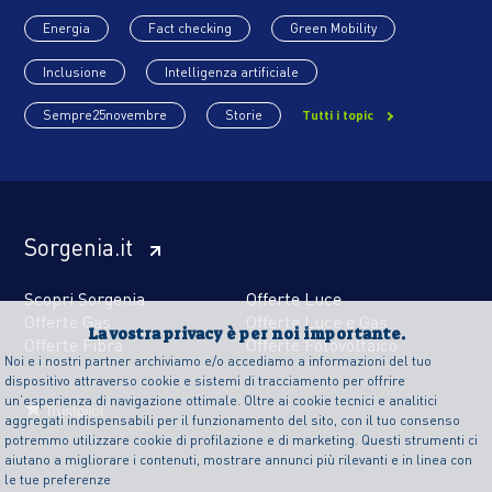
Energia
Fact checking
Green Mobility
Inclusione
Intelligenza artificiale
Sempre25novembre
Storie
Tutti i topic
Sorgenia.it
Scopri Sorgenia
Offerte Luce
Offerte Gas
Offerte Luce e Gas
La vostra privacy è per noi importante.
Offerte Fibra
Offerte Fotovoltaico
Noi e i nostri partner archiviamo e/o accediamo a informazioni del tuo
dispositivo attraverso cookie e sistemi di tracciamento per offrire
un’esperienza di navigazione ottimale. Oltre ai cookie tecnici e analitici
aggregati indispensabili per il funzionamento del sito, con il tuo consenso
potremmo utilizzare cookie di profilazione e di marketing. Questi strumenti ci
aiutano a migliorare i contenuti, mostrare annunci più rilevanti e in linea con
le tue preferenze