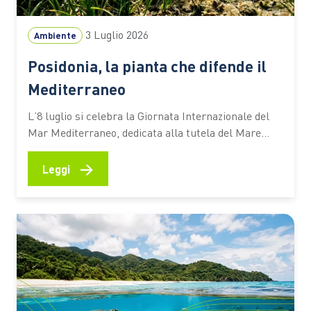
3 Luglio 2026
Ambiente
Posidonia, la pianta che difende il
Mediterraneo
L’8 luglio si celebra la Giornata Internazionale del
Mar Mediterraneo, dedicata alla tutela del Mare
Nostrum e dei suoi ecosistemi. Tra questi c’è la
Posidonia oceanica, una pianta marina che
→
Leggi
contribuisce alla qualità delle acque, protegge le
spiagge dall’erosione e aiuta ad assorbire CO₂ Ogni
estate milioni di persone scelgono…