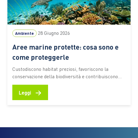
28 Giugno 2026
Ambiente
Aree marine protette: cosa sono e
come proteggerle
Custodiscono habitat preziosi, favoriscono la
conservazione della biodiversità e contribuiscono
alla resilienza degli ecosistemi costieri. Scopri come
funzionano, quali benefici offrono e quali
→
Leggi
comportamenti aiutano a preservarne il valore
Fondali ricchi di vita, praterie di posidonia, barriere
naturali che proteggono le coste e aree di
riproduzione per numerose specie marine.…