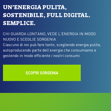
UN’ENERGIA PULITA,
SOSTENIBILE, FULL DIGITAL.
SEMPLICE.
CHI GUARDA LONTANO, VEDE L’ENERGIA IN MODO
NUOVO E SCEGLIE SORGENIA
Ciascuno di noi può fare tanto, scegliendo energia pulita,
autoproducendo parte dell’energia che consumiamo e
gestendo in modo efficiente i nostri consumi.
SCOPRI SORGENIA