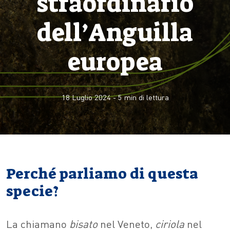
straordinario
dell’Anguilla
europea
18 Luglio 2024
-
5
min di lettura
Perché parliamo di questa
specie?
La chiamano
bisato
nel Veneto,
ciriola
nel