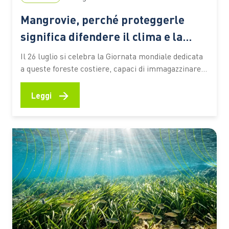
Mangrovie, perché proteggerle
significa difendere il clima e la
biodiversità
Il 26 luglio si celebra la Giornata mondiale dedicata
a queste foreste costiere, capaci di immagazzinare
CO2, attenuare gli effetti degli eventi estremi e
sostenere la vita e le economie di milioni di persone
→
Leggi
Le mangrovie occupano una sottile fascia lungo le
coste tropicali e subtropicali del pianeta, nei
territori…