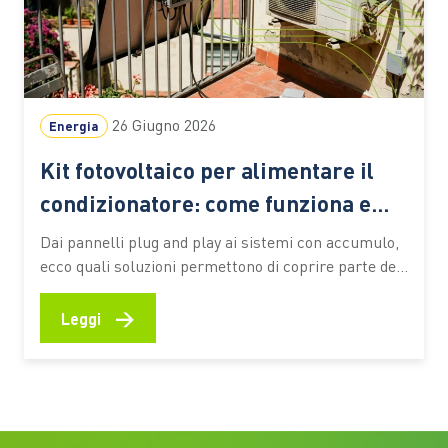
26 Giugno 2026
Energia
Kit fotovoltaico per alimentare il
condizionatore: come funziona e
detrazioni
Dai pannelli plug and play ai sistemi con accumulo,
ecco quali soluzioni permettono di coprire parte dei
consumi estivi, quali incentivi fiscali sono disponibili
e quando l’investimento può risultare conveniente
→
Leggi
Con l’arrivo della stagione calda, il condizionatore
diventa uno degli elettrodomestici che incidono
maggiormente sui consumi elettrici domestici. Per
questo…