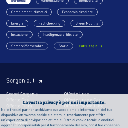
Sorgenia
Alimentazione
Biodiversità
Cambiamenti climatici
Economia circolare
Energia
Fact checking
Green Mobility
Inclusione
Intelligenza artificiale
Sempre25novembre
Storie
Tutti i topic
Sorgenia.it
Scopri Sorgenia
Offerte Luce
Offerte Gas
Offerte Luce e Gas
La vostra privacy è per noi importante.
Offerte Fibra
Offerte Fotovoltaico
Noi e i nostri partner archiviamo e/o accediamo a informazioni del tuo
dispositivo attraverso cookie e sistemi di tracciamento per offrire
un’esperienza di navigazione ottimale. Oltre ai cookie tecnici e analitici
aggregati indispensabili per il funzionamento del sito, con il tuo consenso