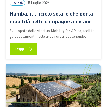
15 Luglio 2026
Società
Hamba, il triciclo solare che porta
mobilità nelle campagne africane
Sviluppato dalla startup Mobility for Africa, facilita
gli spostamenti nelle aree rurali, sostenendo
agricoltura, imprenditoria locale, inclusione
femminile e riduzione delle emissioni In molte aree
→
Leggi
rurali dell’Africa spostarsi rappresenta ancora una
delle principali difficoltà per chi coltiva la terra,
gestisce una piccola attività commerciale o deve
raggiungere scuole e servizi…