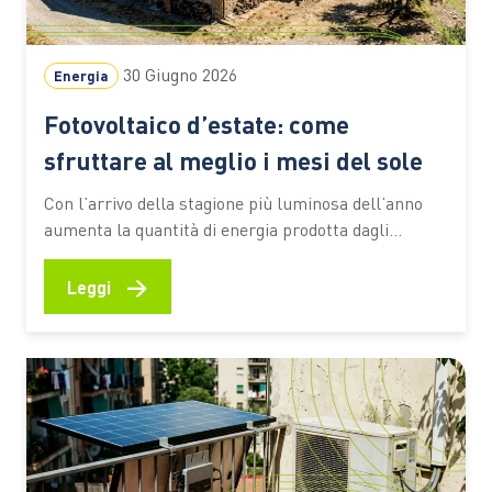
30 Giugno 2026
Energia
Fotovoltaico d’estate: come
sfruttare al meglio i mesi del sole
Con l’arrivo della stagione più luminosa dell’anno
aumenta la quantità di energia prodotta dagli
impianti domestici. È il periodo ideale per
controllare le prestazioni del sistema, verificare il
→
Leggi
corretto funzionamento dei componenti e valutare
soluzioni che consentano di utilizzare in modo più
efficiente l’elettricità generata durante il giorno
Giugno e…