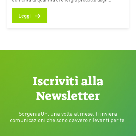
impianti domestici. È il periodo ideale per
controllare le prestazioni del sistema, verificare il
→
Leggi
corretto funzionamento dei componenti e valutare
soluzioni che consentano di utilizzare in modo più
efficiente l’elettricità generata durante il giorno
Giugno e…
Iscriviti alla
Newsletter
SorgeniaUP, una volta al mese, ti invierà
comunicazioni che sono davvero rilevanti per te.