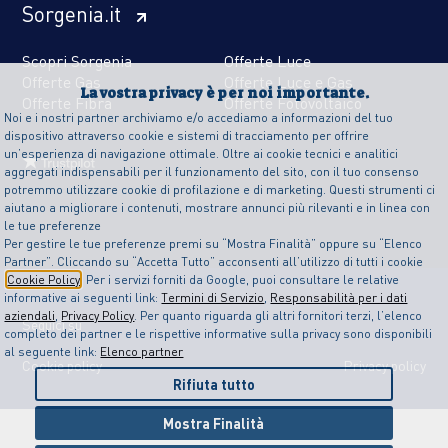
Sorgenia.it
Scopri Sorgenia
Offerte Luce
Offerte Gas
Offerte Luce e Gas
La vostra privacy è per noi importante.
Offerte Fibra
Offerte Fotovoltaico
Noi e i nostri partner archiviamo e/o accediamo a informazioni del tuo
dispositivo attraverso cookie e sistemi di tracciamento per offrire
un’esperienza di navigazione ottimale. Oltre ai cookie tecnici e analitici
aggregati indispensabili per il funzionamento del sito, con il tuo consenso
potremmo utilizzare cookie di profilazione e di marketing. Questi strumenti ci
aiutano a migliorare i contenuti, mostrare annunci più rilevanti e in linea con
le tue preferenze
Per gestire le tue preferenze premi su “Mostra Finalità” oppure su “Elenco
Partner”. Cliccando su “Accetta Tutto” acconsenti all’utilizzo di tutti i cookie
Cookie Policy
. Per i servizi forniti da Google, puoi consultare le relative
informative ai seguenti link:
Termini di Servizio
,
Responsabilità per i dati
aziendali
,
Privacy Policy
. Per quanto riguarda gli altri fornitori terzi, l’elenco
Seguici su
completo dei partner e le rispettive informative sulla privacy sono disponibili
al seguente link:
Elenco partner
Cookie policy
Privacy policy
Rifiuta tutto
Mostra Finalità