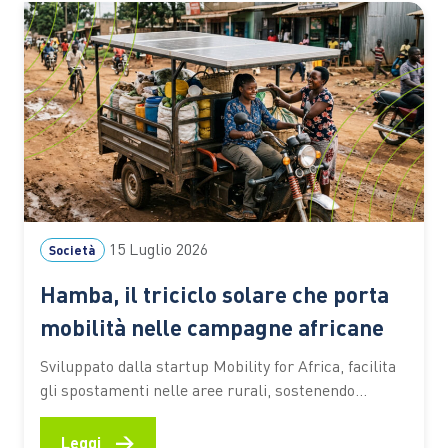
Nelle ore centrali di…
15 Luglio 2026
Società
Hamba, il triciclo solare che porta
mobilità nelle campagne africane
Sviluppato dalla startup Mobility for Africa, facilita
gli spostamenti nelle aree rurali, sostenendo
agricoltura, imprenditoria locale, inclusione
femminile e riduzione delle emissioni In molte aree
→
Leggi