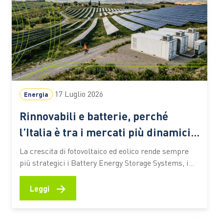
17 Luglio 2026
Energia
Rinnovabili e batterie, perché
l’Italia è tra i mercati più dinamici
d’Europa
La crescita di fotovoltaico ed eolico rende sempre
più strategici i Battery Energy Storage Systems, i
grandi sistemi di accumulo a batteria chiamati a
bilanciare produzione e consumi e a garantire
→
Leggi
maggiore flessibilità alla rete. Ecco perché l’Italia
sta diventando uno dei mercati europei più dinamici