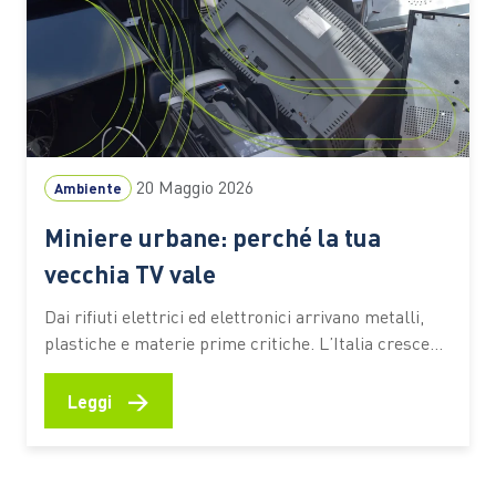
20 Maggio 2026
Ambiente
Miniere urbane: perché la tua
vecchia TV vale
Dai rifiuti elettrici ed elettronici arrivano metalli,
plastiche e materie prime critiche. L’Italia cresce
nella raccolta. Intanto l’Europa prepara nuove
regole per trasformare i RAEE in risorsa strategica:
→
Leggi
nel corso del 2026 è previsto il via libera al Circular
Economy Ac Una vecchia TV abbandonata in cantina
racconta molto più…