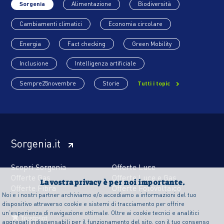
Sorgenia
Alimentazione
Biodiversità
Cambiamenti climatici
Economia circolare
Energia
Fact checking
Green Mobility
Inclusione
Intelligenza artificiale
Sempre25novembre
Storie
Tutti i topic
Sorgenia.it
Scopri Sorgenia
Offerte Luce
Offerte Gas
Offerte Luce e Gas
La vostra privacy è per noi importante.
Offerte Fibra
Offerte Fotovoltaico
Noi e i nostri partner archiviamo e/o accediamo a informazioni del tuo
dispositivo attraverso cookie e sistemi di tracciamento per offrire
un’esperienza di navigazione ottimale. Oltre ai cookie tecnici e analitici
aggregati indispensabili per il funzionamento del sito, con il tuo consenso