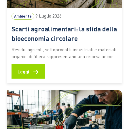
9 Luglio 2026
Ambiente
Scarti agroalimentari: la sfida della
bioeconomia circolare
Residui agricoli, sottoprodotti industriali e materiali
organici di filiera rappresentano una risorsa ancora
sottoutilizzata. Secondo una stima dell’Università
Cattolica, circa il 70% resta fuori da percorsi di
→
Leggi
valorizzazione ad alto valore aggiunto Ogni raccolto,
ogni vendemmia, ogni trasformazione alimentare
lascia dietro di sé una grande quantità di residui.
Paglia, potature,…