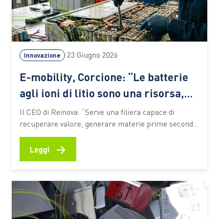
23 Giugno 2026
Innovazione
E-mobility, Corcione: “Le batterie
agli ioni di litio sono una risorsa,
non un rifiuto”
Il CEO di Reinova: “Serve una filiera capace di
recuperare valore, generare materie prime seconde
e preparare il Paese alle sfide della transizione
energetica. Le competenze saranno il fattore
→
Leggi
decisivo” L’elettrificazione dei trasporti sta
accelerando la trasformazione dell’industria
automotive e pone nuove sfide lungo l’intero ciclo di
vita dei veicoli.…