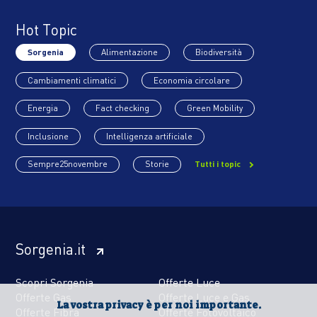
Hot Topic
Sorgenia
Alimentazione
Biodiversità
Cambiamenti climatici
Economia circolare
Energia
Fact checking
Green Mobility
Inclusione
Intelligenza artificiale
Sempre25novembre
Storie
Tutti i topic
Sorgenia.it
Scopri Sorgenia
Offerte Luce
Offerte Gas
Offerte Luce e Gas
La vostra privacy è per noi importante.
Offerte Fibra
Offerte Fotovoltaico