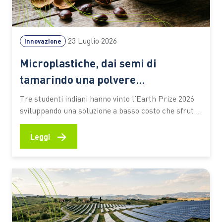
23 Luglio 2026
Innovazione
Microplastiche, dai semi di
tamarindo una polvere
biodegradabile che depura l’acqua
Tre studenti indiani hanno vinto l’Earth Prize 2026
senza elettricità
sviluppando una soluzione a basso costo che sfrutta
materiali naturali e particelle magnetiche per
catturare gli inquinanti. Un’idea che potrebbe
→
Leggi
ampliare l’accesso alle tecnologie di trattamento
anche nelle aree con risorse limitate Un seme di
tamarindo, una polvere biodegradabile e un
sistema…