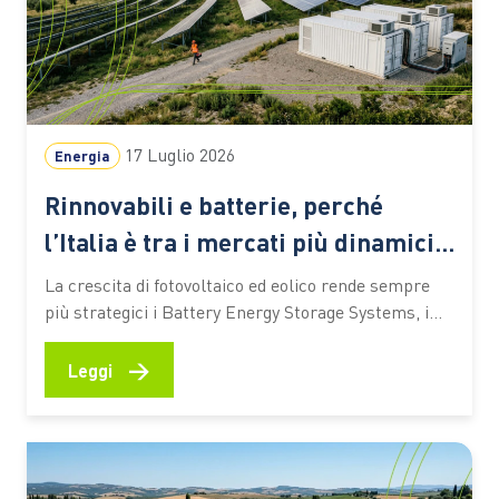
17 Luglio 2026
Energia
Rinnovabili e batterie, perché
l’Italia è tra i mercati più dinamici
d’Europa
La crescita di fotovoltaico ed eolico rende sempre
più strategici i Battery Energy Storage Systems, i
grandi sistemi di accumulo a batteria chiamati a
bilanciare produzione e consumi e a garantire
→
Leggi
maggiore flessibilità alla rete. Ecco perché l’Italia
sta diventando uno dei mercati europei più dinamici
Nelle ore centrali di…