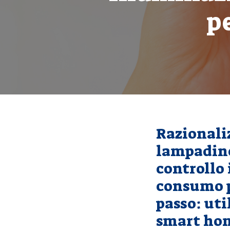
p
Razionali
lampadine
controllo 
consumo pi
passo: uti
smart ho