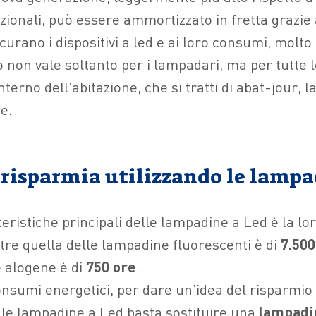
zionali, può essere ammortizzato in fretta grazie
urano i dispositivi a led e ai loro consumi, molto
o non vale soltanto per i lampadari, ma per tutte
interno dell’abitazione, che si tratti di abat-jour,
e.
 risparmia utilizzando le lampa
eristiche principali delle lampadine a Led è la lor
re quella delle lampadine fluorescenti è di
7.500
 alogene è di
750 ore
.
nsumi energetici, per dare un’idea del risparmio d
 le lampadine a Led basta sostituire una
lampadi