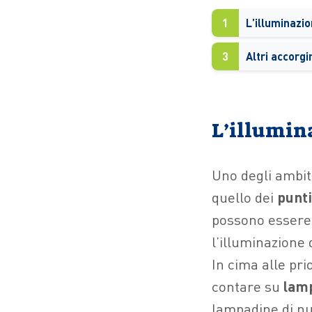
1
L’illuminazi
3
L’illumin
Uno degli ambiti
quello dei
punti
possono essere 
l’illuminazione 
In cima alle pri
contare su
lam
lampadine di nu