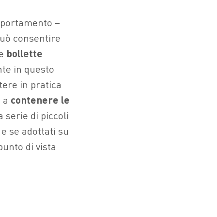
mportamento –
può consentire
re
bollette
te in questo
tere in pratica
 a
contenere le
 serie di piccoli
 e se adottati su
unto di vista