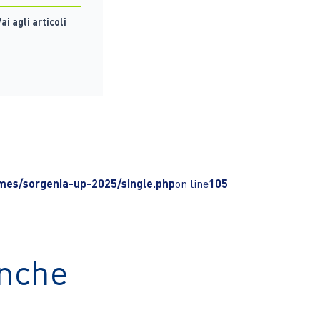
ai agli articoli
es/sorgenia-up-2025/single.php
on line
105
anche