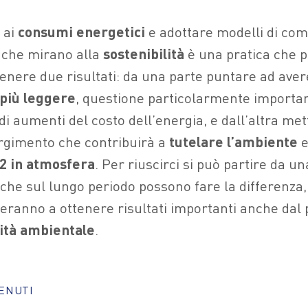
 ai
consumi energetici
e adottare modelli di co
 che mirano alla
sostenibilità
è una pratica che 
ttenere due risultati: da una parte puntare ad ave
à più leggere
, questione particolarmente importan
di aumenti del costo dell’energia, e dall’altra met
rgimento che contribuirà a
tutelare l’ambiente
e
o2 in atmosfera
.
Per riuscirci si può partire da una
 che sul lungo periodo possono fare la differenza,
eranno a ottenere risultati importanti anche dal p
lità ambientale
.
TENUTI