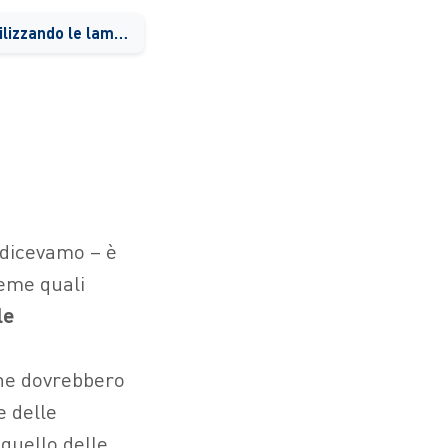
Quanto si risparmia utilizzando le lampadine a Led
e dicevamo – è
ieme quali
le
che dovrebbero
e delle
quello delle