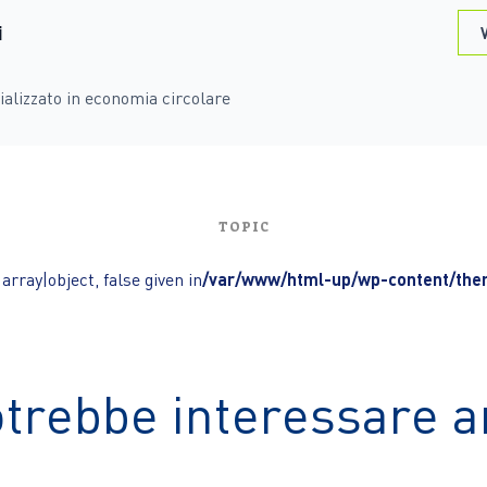
i
V
ializzato in economia circolare
TOPIC
array|object, false given in
/var/www/html-up/wp-content/them
otrebbe interessare 