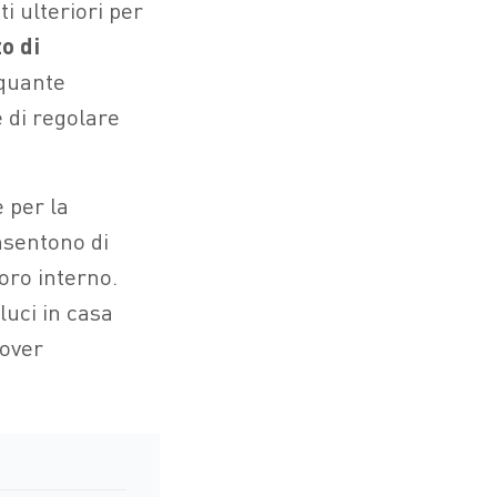
i ulteriori per
o di
 quante
 di regolare
e per la
nsentono di
oro interno.
luci in casa
dover