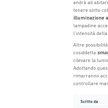
andrà ad abitare
tenere sotto co
illuminazione a
lampadine accen
l’intensità della
Altre possibilit
cosiddetta
smar
rilevare la lumi
Adottando questi
rimarranno acce
controllare man
Scritto da