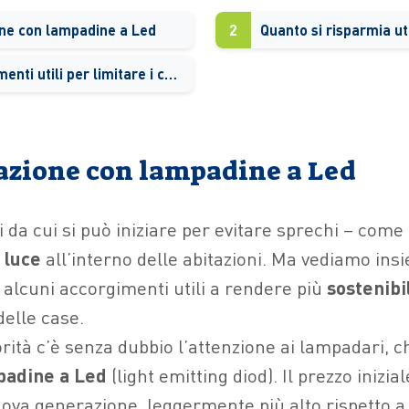
one con lampadine a Led
2
Altri accorgimenti utili per limitare i consumi
azione con lampadine a Led
 da cui si può iniziare per evitare sprechi – com
 luce
all’interno delle abitazioni. Ma vediamo ins
alcuni accorgimenti utili a rendere più
sostenibi
delle case.
orità c’è senza dubbio l’attenzione ai lampadari, 
padine a Led
(light emitting diod). Il prezzo inizial
ova generazione, leggermente più alto rispetto a 