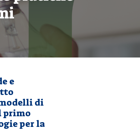
mi
de e
tto
 modelli di
l primo
ogie per la