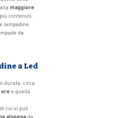
 alla
maggiore
 più contenuti.
 le lampadine
 lampade da
dine a Led
o durata: circa
 ore
e quella
i cui si può
na alogena
da