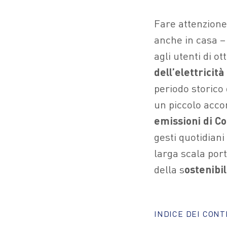
Fare attenzione
anche in casa –
agli utenti di o
dell’elettricit
periodo storico 
un piccolo acco
emissioni di C
gesti quotidiani
larga scala port
della s
ostenibi
INDICE DEI CON