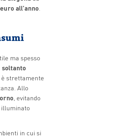
 euro all’anno
.
onsumi
utile ma spesso
a
soltanto
n è strettamente
tanza. Allo
iorno
, evitando
 illuminato
bienti in cui si