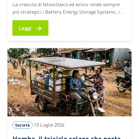
d’Europa
La crescita di fotovoltaico ed eolico rende sempre
più strategici i Battery Energy Storage Systems, i
grandi sistemi di accumulo a batteria chiamati a
bilanciare produzione e consumi e a garantire
→
Leggi
maggiore flessibilità alla rete. Ecco perché l’Italia
sta diventando uno dei mercati europei più dinamici
Nelle ore centrali di…
15 Luglio 2026
Società
Hamba, il triciclo solare che porta