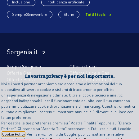
Inclusione
Intelligenza artificiale
Sempre25novembre
Storie
Tutti i topic
Sorgenia.it
Scopri Sorgenia
Offerte Luce
Offerte Gas
Offerte Luce e Gas
La vostra privacy è per noi importante.
Offerte Fibra
Offerte Fotovoltaico
Noi e i nostri partner archiviamo e/o accediamo a informazioni del tuo
dispositivo attraverso cookie e sistemi di tracciamento per offrire
un’esperienza di navigazione ottimale. Oltre ai cookie tecnici e analitici
aggregati indispensabili per il funzionamento del sito, con il tuo consenso
potremmo utilizzare cookie di profilazione e di marketing. Questi strumenti ci
aiutano a migliorare i contenuti, mostrare annunci più rilevanti e in linea con
le tue preferenze
Per gestire le tue preferenze premi su “Mostra Finalità” oppure su “Elenco
Partner”. Cliccando su “Accetta Tutto” acconsenti all’utilizzo di tutti i cookie
Cookie Policy
. Per i servizi forniti da Google, puoi consultare le relative