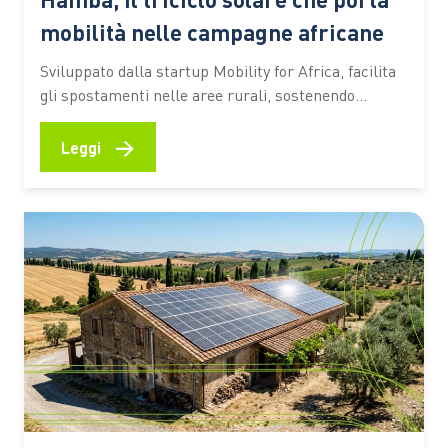
mobilità nelle campagne africane
Sviluppato dalla startup Mobility for Africa, facilita
gli spostamenti nelle aree rurali, sostenendo
agricoltura, imprenditoria locale, inclusione
femminile e riduzione delle emissioni In molte aree
→
Leggi
rurali dell’Africa spostarsi rappresenta ancora una
delle principali difficoltà per chi coltiva la terra,
gestisce una piccola attività commerciale o deve
raggiungere scuole e servizi…