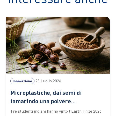
23 Luglio 2026
Innovazione
Microplastiche, dai semi di
tamarindo una polvere
biodegradabile che depura l’acqua
Tre studenti indiani hanno vinto l’Earth Prize 2026