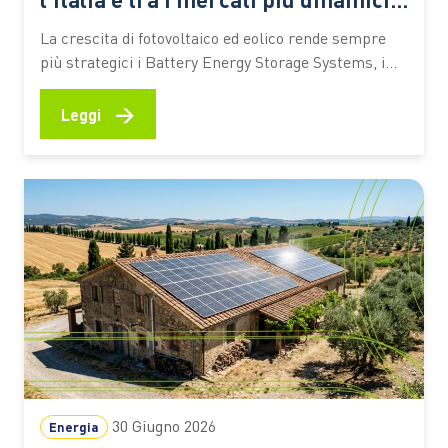
d’Europa
La crescita di fotovoltaico ed eolico rende sempre
più strategici i Battery Energy Storage Systems, i
grandi sistemi di accumulo a batteria chiamati a
bilanciare produzione e consumi e a garantire
→
Leggi
maggiore flessibilità alla rete. Ecco perché l’Italia
sta diventando uno dei mercati europei più dinamici
Nelle ore centrali di…
30 Giugno 2026
Energia