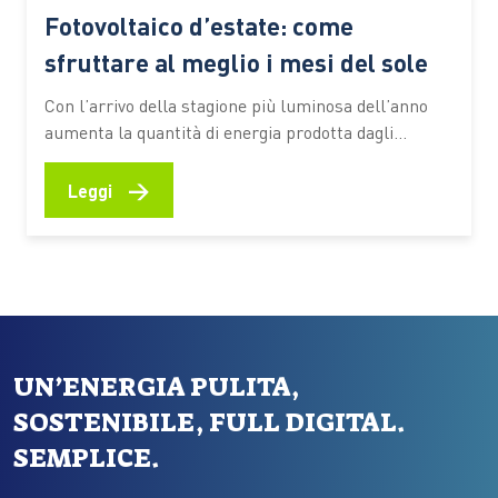
Fotovoltaico d’estate: come
sfruttare al meglio i mesi del sole
Con l’arrivo della stagione più luminosa dell’anno
aumenta la quantità di energia prodotta dagli
impianti domestici. È il periodo ideale per
controllare le prestazioni del sistema, verificare il
→
Leggi
corretto funzionamento dei componenti e valutare
soluzioni che consentano di utilizzare in modo più
efficiente l’elettricità generata durante il giorno
Giugno e…
UN’ENERGIA PULITA,
SOSTENIBILE, FULL DIGITAL.
SEMPLICE.