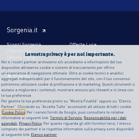
Sorgenia.it
Scopri Sorgenia
Offerte Luce
Offerte Gas
Offerte Luce e Gas
La vostra privacy è per noi importante.
Offerte Fibra
Offerte Fotovoltaico
Noi e i nostri partner archiviamo e/o accediamo a informazioni del tuo
dispositivo attraverso cookie e sistemi di tracciamento per offrire
un’esperienza di navigazione ottimale. Oltre ai cookie tecnici e analitici
aggregati indispensabili per il funzionamento del sito, con il tuo consenso
potremmo utilizzare cookie di profilazione e di marketing. Questi strumenti ci
aiutano a migliorare i contenuti, mostrare annunci più rilevanti e in linea con
le tue preferenze
Per gestire le tue preferenze premi su “Mostra Finalità” oppure su “Elenco
Partner”. Cliccando su “Accetta Tutto” acconsenti all’utilizzo di tutti i cookie
Cookie Policy
. Per i servizi forniti da Google, puoi consultare le relative
informative ai seguenti link:
Termini di Servizio
,
Responsabilità per i dati
aziendali
,
Privacy Policy
. Per quanto riguarda gli altri fornitori terzi, l’elenco
Seguici su
completo dei partner e le rispettive informative sulla privacy sono disponibili
al seguente link:
Elenco partner
Cookie policy
Privacy policy