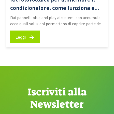
condizionatore: come funziona e
detrazioni
Dai pannelli plug and play ai sistemi con accumulo,
ecco quali soluzioni permettono di coprire parte dei
consumi estivi, quali incentivi fiscali sono disponibili
e quando l’investimento può risultare conveniente
→
Leggi
Con l’arrivo della stagione calda, il condizionatore
diventa uno degli elettrodomestici che incidono
maggiormente sui consumi elettrici domestici. Per
questo…
Iscriviti alla
Newsletter