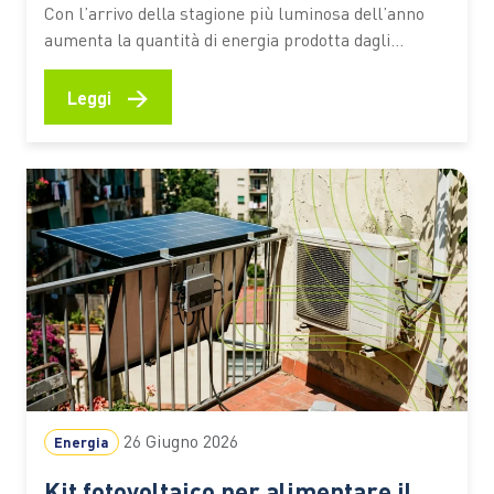
Con l’arrivo della stagione più luminosa dell’anno
aumenta la quantità di energia prodotta dagli
impianti domestici. È il periodo ideale per
controllare le prestazioni del sistema, verificare il
→
Leggi
corretto funzionamento dei componenti e valutare
soluzioni che consentano di utilizzare in modo più
efficiente l’elettricità generata durante il giorno
Giugno e…
26 Giugno 2026
Energia
Kit fotovoltaico per alimentare il