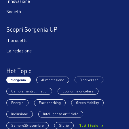
Innovazione
Società
Scopri Sorgenia UP
Il progetto
La redazione
Hot Topic
Sorgenia
Alimentazione
Biodiversità
Cambiamenti climatici
Economia circolare
Energia
Fact checking
Green Mobility
Inclusione
Intelligenza artificiale
Sempre25novembre
Storie
Tutti i topic