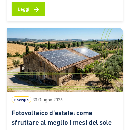
agricoltura, imprenditoria locale, inclusione
femminile e riduzione delle emissioni In molte aree
→
Leggi
rurali dell’Africa spostarsi rappresenta ancora una
delle principali difficoltà per chi coltiva la terra,
gestisce una piccola attività commerciale o deve
raggiungere scuole e servizi…
30 Giugno 2026
Energia
Fotovoltaico d’estate: come
sfruttare al meglio i mesi del sole