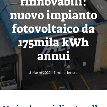
rinnovabili:
nuovo impianto
fotovoltaico da
175mila kWh
annui
3 Marzo 2025
-
5
min di lettura