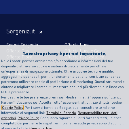
Sorgenia.it
Scopri Sorgenia
Offerte Luce
Offerte Gas
Offerte Luce e Gas
La vostra privacy è per noi importante.
Offerte Fibra
Offerte Fotovoltaico
Noi e i nostri partner archiviamo e/o accediamo a informazioni del tuo
dispositivo attraverso cookie e sistemi di tracciamento per offrire
un’esperienza di navigazione ottimale. Oltre ai cookie tecnici e analitici
aggregati indispensabili per il funzionamento del sito, con il tuo consenso
potremmo utilizzare cookie di profilazione e di marketing. Questi strumenti ci
aiutano a migliorare i contenuti, mostrare annunci più rilevanti e in linea con
le tue preferenze
Per gestire le tue preferenze premi su “Mostra Finalità” oppure su “Elenco
Partner”. Cliccando su “Accetta Tutto” acconsenti all’utilizzo di tutti i cookie
Cookie Policy
. Per i servizi forniti da Google, puoi consultare le relative
informative ai seguenti link:
Termini di Servizio
,
Responsabilità per i dati
aziendali
,
Privacy Policy
. Per quanto riguarda gli altri fornitori terzi, l’elenco
Seguici su
completo dei partner e le rispettive informative sulla privacy sono disponibili
al seguente link:
Elenco partner