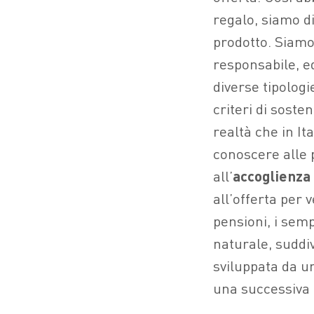
regalo, siamo d
prodotto. Siamo
responsabile, e
diverse tipologi
criteri di soste
realtà che in I
conoscere alle p
all’
accoglienza
all’offerta per 
pensioni, i semp
naturale, suddiv
sviluppata da u
una successiva 