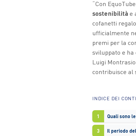
“Con EquoTube a
sostenibilità
e 
cofanetti regalo
ufficialmente n
premi per la co
sviluppato e ha 
Luigi Montrasio,
contribuisce al 
INDICE DEI CON
1
3