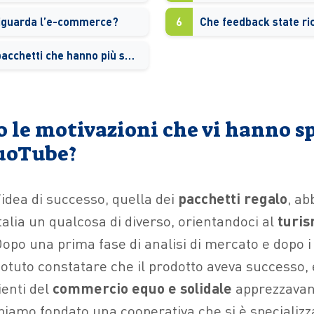
riguarda l’e-commerce?
6
Quali sono i pacchetti che hanno più successo?
o le motivazioni che vi hanno s
uoTube?
idea di successo, quella dei
pacchetti regalo
, ab
talia un qualcosa di diverso, orientandoci al
turi
Dopo una prima fase di analisi di mercato e dopo i
tuto constatare che il prodotto aveva successo, 
lienti del
commercio equo e solidale
apprezzavano
biamo fondato una cooperativa che si è specializza