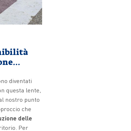
nibilità
ione…
ono diventati
on questa lente,
dal nostro punto
pproccio che
uzione delle
ritorio. Per