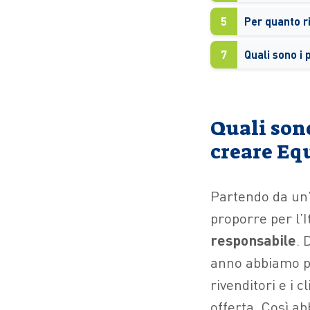
5
Per quanto 
7
Quali son
creare Eq
Partendo da un’
proporre per l’I
responsabile
. 
anno abbiamo po
rivenditori e i c
offerta. Così ab