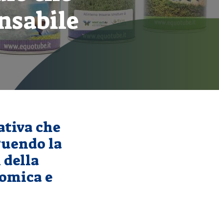
nsabile
ativa che
guendo la
 della
nomica e