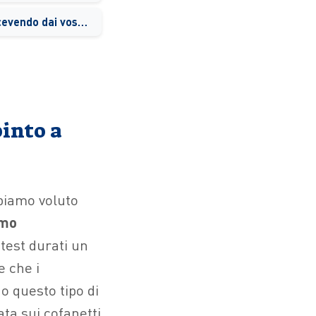
Che feedback state ricevendo dai vostri clienti, partner e rivenditori?
pinto a
biamo voluto
smo
 test durati un
e che i
 questo tipo di
ta sui cofanetti