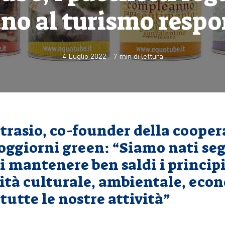
no al turismo respo
4 Luglio 2022
-
7
min di lettura
trasio, co-founder della cooper
oggiorni green: “Siamo nati se
di mantenere ben saldi i principi
lità culturale, ambientale, eco
 tutte le nostre attività”