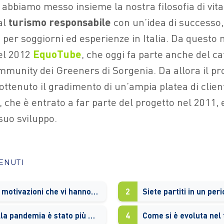
bbiamo messo insieme la nostra filosofia di vita 
al
turismo responsabile
con un’idea di successo,
 per soggiorni ed esperienze in Italia. Da questo 
el 2012
EquoTube
, che oggi fa parte anche del ca
mmunity dei Greeners di Sorgenia. Da allora il pro
ottenuto il gradimento di un’ampia platea di client
 che è entrato a far parte del progetto nel 2011, 
suo sviluppo.
TENUTI
Quali sono le motivazioni che vi hanno spinto a creare EquoTube?
2
Il periodo della pandemia è stato più un problema o un’opportunità?
4