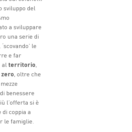
o sviluppo del
ismo
ato a sviluppare
ero una serie di
, ‘scovando’ le
re e far
, al
territorio
,
 zero
, oltre che
e mezze
à di benessere
ù l’offerta si è
 di coppia a
 le famiglie.