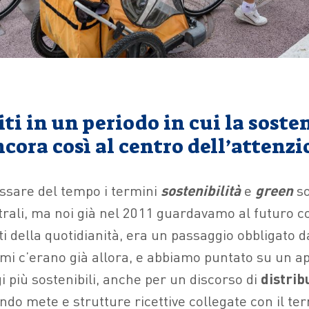
iti in un periodo in cui la soste
cora così al centro dell’attenz
assare del tempo i termini
sostenibilità
e
green
s
rali, ma noi già nel 2011 guardavamo al futuro c
etti della quotidianità, era un passaggio obbligato 
lemi c’erano già allora, e abbiamo puntato su un a
i più sostenibili, anche per un discorso di
distrib
endo mete e strutture ricettive collegate con il ter