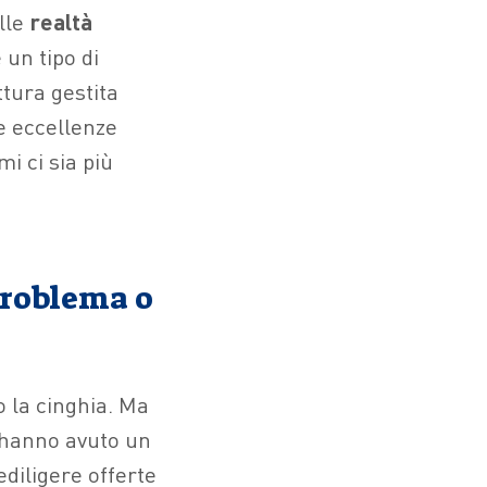
lle
realtà
 un tipo di
tura gestita
le eccellenze
i ci sia più
problema o
o la cinghia. Ma
e hanno avuto un
ediligere offerte