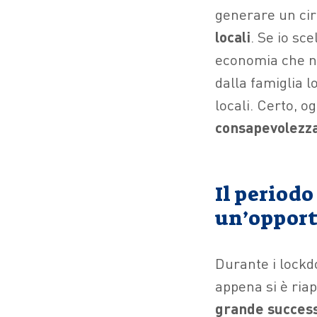
generare un cir
locali
. Se io sce
economia che no
dalla famiglia l
locali. Certo, o
consapevolezz
Il periodo
un’opport
Durante i lockdo
appena si è riap
grande succes