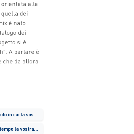
orientata alla
 quella dei
mix è nato
talogo dei
getto si è
i”. A parlare è
e che da allora
Siete partiti in un periodo in cui la sostenibilità non era ancora così al centro dell’attenzione…
Come si è evoluta nel tempo la vostra rete distributiva?