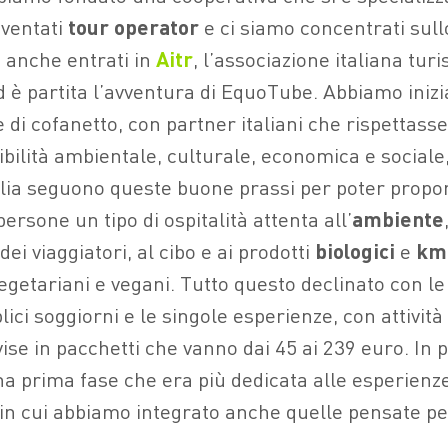
iventati
tour operator
e ci siamo concentrati sull
 anche entrati in
Aitr
, l’associazione italiana tur
d è partita l’avventura di EquoTube. Abbiamo inizi
e di cofanetto, con partner italiani che rispettass
nibilità ambientale, culturale, economica e sociale
talia seguono queste buone prassi per poter propor
ersone un tipo di ospitalità attenta all’
ambiente
dei viaggiatori, al cibo e ai prodotti
biologici
e
km
vegetariani e vegani. Tutto questo declinato con l
lici soggiorni e le singole esperienze, con attivit
ise in pacchetti che vanno dai 45 ai 239 euro. In pi
na prima fase che era più dedicata alle esperienze
in cui abbiamo integrato anche quelle pensate per