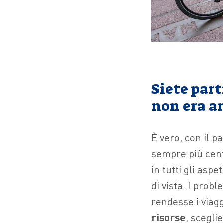
Siete part
non era an
È vero, con il p
sempre più cent
in tutti gli asp
di vista. I prob
rendesse i viagg
risorse
, scegli