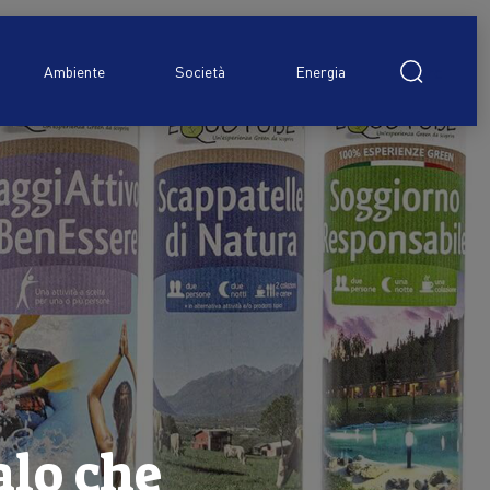
Ricerca
per:
Ambiente
Società
Energia
alo che