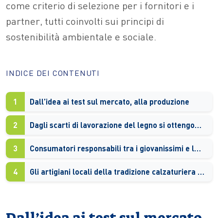
come criterio di selezione per i fornitori e i
partner, tutti coinvolti sui principi di
sostenibilità ambientale e sociale.
INDICE DEI CONTENUTI
1
Dall’idea ai test sul mercato, alla produzione
2
Dagli scarti di lavorazione del legno si ottengono bio-polimeri e filati per le scarpe
3
Consumatori responsabili tra i giovanissimi e le donne over 35
4
Gli artigiani locali della tradizione calzaturiera e il loro coinvolgimento
Dall’idea ai test sul mercato,