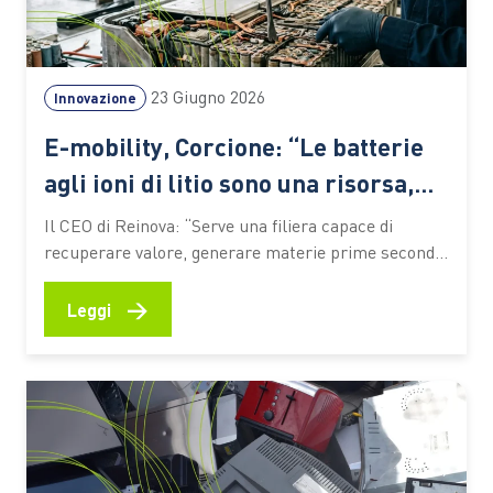
23 Giugno 2026
Innovazione
E-mobility, Corcione: “Le batterie
agli ioni di litio sono una risorsa,
non un rifiuto”
Il CEO di Reinova: “Serve una filiera capace di
recuperare valore, generare materie prime seconde
e preparare il Paese alle sfide della transizione
energetica. Le competenze saranno il fattore
→
Leggi
decisivo” L’elettrificazione dei trasporti sta
accelerando la trasformazione dell’industria
automotive e pone nuove sfide lungo l’intero ciclo di
vita dei veicoli.…