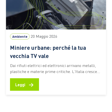
20 Maggio 2026
Ambiente
Miniere urbane: perché la tua
vecchia TV vale
Dai rifiuti elettrici ed elettronici arrivano metalli,
plastiche e materie prime critiche. L’Italia cresce
nella raccolta. Intanto l’Europa prepara nuove
regole per trasformare i RAEE in risorsa strategica:
→
Leggi
nel corso del 2026 è previsto il via libera al Circular
Economy Ac Una vecchia TV abbandonata in cantina
racconta molto più…