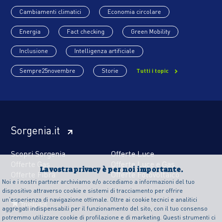
Cambiamenti climatici
Economia circolare
Energia
Fact checking
Green Mobility
Inclusione
Intelligenza artificiale
Sempre25novembre
Storie
Tutti i topic
Sorgenia.it
Scopri Sorgenia
Offerte Luce
Offerte Gas
Offerte Luce e Gas
La vostra privacy è per noi importante.
Offerte Fibra
Offerte Fotovoltaico
Noi e i nostri partner archiviamo e/o accediamo a informazioni del tuo
dispositivo attraverso cookie e sistemi di tracciamento per offrire
un’esperienza di navigazione ottimale. Oltre ai cookie tecnici e analitici
aggregati indispensabili per il funzionamento del sito, con il tuo consenso
potremmo utilizzare cookie di profilazione e di marketing. Questi strumenti ci