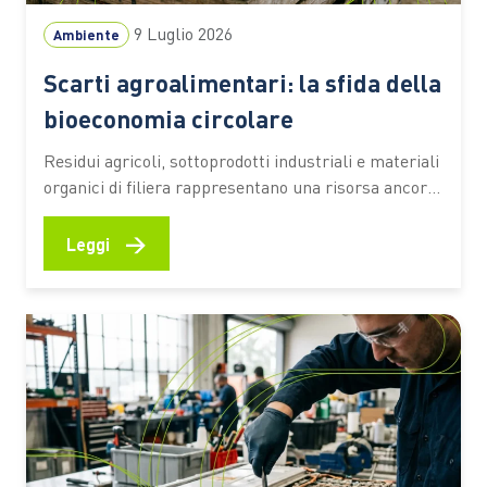
9 Luglio 2026
Ambiente
Scarti agroalimentari: la sfida della
bioeconomia circolare
Residui agricoli, sottoprodotti industriali e materiali
organici di filiera rappresentano una risorsa ancora
sottoutilizzata. Secondo una stima dell’Università
Cattolica, circa il 70% resta fuori da percorsi di
→
Leggi
valorizzazione ad alto valore aggiunto Ogni raccolto,
ogni vendemmia, ogni trasformazione alimentare
lascia dietro di sé una grande quantità di residui.
Paglia, potature,…