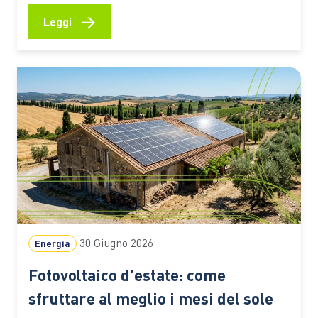
grandi sistemi di accumulo a batteria chiamati a
bilanciare produzione e consumi e a garantire
→
Leggi
maggiore flessibilità alla rete. Ecco perché l’Italia
sta diventando uno dei mercati europei più dinamici
Nelle ore centrali di…
30 Giugno 2026
Energia
Fotovoltaico d’estate: come
sfruttare al meglio i mesi del sole