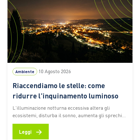
10 Agosto 2026
Ambiente
Riaccendiamo le stelle: come
ridurre l’inquinamento luminoso
L’illuminazione notturna eccessiva altera gli
ecosistemi, disturba il sonno, aumenta gli sprechi
energetici e cancella il cielo. Dalle lampade
schermate ai sensori di movimento, anche le scelte
→
Leggi
quotidiane possono contribuire a limitare il