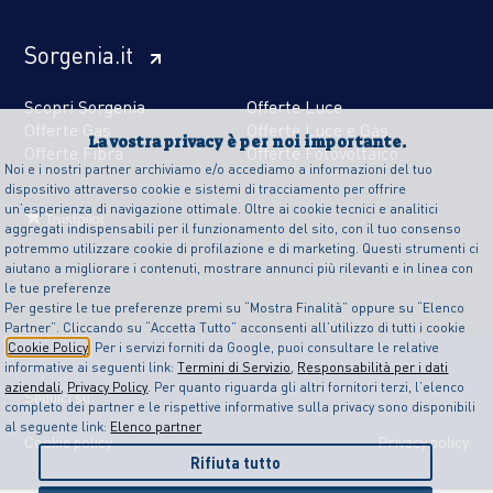
Sorgenia.it
Scopri Sorgenia
Offerte Luce
Offerte Gas
Offerte Luce e Gas
La vostra privacy è per noi importante.
Offerte Fibra
Offerte Fotovoltaico
Noi e i nostri partner archiviamo e/o accediamo a informazioni del tuo
dispositivo attraverso cookie e sistemi di tracciamento per offrire
un’esperienza di navigazione ottimale. Oltre ai cookie tecnici e analitici
aggregati indispensabili per il funzionamento del sito, con il tuo consenso
potremmo utilizzare cookie di profilazione e di marketing. Questi strumenti ci
aiutano a migliorare i contenuti, mostrare annunci più rilevanti e in linea con
le tue preferenze
Per gestire le tue preferenze premi su “Mostra Finalità” oppure su “Elenco
Partner”. Cliccando su “Accetta Tutto” acconsenti all’utilizzo di tutti i cookie
Cookie Policy
. Per i servizi forniti da Google, puoi consultare le relative
informative ai seguenti link:
Termini di Servizio
,
Responsabilità per i dati
aziendali
,
Privacy Policy
. Per quanto riguarda gli altri fornitori terzi, l’elenco
Seguici su
completo dei partner e le rispettive informative sulla privacy sono disponibili
al seguente link:
Elenco partner
Cookie policy
Privacy policy
Rifiuta tutto