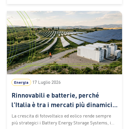
fenomeno Alzare gli occhi al cielo e distinguere la
Via Lattea diventa sempre più difficile: per milioni…
17 Luglio 2026
Energia
Rinnovabili e batterie, perché
l’Italia è tra i mercati più dinamici
d’Europa
La crescita di fotovoltaico ed eolico rende sempre
più strategici i Battery Energy Storage Systems, i