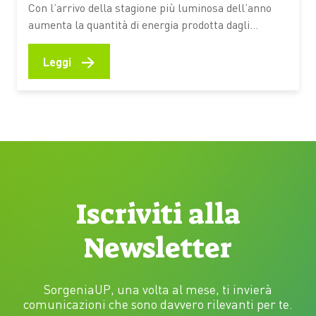
Con l’arrivo della stagione più luminosa dell’anno
aumenta la quantità di energia prodotta dagli
impianti domestici. È il periodo ideale per
controllare le prestazioni del sistema, verificare il
→
Leggi
corretto funzionamento dei componenti e valutare
soluzioni che consentano di utilizzare in modo più
efficiente l’elettricità generata durante il giorno
Giugno e…
Iscriviti alla
Newsletter
SorgeniaUP, una volta al mese, ti invierà
comunicazioni che sono davvero rilevanti per te.