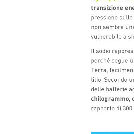
transizione en
pressione sulle 
non sembra una 
vulnerabile a sh
Il sodio rappre
perché segue un
Terra, facilment
litio. Secondo 
delle batterie a
chilogrammo, co
rapporto di 300 