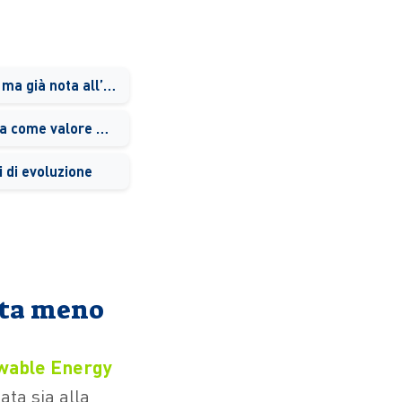
Una tecnologia nuova, ma già nota all’industria
Sicurezza e robustezza come valore per gli utenti
i di evoluzione
osta meno
ewable Energy
ata sia alla