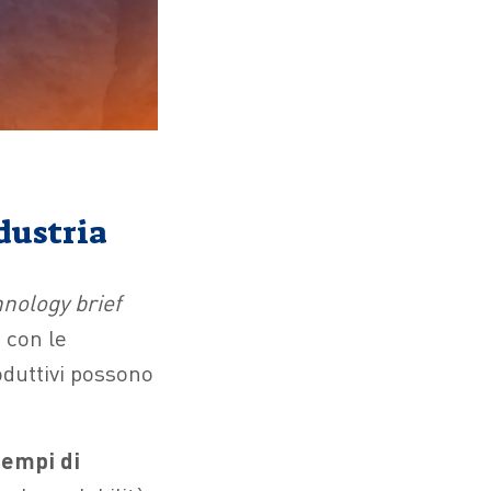
dustria
nology brief
a con le
roduttivi possono
tempi di