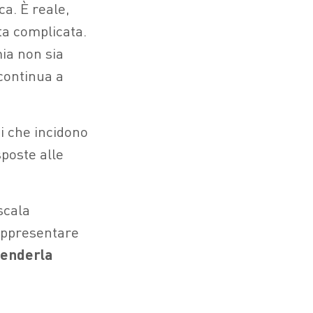
a. È reale,
ta complicata.
ia non sia
 continua a
 che incidono
sposte alle
.
scala
rappresentare
 renderla