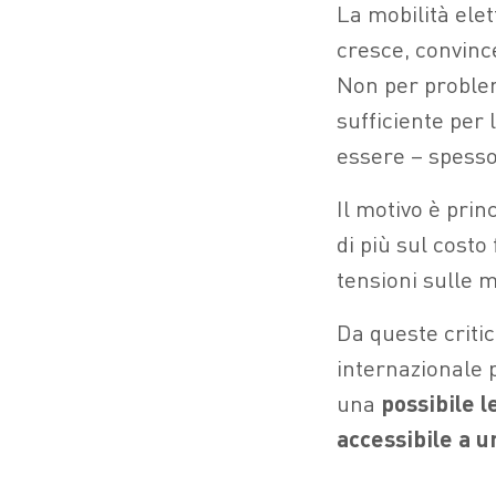
La mobilità ele
cresce, convinc
Non per problem
sufficiente per 
essere – spesso
Il motivo è pri
di più sul costo
tensioni sulle m
Da queste critic
internazionale p
una
possibile l
accessibile a u