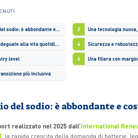
TENUTI
Il vantaggio del sodio: è abbondante e costa meno
2
Prestazioni adeguate alla vita quotidiana
4
ntry level
6
Una filiera con margin
ansizione più inclusiva
gio del sodio: è abbondante e c
rt realizzato nel 2025 dall’
International Ren
)
, la rapida crescita della domanda di batterie, leg