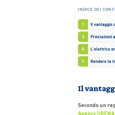
INDICE DEI CON
1
3
5
L’elettrico e
7
Rendere la tr
Il vantag
Secondo un repo
Agency (IRENA