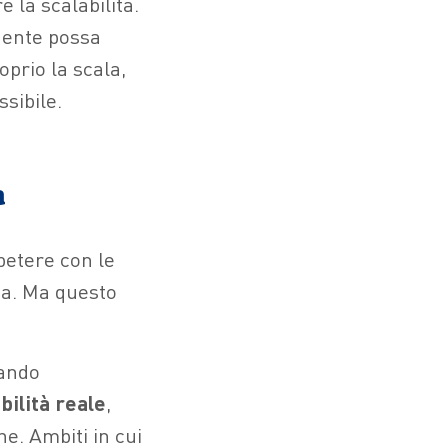
e la scalabilità.
gente possa
oprio la scala,
ssibile.
a
petere con le
ica. Ma questo
rando
bilità reale
,
he. Ambiti in cui