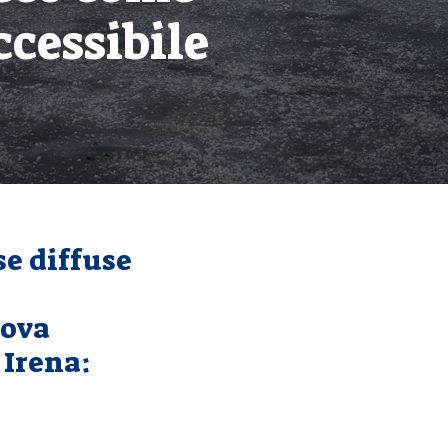
ccessibile
se diffuse
uova
 Irena: